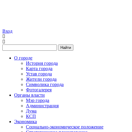
Вход
Найти
О городе
История города
Карта города
Устав города
Жители города
Символика города
Фотогалерея
Органы власти
Мэр города
Администрация
Дума
КСП
Экономика
Социально-экономическое положение