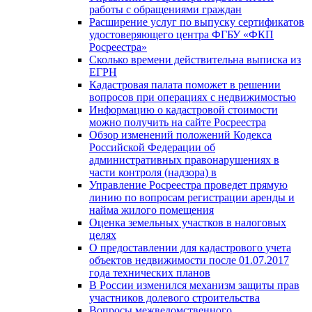
работы с обращениями граждан
Расширение услуг по выпуску сертификатов
удостоверяющего центра ФГБУ «ФКП
Росреестра»
Сколько времени действительна выписка из
ЕГРН
Кадастровая палата поможет в решении
вопросов при операциях с недвижимостью
Информацию о кадастровой стоимости
можно получить на сайте Росреестра
Обзор изменений положений Кодекса
Российской Федерации об
административных правонарушениях в
части контроля (надзора) в
Управление Росреестра проведет прямую
линию по вопросам регистрации аренды и
найма жилого помещения
Оценка земельных участков в налоговых
целях
О предоставлении для кадастрового учета
объектов недвижимости после 01.07.2017
года технических планов
В России изменился механизм защиты прав
участников долевого строительства
Вопросы межведомственного