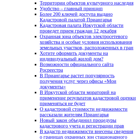
Территории объектов культурного наследия
Удобство – главный принцип
Более 200 ключей доступа выдано
Кадастровой палатой Приангарья
Кадастровая палата Иркутской области
проведет прием граждан 12 декабря
Охранная зона объектов электросетевого
хозяйства и особые условия использования
земельных участков, расположенных в гран
Хотите оформить документы на
индивидуальный жилой дом?
Возможности официального сайта
Росреестра
В Приангарье растет популярность
получения услуг через офисы «Мои
документы»
В Иркутской области мораторий на
применение результатов кадастровой оценки
применяться не будет
О кадастровой стоимости недвижимости
рассказали жителям Приангарья
Новый закон объединил процедуры
кадастрового учета и регистрации прав
В кадастр недвижимости внесены сведения
о границах охранных зон стационарного