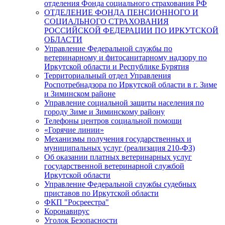
отделения Фонда социального страхования РФ
ОТДЕЛЕНИЕ ФОНДА ПЕНСИОННОГО И
СОЦИАЛЬНОГО СТРАХОВАНИЯ
РОССИЙСКОЙ ФЕДЕРАЦИИ ПО ИРКУТСКОЙ
ОБЛАСТИ
Управление Федеральной службы по
ветеринарному и фитосанитарному надзору по
Иркутской области и Республике Бурятия
Территориальный отдел Управления
Роспотребнадзора по Иркутской области в г. Зиме
и Зиминском районе
Управление социальной защиты населения по
городу Зиме и Зиминскому району
Телефоны центров социальной помощи
«Горячие линии»
Механизмы получения государственных и
муниципальных услуг (реализация 210-ФЗ)
Об оказании платных ветеринарных услуг
государственной ветеринарной службой
Иркутской области
Управление Федеральной службы судебных
приставов по Иркутской области
ФКП "Росреестра"
Коронавирус
Уголок Безопасности