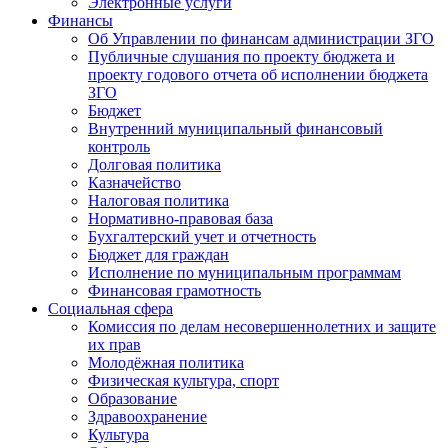
Электронные услуги
Финансы
Об Управлении по финансам администрации ЗГО
Публичные слушания по проекту бюджета и
проекту годового отчета об исполнении бюджета
ЗГО
Бюджет
Внутренний муниципальный финансовый
контроль
Долговая политика
Казначейство
Налоговая политика
Нормативно-правовая база
Бухгалтерский учет и отчетность
Бюджет для граждан
Исполнение по муниципальным программам
Финансовая грамотность
Социальная сфера
Комиссия по делам несовершеннолетних и защите
их прав
Молодёжная политика
Физическая культура, спорт
Образование
Здравоохранение
Культура