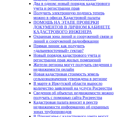
Два в одном: новый порядок кадастрового
учета и регистрации прав
Получить электронную подпись теперь
можно в офисах Кадастровой палаты
ПОМОЩЬ НА ЭТАПЕ ПРОВЕРКИ
ДОКУМЕНТОВ В ЛИЧНОМ КАБИНЕТЕ
КАДАСТРОВОГО ИНЖЕНЕРА
Охранная зона линий и сооружений связи и
линий и сооружений радиофикации
Прямая линия: как получить
«дальневосточный» гектар?
Новый порядок кадастрового учета и
регистрации прав жилых помещений
Жители региона могут получать сведения о
недвижимости онлайн
Новая кадастровая стоимость земель
сельхозназначения утверждена в регионе
В марте в Иркутской области выросло
количество заявлений на услуги Росреестра
Сведения об объектах недвижимости можно
получать с помощью сайта Росреестра
Кадастровая палата вносит в реестр
недвижимости информацию об охранных
зонах трубопроводов
В Приангарье с кадастрового учета могут