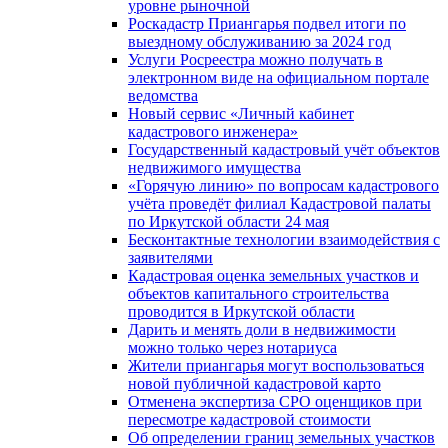
уровне рыночной
Роскадастр Приангарья подвел итоги по
выездному обслуживанию за 2024 год
Услуги Росреестра можно получать в
электронном виде на официальном портале
ведомства
Новый сервис «Личный кабинет
кадастрового инженера»
Государственный кадастровый учёт объектов
недвижимого имущества
«Горячую линию» по вопросам кадастрового
учёта проведёт филиал Кадастровой палаты
по Иркутской области 24 мая
Бесконтактные технологии взаимодействия с
заявителями
Кадастровая оценка земельных участков и
объектов капитального строительства
проводится в Иркутской области
Дарить и менять доли в недвижимости
можно только через нотариуса
Жители приангарья могут воспользоваться
новой публичной кадастровой карто
Отменена экспертиза СРО оценщиков при
пересмотре кадастровой стоимости
Об определении границ земельных участков