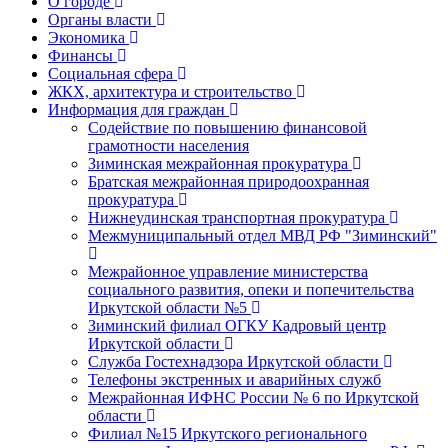
О городе
Органы власти
Экономика
Финансы
Социальная сфера
ЖКХ, архитектура и строительство
Информация для граждан
Содействие по повышению финансовой
грамотности населения
Зиминская межрайонная прокуратура
Братская межрайонная природоохранная
прокуратура
Нижнеудинская транспортная прокуратура
Межмуниципальный отдел МВД РФ "Зиминский"
Межрайонное управление министерства
социального развития, опеки и попечительства
Иркутской области №5
Зиминский филиал ОГКУ Кадровый центр
Иркутской области
Служба Гостехнадзора Иркутской области
Телефоны экстренных и аварийных служб
Межрайонная ИФНС России № 6 по Иркутской
области
Филиал №15 Иркутского регионального