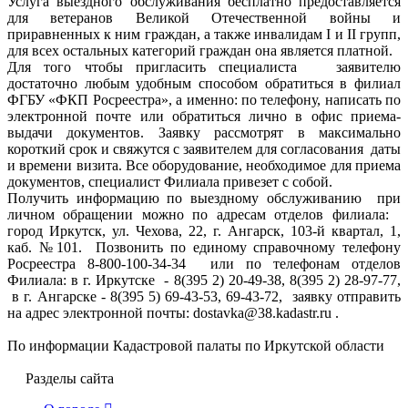
Услуга выездного обслуживания бесплатно предоставляется
для ветеранов Великой Отечественной войны и
приравненных к ним граждан, а также инвалидам I и II групп,
для всех остальных категорий граждан она является платной.
Для того чтобы пригласить специалиста заявителю
достаточно любым удобным способом обратиться в филиал
ФГБУ «ФКП Росреестра», а именно: по телефону, написать по
электронной почте или обратиться лично в офис приема-
выдачи документов. Заявку рассмотрят в максимально
короткий срок и свяжутся с заявителем для согласования даты
и времени визита. Все оборудование, необходимое для приема
документов, специалист Филиала привезет с собой.
Получить информацию по выездному обслуживанию при
личном обращении можно по адресам отделов филиала:
город Иркутск, ул. Чехова, 22, г. Ангарск, 103-й квартал, 1,
каб. №101. Позвонить по единому справочному телефону
Росреестра 8-800-100-34-34 или по телефонам отделов
Филиала: в г. Иркутске - 8(395 2) 20-49-38, 8(395 2) 28-97-77,
в г. Ангарске - 8(395 5) 69-43-53, 69-43-72, заявку отправить
на адрес электронной почты: dostavka@38.kadastr.ru .
По информации Кадастровой палаты по Иркутской области
Разделы сайта