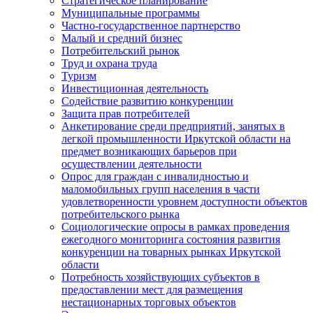
Стратегическое планирование
Муниципальные программы
Частно-государственное партнерство
Малый и средний бизнес
Потребительский рынок
Труд и охрана труда
Туризм
Инвестиционная деятельность
Содействие развитию конкуренции
Защита прав потребителей
Анкетирование среди предприятий, занятых в
легкой промышленности Иркутской области на
предмет возникающих барьеров при
осуществлении деятельности
Опрос для граждан с инвалидностью и
маломобильных групп населения в части
удовлетворенности уровнем доступности объектов
потребительского рынка
Социологические опросы в рамках проведения
ежегодного мониторинга состояния развития
конкуренции на товарных рынках Иркутской
области
Потребность хозяйствующих субъектов в
предоставлении мест для размещения
нестационарных торговых объектов