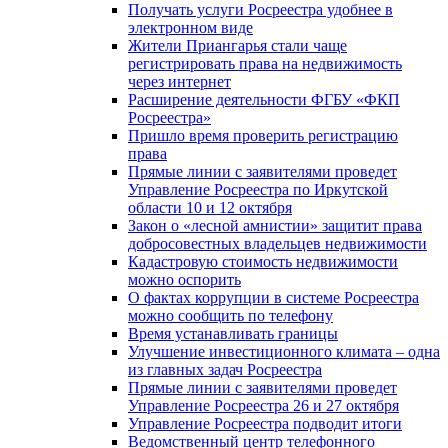
Получать услуги Росреестра удобнее в
электронном виде
Жители Приангарья стали чаще
регистрировать права на недвижимость
через интернет
Расширение деятельности ФГБУ «ФКП
Росреестра»
Пришло время проверить регистрацию
права
Прямые линии с заявителями проведет
Управление Росреестра по Иркутской
области 10 и 12 октября
Закон о «лесной амнистии» защитит права
добросовестных владельцев недвижимости
Кадастровую стоимость недвижимости
можно оспорить
О фактах коррупции в системе Росреестра
можно сообщить по телефону
Время устанавливать границы
Улучшение инвестиционного климата – одна
из главных задач Росреестра
Прямые линии с заявителями проведет
Управление Росреестра 26 и 27 октября
Управление Росреестра подводит итоги
Ведомственный центр телефонного