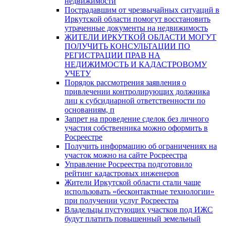
недвижимости
Пострадавшим от чрезвычайных ситуаций в
Иркутской области помогут восстановить
утраченные документы на недвижимость
ЖИТЕЛИ ИРКУТКОЙ ОБЛАСТИ МОГУТ
ПОЛУЧИТЬ КОНСУЛЬТАЦИИ ПО
РЕГИСТРАЦИИ ПРАВ НА
НЕДИЖИМОСТЬ И КАДАСТРОВОМУ
УЧЕТУ
Порядок рассмотрения заявления о
привлечении контролирующих должника
лиц к субсидиарной ответственности по
основаниям, п
Запрет на проведение сделок без личного
участия собственника можно оформить в
Росреестре
Получить информацию об ограничениях на
участок можно на сайте Росреестра
Управление Росреестра подготовило
рейтинг кадастровых инженеров
Жители Иркутской области стали чаще
использовать «бесконтактные технологии»
при получении услуг Росреестра
Владельцы пустующих участков под ИЖС
будут платить повышенный земельный