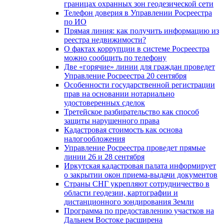
границах охранных зон геодезической сети
Телефон доверия в Управлении Росреестра
по ИО
Прямая линия: как получить информацию из
реестра недвижимости?
О фактах коррупции в системе Росреестра
можно сообщить по телефону
Две «горячие» линии для граждан проведет
Управление Росреестра 20 сентября
Особенности государственной регистрации
прав на основании нотариально
удостоверенных сделок
Третейское разбирательство как способ
защиты нарушенного права
Кадастровая стоимость как основа
налогообложения
Управление Росреестра проведет прямые
линии 26 и 28 сентября
Иркутская кадастровая палата информирует
о закрытии окон приема-выдачи документов
Страны СНГ укрепляют сотрудничество в
области геодезии, картографии и
дистанционного зондирования Земли
Программа по предоставлению участков на
Дальнем Востоке расширена