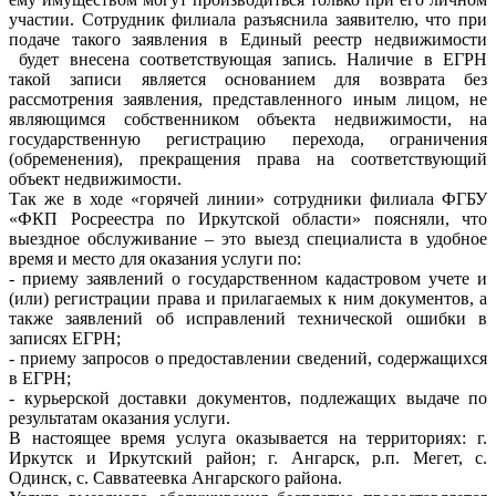
участии. Сотрудник филиала разъяснила заявителю, что при
подаче такого заявления в Единый реестр недвижимости
будет внесена соответствующая запись. Наличие в ЕГРН
такой записи является основанием для возврата без
рассмотрения заявления, представленного иным лицом, не
являющимся собственником объекта недвижимости, на
государственную регистрацию перехода, ограничения
(обременения), прекращения права на соответствующий
объект недвижимости.
Так же в ходе «горячей линии» сотрудники филиала ФГБУ
«ФКП Росреестра по Иркутской области» поясняли, что
выездное обслуживание – это выезд специалиста в удобное
время и место для оказания услуги по:
- приему заявлений о государственном кадастровом учете и
(или) регистрации права и прилагаемых к ним документов, а
также заявлений об исправлений технической ошибки в
записях ЕГРН;
- приему запросов о предоставлении сведений, содержащихся
в ЕГРН;
- курьерской доставки документов, подлежащих выдаче по
результатам оказания услуги.
В настоящее время услуга оказывается на территориях: г.
Иркутск и Иркутский район; г. Ангарск, р.п. Мегет, с.
Одинск, с. Савватеевка Ангарского района.