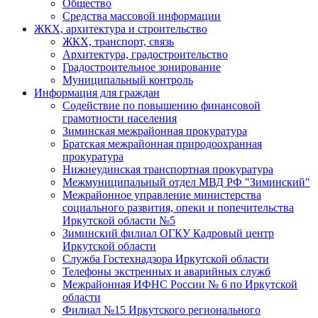
Общество
Средства массовой информации
ЖКХ, архитектура и строительство
ЖКХ, транспорт, связь
Архитектура, градостроительство
Градостроительное зонирование
Муниципальный контроль
Информация для граждан
Содействие по повышению финансовой
грамотности населения
Зиминская межрайонная прокуратура
Братская межрайонная природоохранная
прокуратура
Нижнеудинская транспортная прокуратура
Межмуниципальный отдел МВД РФ "Зиминский"
Межрайонное управление министерства
социального развития, опеки и попечительства
Иркутской области №5
Зиминский филиал ОГКУ Кадровый центр
Иркутской области
Служба Гостехнадзора Иркутской области
Телефоны экстренных и аварийных служб
Межрайонная ИФНС России № 6 по Иркутской
области
Филиал №15 Иркутского регионального