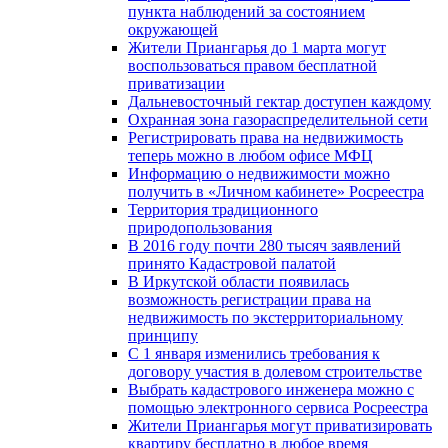
пункта наблюдений за состоянием
окружающей
Жители Приангарья до 1 марта могут
воспользоваться правом бесплатной
приватизации
Дальневосточный гектар доступен каждому
Охранная зона газораспределительной сети
Регистрировать права на недвижимость
теперь можно в любом офисе МФЦ
Информацию о недвижимости можно
получить в «Личном кабинете» Росреестра
Территория традиционного
природопользования
В 2016 году почти 280 тысяч заявлений
принято Кадастровой палатой
В Иркутской области появилась
возможность регистрации права на
недвижимость по экстерриториальному
принципу
C 1 января изменились требования к
договору участия в долевом строительстве
Выбрать кадастрового инженера можно с
помощью электронного сервиса Росреестра
Жители Приангарья могут приватизировать
квартиру бесплатно в любое время