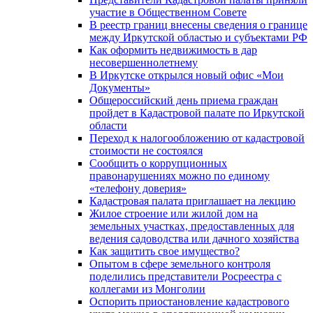
участие в Общественном Совете
В реестр границ внесены сведения о границе
между Иркутской областью и субъектами РФ
Как оформить недвижимость в дар
несовершеннолетнему
В Иркутске открылся новый офис «Мои
Документы»
Общероссийский день приема граждан
пройдет в Кадастровой палате по Иркутской
области
Переход к налогообложению от кадастровой
стоимости не состоялся
Сообщить о коррупционных
правонарушениях можно по единому
«телефону доверия»
Кадастровая палата приглашает на лекцию
Жилое строение или жилой дом на
земельных участках, предоставленных для
ведения садоводства или дачного хозяйства
Как защитить свое имущество?
Опытом в сфере земельного контроля
поделились представители Росреестра с
коллегами из Монголии
Оспорить приостановление кадастрового