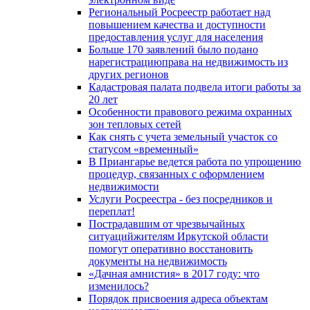
Региональный Росреестр работает над
повышением качества и доступности
предоставления услуг для населения
Больше 170 заявлений было подано
нарегистрациюправа на недвижимость из
других регионов
Кадастровая палата подвела итоги работы за
20 лет
Особенности правового режима охранных
зон тепловых сетей
Как снять с учета земельный участок со
статусом «временный»
В Приангарье ведется работа по упрощению
процедур, связанных с оформлением
недвижимости
Услуги Росреестра - без посредников и
переплат!
Пострадавшим от чрезвычайных
ситуацийжителям Иркутской области
помогут оперативно восстановить
документы на недвижимость
«Дачная амнистия» в 2017 году: что
изменилось?
Порядок присвоения адреса объектам