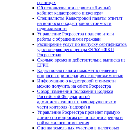
границах
Об использовании сервиса «Личный
кабинет кадастрового инженера»
Специалисты Кадастровой палаты ответят
на вопросы о кадастровой стоимости
недвижимости
Управление Росреестра подвело итоги
работы с обращениями граждан
Расширение услуг по выпуску сертификатов
удостоверяющего центра ФГБУ «ФКП
Росреестра»
Сколько времени действительна выписка из
ЕГРН
Кадастровая палата поможет в решении
вопросов при операциях с недвижимостью
Информацию о кадастровой стоимости
можно получить на сайте Росреестра
Обзор изменений положений Кодекса
Российской Федерации об
административных правонарушениях в
части контроля (надзора) в
Управление Росреестра проведет прямую
линию по вопросам регистрации аренды и
найма жилого помещения
Оценка земельных участков в налоговых