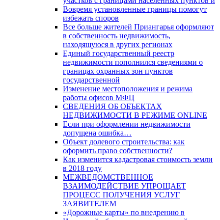
участков с границами населенных пунктов и
Вовремя установленные границы помогут
избежать споров
Все больше жителей Приангарья оформляют
в собственность недвижимость,
находящуюся в других регионах
Единый государственный реестр
недвижимости пополнился сведениями о
границах охранных зон пунктов
государственной
Изменение местоположения и режима
работы офисов МФЦ
СВЕДЕНИЯ ОБ ОБЪЕКТАХ
НЕДВИЖИМОСТИ В РЕЖИМЕ ONLINE
Если при оформлении недвижимости
допущена ошибка…
Объект долевого строительства: как
оформить право собственности?
Как изменится кадастровая стоимость земли
в 2018 году
МЕЖВЕДОМСТВЕННОЕ
ВЗАИМОДЕЙСТВИЕ УПРОЩАЕТ
ПРОЦЕСС ПОЛУЧЕНИЯ УСЛУГ
ЗАЯВИТЕЛЕМ
«Дорожные карты» по внедрению в