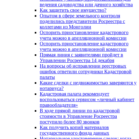
ведения садоводства или дачного хозяйства
Как защитить свое имущество?
Опытом в сфере земельного контроля
поделились представители Росреестра с
коллегами из Монголии
Оспорить приостановление кадастрового
учета можно в апелляционной комиссии
Оспорить приостановление кадастрового
учета можно в апелляционной комиссии
Прямая линия с заявителями пройдет в
Управлении Росреестра 14 декабря
На вопросы об исправлении реестровых
ошибок ответили сотрудники Кадастровой
палаты
Какие сделки с недвижимостью заверяются у
нотариуса?
Кадастровая палата рекомендует
воспользоваться сервисом «личный кабинет
правообладателя»
В ходе прямой линии по кадастровой
стоимости в Управление Росреестра
поступило более 80 звонков
Как получить копий материалов
государственного фонда данных
Нотариальное удостоверение сделок: когда