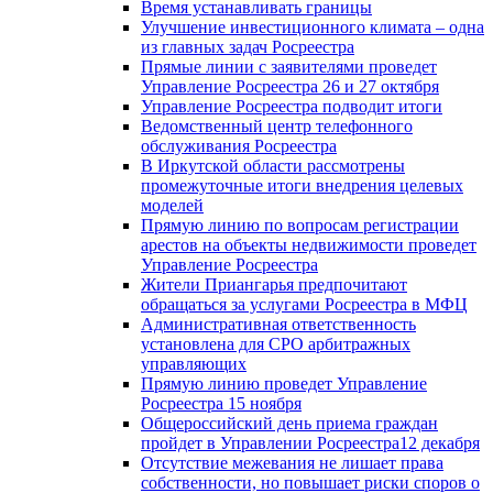
Время устанавливать границы
Улучшение инвестиционного климата – одна
из главных задач Росреестра
Прямые линии с заявителями проведет
Управление Росреестра 26 и 27 октября
Управление Росреестра подводит итоги
Ведомственный центр телефонного
обслуживания Росреестра
В Иркутской области рассмотрены
промежуточные итоги внедрения целевых
моделей
Прямую линию по вопросам регистрации
арестов на объекты недвижимости проведет
Управление Росреестра
Жители Приангарья предпочитают
обращаться за услугами Росреестра в МФЦ
Административная ответственность
установлена для СРО арбитражных
управляющих
Прямую линию проведет Управление
Росреестра 15 ноября
Общероссийский день приема граждан
пройдет в Управлении Росреестра12 декабря
Отсутствие межевания не лишает права
собственности, но повышает риски споров о