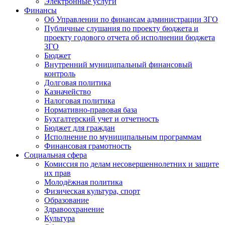
Электронные услуги
Финансы
Об Управлении по финансам администрации ЗГО
Публичные слушания по проекту бюджета и
проекту годового отчета об исполнении бюджета
ЗГО
Бюджет
Внутренний муниципальный финансовый
контроль
Долговая политика
Казначейство
Налоговая политика
Нормативно-правовая база
Бухгалтерский учет и отчетность
Бюджет для граждан
Исполнение по муниципальным программам
Финансовая грамотность
Социальная сфера
Комиссия по делам несовершеннолетних и защите
их прав
Молодёжная политика
Физическая культура, спорт
Образование
Здравоохранение
Культура