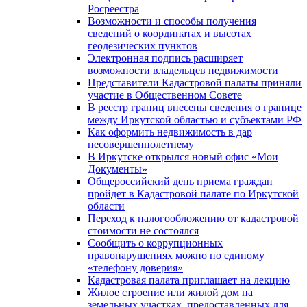
Росреестра
Возможности и способы получения
сведений о координатах и высотах
геодезических пунктов
Электронная подпись расширяет
возможности владельцев недвижимости
Представители Кадастровой палаты приняли
участие в Общественном Совете
В реестр границ внесены сведения о границе
между Иркутской областью и субъектами РФ
Как оформить недвижимость в дар
несовершеннолетнему
В Иркутске открылся новый офис «Мои
Документы»
Общероссийский день приема граждан
пройдет в Кадастровой палате по Иркутской
области
Переход к налогообложению от кадастровой
стоимости не состоялся
Сообщить о коррупционных
правонарушениях можно по единому
«телефону доверия»
Кадастровая палата приглашает на лекцию
Жилое строение или жилой дом на
земельных участках, предоставленных для