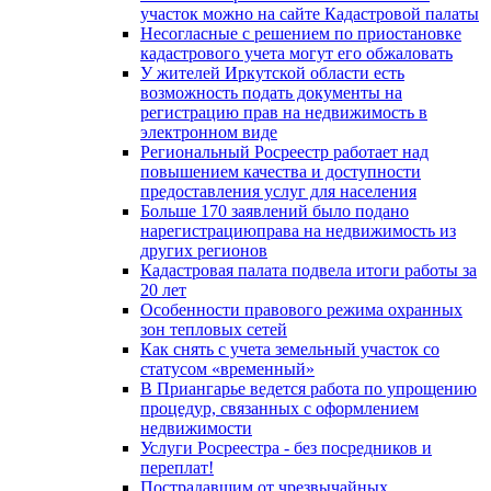
участок можно на сайте Кадастровой палаты
Несогласные с решением по приостановке
кадастрового учета могут его обжаловать
У жителей Иркутской области есть
возможность подать документы на
регистрацию прав на недвижимость в
электронном виде
Региональный Росреестр работает над
повышением качества и доступности
предоставления услуг для населения
Больше 170 заявлений было подано
нарегистрациюправа на недвижимость из
других регионов
Кадастровая палата подвела итоги работы за
20 лет
Особенности правового режима охранных
зон тепловых сетей
Как снять с учета земельный участок со
статусом «временный»
В Приангарье ведется работа по упрощению
процедур, связанных с оформлением
недвижимости
Услуги Росреестра - без посредников и
переплат!
Пострадавшим от чрезвычайных