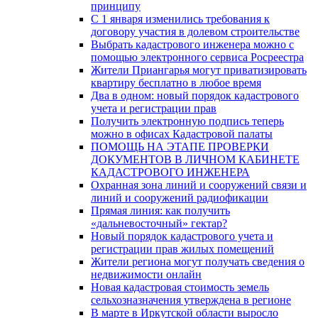
принципу
C 1 января изменились требования к
договору участия в долевом строительстве
Выбрать кадастрового инженера можно с
помощью электронного сервиса Росреестра
Жители Приангарья могут приватизировать
квартиру бесплатно в любое время
Два в одном: новый порядок кадастрового
учета и регистрации прав
Получить электронную подпись теперь
можно в офисах Кадастровой палаты
ПОМОЩЬ НА ЭТАПЕ ПРОВЕРКИ
ДОКУМЕНТОВ В ЛИЧНОМ КАБИНЕТЕ
КАДАСТРОВОГО ИНЖЕНЕРА
Охранная зона линий и сооружений связи и
линий и сооружений радиофикации
Прямая линия: как получить
«дальневосточный» гектар?
Новый порядок кадастрового учета и
регистрации прав жилых помещений
Жители региона могут получать сведения о
недвижимости онлайн
Новая кадастровая стоимость земель
сельхозназначения утверждена в регионе
В марте в Иркутской области выросло