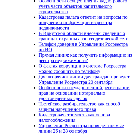
Особенности осуществления кадастрового
учета части объектов капитального
строительства
Кадастровая палата ответит на вопросы по
получению информации из реестра
недвижимости
В Иркутской области внесены сведения о
границах охранных зон геодезической сети
Телефон доверия в Управлении Росреестра
по ИО
Прямая линия: как получить информацию из
реестра недвижимости?
О фактах коррупции в системе Росреестра
можно сообщить по телефону
Две «горячие» линии для граждан проведет
Управление Росреестра 20 сентября
Особенности государственной регистрации
прав на основании нотариально
удостоверенных сделок
Третейское разбирательство как способ
защиты нарушенного права
Кадастровая стоимость как основа
налогообложения
Управление Росреестра проведет прямые
линии 26 и 28 сентября