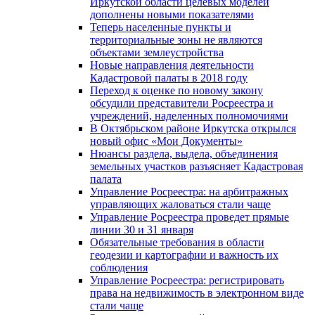
Иркутской области целевых моделей
дополнены новыми показателями
Теперь населенные пункты и
территориальные зоны не являются
объектами землеустройства
Новые направления деятельности
Кадастровой палаты в 2018 году
Переход к оценке по новому закону
обсудили представители Росреестра и
учреждений, наделенных полномочиями
В Октябрьском районе Иркутска открылся
новый офис «Мои Документы»
Нюансы раздела, выдела, объединения
земельных участков разъясняет Кадастровая
палата
Управление Росреестра: на арбитражных
управляющих жаловаться стали чаще
Управление Росреестра проведет прямые
линии 30 и 31 января
Обязательные требования в области
геодезии и картографии и важность их
соблюдения
Управление Росреестра: регистрировать
права на недвижимость в электронном виде
стали чаще