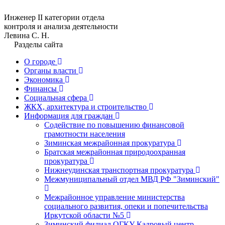
Инженер II категории отдела
контроля и анализа деятельности
Левина С. Н.
Разделы сайта
О городе
Органы власти
Экономика
Финансы
Социальная сфера
ЖКХ, архитектура и строительство
Информация для граждан
Содействие по повышению финансовой
грамотности населения
Зиминская межрайонная прокуратура
Братская межрайонная природоохранная
прокуратура
Нижнеудинская транспортная прокуратура
Межмуниципальный отдел МВД РФ "Зиминский"
Межрайонное управление министерства
социального развития, опеки и попечительства
Иркутской области №5
Зиминский филиал ОГКУ Кадровый центр