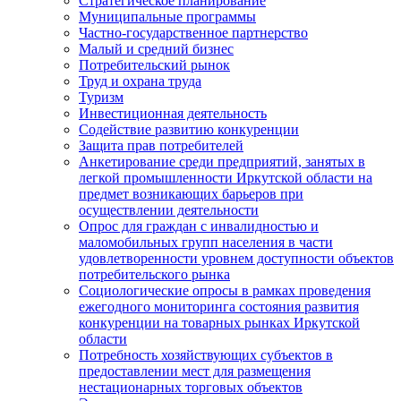
Стратегическое планирование
Муниципальные программы
Частно-государственное партнерство
Малый и средний бизнес
Потребительский рынок
Труд и охрана труда
Туризм
Инвестиционная деятельность
Содействие развитию конкуренции
Защита прав потребителей
Анкетирование среди предприятий, занятых в
легкой промышленности Иркутской области на
предмет возникающих барьеров при
осуществлении деятельности
Опрос для граждан с инвалидностью и
маломобильных групп населения в части
удовлетворенности уровнем доступности объектов
потребительского рынка
Социологические опросы в рамках проведения
ежегодного мониторинга состояния развития
конкуренции на товарных рынках Иркутской
области
Потребность хозяйствующих субъектов в
предоставлении мест для размещения
нестационарных торговых объектов