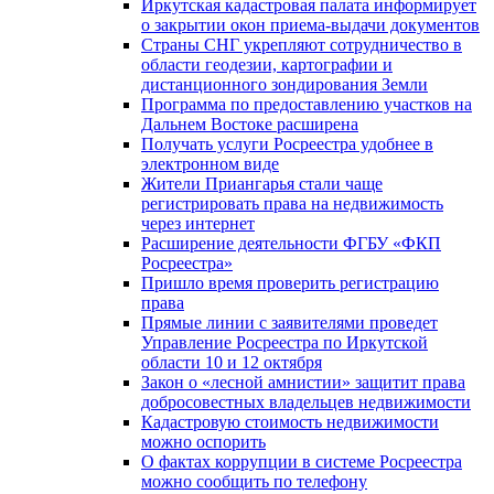
Иркутская кадастровая палата информирует
о закрытии окон приема-выдачи документов
Страны СНГ укрепляют сотрудничество в
области геодезии, картографии и
дистанционного зондирования Земли
Программа по предоставлению участков на
Дальнем Востоке расширена
Получать услуги Росреестра удобнее в
электронном виде
Жители Приангарья стали чаще
регистрировать права на недвижимость
через интернет
Расширение деятельности ФГБУ «ФКП
Росреестра»
Пришло время проверить регистрацию
права
Прямые линии с заявителями проведет
Управление Росреестра по Иркутской
области 10 и 12 октября
Закон о «лесной амнистии» защитит права
добросовестных владельцев недвижимости
Кадастровую стоимость недвижимости
можно оспорить
О фактах коррупции в системе Росреестра
можно сообщить по телефону