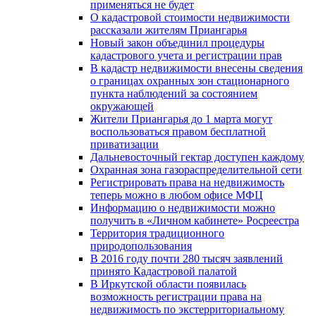
применяться не будет
О кадастровой стоимости недвижимости
рассказали жителям Приангарья
Новый закон объединил процедуры
кадастрового учета и регистрации прав
В кадастр недвижимости внесены сведения
о границах охранных зон стационарного
пункта наблюдений за состоянием
окружающей
Жители Приангарья до 1 марта могут
воспользоваться правом бесплатной
приватизации
Дальневосточный гектар доступен каждому
Охранная зона газораспределительной сети
Регистрировать права на недвижимость
теперь можно в любом офисе МФЦ
Информацию о недвижимости можно
получить в «Личном кабинете» Росреестра
Территория традиционного
природопользования
В 2016 году почти 280 тысяч заявлений
принято Кадастровой палатой
В Иркутской области появилась
возможность регистрации права на
недвижимость по экстерриториальному