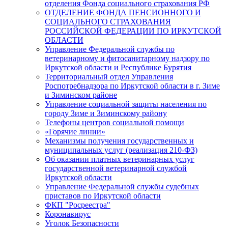
отделения Фонда социального страхования РФ
ОТДЕЛЕНИЕ ФОНДА ПЕНСИОННОГО И
СОЦИАЛЬНОГО СТРАХОВАНИЯ
РОССИЙСКОЙ ФЕДЕРАЦИИ ПО ИРКУТСКОЙ
ОБЛАСТИ
Управление Федеральной службы по
ветеринарному и фитосанитарному надзору по
Иркутской области и Республике Бурятия
Территориальный отдел Управления
Роспотребнадзора по Иркутской области в г. Зиме
и Зиминском районе
Управление социальной защиты населения по
городу Зиме и Зиминскому району
Телефоны центров социальной помощи
«Горячие линии»
Механизмы получения государственных и
муниципальных услуг (реализация 210-ФЗ)
Об оказании платных ветеринарных услуг
государственной ветеринарной службой
Иркутской области
Управление Федеральной службы судебных
приставов по Иркутской области
ФКП "Росреестра"
Коронавирус
Уголок Безопасности