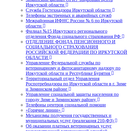
Иркутской области
Служба Гостехнадзора Иркутской области
Телефоны экстренных и аварийных служб
Межрайонная ИФНС России № 6 по Иркутской
области
Филиал №15 Иркутского регионального
отделения Фонда социального страхования РФ
ОТДЕЛЕНИЕ ФОНДА ПЕНСИОННОГО И
СОЦИАЛЬНОГО СТРАХОВАНИЯ
РОССИЙСКОЙ ФЕДЕРАЦИИ ПО ИРКУТСКОЙ
ОБЛАСТИ
Управление Федеральной службы по
ветеринарному и фитосанитарному надзору по
Иркутской области и Республике Бурятия
Территориальный отдел Управления
Роспотребнадзора по Иркутской области в г. Зиме
и Зиминском районе
Управление социальной защиты населения по
городу Зиме и Зиминскому району
Телефоны центров социальной помощи
«Горячие линии»
Механизмы получения государственных и
муниципальных услуг (реализация 210-ФЗ)
Об оказании платных ветеринарных услуг