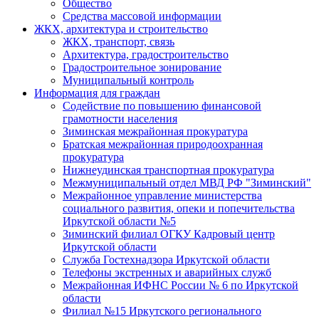
Общество
Средства массовой информации
ЖКХ, архитектура и строительство
ЖКХ, транспорт, связь
Архитектура, градостроительство
Градостроительное зонирование
Муниципальный контроль
Информация для граждан
Содействие по повышению финансовой
грамотности населения
Зиминская межрайонная прокуратура
Братская межрайонная природоохранная
прокуратура
Нижнеудинская транспортная прокуратура
Межмуниципальный отдел МВД РФ "Зиминский"
Межрайонное управление министерства
социального развития, опеки и попечительства
Иркутской области №5
Зиминский филиал ОГКУ Кадровый центр
Иркутской области
Служба Гостехнадзора Иркутской области
Телефоны экстренных и аварийных служб
Межрайонная ИФНС России № 6 по Иркутской
области
Филиал №15 Иркутского регионального