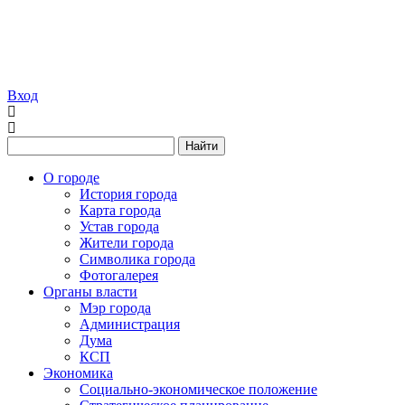
Вход
Найти
О городе
История города
Карта города
Устав города
Жители города
Символика города
Фотогалерея
Органы власти
Мэр города
Администрация
Дума
КСП
Экономика
Социально-экономическое положение