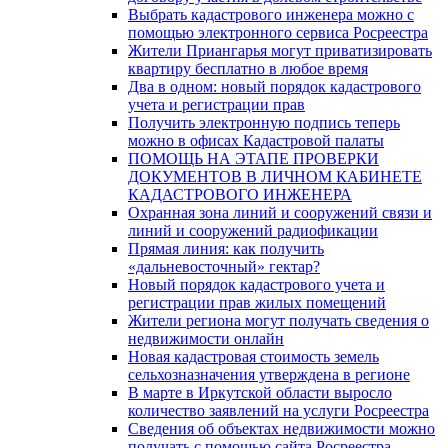
Выбрать кадастрового инженера можно с
помощью электронного сервиса Росреестра
Жители Приангарья могут приватизировать
квартиру бесплатно в любое время
Два в одном: новый порядок кадастрового
учета и регистрации прав
Получить электронную подпись теперь
можно в офисах Кадастровой палаты
ПОМОЩЬ НА ЭТАПЕ ПРОВЕРКИ
ДОКУМЕНТОВ В ЛИЧНОМ КАБИНЕТЕ
КАДАСТРОВОГО ИНЖЕНЕРА
Охранная зона линий и сооружений связи и
линий и сооружений радиофикации
Прямая линия: как получить
«дальневосточный» гектар?
Новый порядок кадастрового учета и
регистрации прав жилых помещений
Жители региона могут получать сведения о
недвижимости онлайн
Новая кадастровая стоимость земель
сельхозназначения утверждена в регионе
В марте в Иркутской области выросло
количество заявлений на услуги Росреестра
Сведения об объектах недвижимости можно
получать с помощью сайта Росреестра