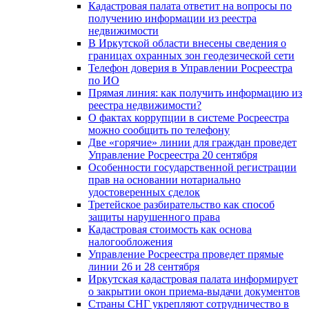
Кадастровая палата ответит на вопросы по
получению информации из реестра
недвижимости
В Иркутской области внесены сведения о
границах охранных зон геодезической сети
Телефон доверия в Управлении Росреестра
по ИО
Прямая линия: как получить информацию из
реестра недвижимости?
О фактах коррупции в системе Росреестра
можно сообщить по телефону
Две «горячие» линии для граждан проведет
Управление Росреестра 20 сентября
Особенности государственной регистрации
прав на основании нотариально
удостоверенных сделок
Третейское разбирательство как способ
защиты нарушенного права
Кадастровая стоимость как основа
налогообложения
Управление Росреестра проведет прямые
линии 26 и 28 сентября
Иркутская кадастровая палата информирует
о закрытии окон приема-выдачи документов
Страны СНГ укрепляют сотрудничество в