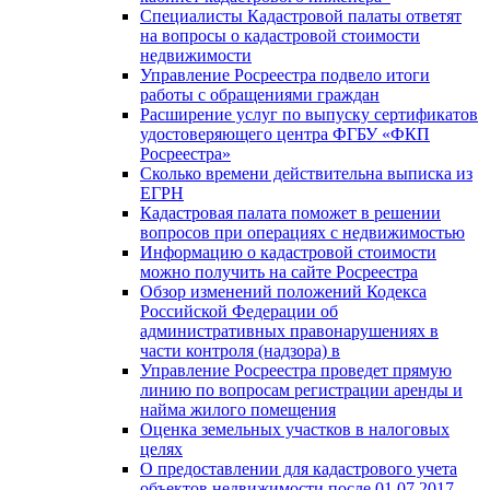
Специалисты Кадастровой палаты ответят
на вопросы о кадастровой стоимости
недвижимости
Управление Росреестра подвело итоги
работы с обращениями граждан
Расширение услуг по выпуску сертификатов
удостоверяющего центра ФГБУ «ФКП
Росреестра»
Сколько времени действительна выписка из
ЕГРН
Кадастровая палата поможет в решении
вопросов при операциях с недвижимостью
Информацию о кадастровой стоимости
можно получить на сайте Росреестра
Обзор изменений положений Кодекса
Российской Федерации об
административных правонарушениях в
части контроля (надзора) в
Управление Росреестра проведет прямую
линию по вопросам регистрации аренды и
найма жилого помещения
Оценка земельных участков в налоговых
целях
О предоставлении для кадастрового учета
объектов недвижимости после 01.07.2017