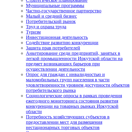
Стратегическое планирование
Муниципальные программы
Частно-государственное партнерство
Малый и средний бизнес
Потребительский рынок
Труд и охрана труда
Туризм
Инвестиционная деятельность
Содействие развитию конкуренции
Защита прав потребителей
Анкетирование среди предприятий, занятых в
легкой промышленности Иркутской области на
предмет возникающих барьеров при
осуществлении деятельности
Опрос для граждан с инвалидностью и
маломобильных групп населения в части
удовлетворенности уровнем доступности объектов
потребительского рынка
Социологические опросы в рамках проведения
ежегодного мониторинга состояния развития
конкуренции на товарных рынках Иркутской
области
Потребность хозяйствующих субъектов в
предоставлении мест для размещения
нестационарных торговых объектов