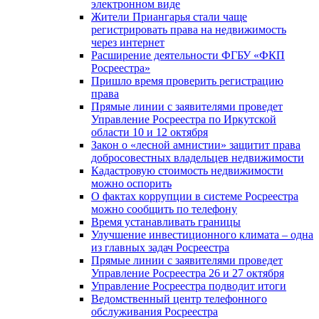
электронном виде
Жители Приангарья стали чаще
регистрировать права на недвижимость
через интернет
Расширение деятельности ФГБУ «ФКП
Росреестра»
Пришло время проверить регистрацию
права
Прямые линии с заявителями проведет
Управление Росреестра по Иркутской
области 10 и 12 октября
Закон о «лесной амнистии» защитит права
добросовестных владельцев недвижимости
Кадастровую стоимость недвижимости
можно оспорить
О фактах коррупции в системе Росреестра
можно сообщить по телефону
Время устанавливать границы
Улучшение инвестиционного климата – одна
из главных задач Росреестра
Прямые линии с заявителями проведет
Управление Росреестра 26 и 27 октября
Управление Росреестра подводит итоги
Ведомственный центр телефонного
обслуживания Росреестра