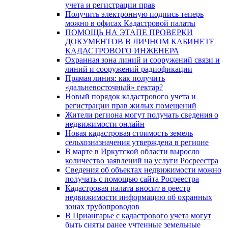
учета и регистрации прав
Получить электронную подпись теперь
можно в офисах Кадастровой палаты
ПОМОЩЬ НА ЭТАПЕ ПРОВЕРКИ
ДОКУМЕНТОВ В ЛИЧНОМ КАБИНЕТЕ
КАДАСТРОВОГО ИНЖЕНЕРА
Охранная зона линий и сооружений связи и
линий и сооружений радиофикации
Прямая линия: как получить
«дальневосточный» гектар?
Новый порядок кадастрового учета и
регистрации прав жилых помещений
Жители региона могут получать сведения о
недвижимости онлайн
Новая кадастровая стоимость земель
сельхозназначения утверждена в регионе
В марте в Иркутской области выросло
количество заявлений на услуги Росреестра
Сведения об объектах недвижимости можно
получать с помощью сайта Росреестра
Кадастровая палата вносит в реестр
недвижимости информацию об охранных
зонах трубопроводов
В Приангарье с кадастрового учета могут
быть сняты ранее учтенные земельные