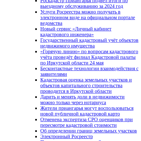
Роскадастр Приангарья подвел итоги по
выездному обслуживанию за 2024 год
Услуги Росреестра можно получать в
электронном виде на официальном портале
ведомства
Новый сервис «Личный кабинет
кадастрового инженера»
Государственный кадастровый учёт объектов
недвижимого имущества
«Горячую линию» по вопросам кадастрового
учёта проведёт филиал Кадастровой палаты
по Иркутской области 24 мая
Бесконтактные технологии взаимодействия с
заявителями
Кадастровая оценка земельных участков и
объектов капитального строительства
проводится в Иркутской области
Дарить и менять доли в недвижимости
можно только через нотариуса
Жители приангарья могут воспользоваться
новой публичной кадастровой карто
Отменена экспертиза СРО оценщиков при
пересмотре кадастровой стоимости
Об определении границ земельных участков
Электронный Росреестр