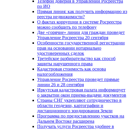
Телефон доверия в Управлении Росреестра
по ИО
Прямая линия: как получить информацию из
реестра недвижимости?
О фактах коррупции в системе Росреестра
можно сообщить по телефону
Две «горячие» линии для граждан проведет
Управление Росреестра 20 сентября
Особенности государственной регистрации
прав на основании нотариально
удостоверенных сделок
Третейское разбирательство как способ
защиты нарушенного права
Кадастровая стоимость как основа
налогообложения
Управление Росреестра проведет прямые
линии 26 и 28 сентября
Иркутская кадастровая палата информирует
о закрытии окон приема-выдачи документов
Страны СНГ укрепляют сотрудничество в
области геодезии, картографии и
дистанционного зондирования Земли
Программа по предоставлению участков на
Дальнем Востоке расширена
Получать услуги Росреестра удобнее в