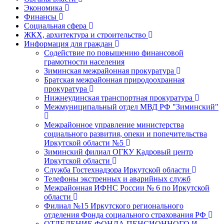
Экономика
Финансы
Социальная сфера
ЖКХ, архитектура и строительство
Информация для граждан
Содействие по повышению финансовой
грамотности населения
Зиминская межрайонная прокуратура
Братская межрайонная природоохранная
прокуратура
Нижнеудинская транспортная прокуратура
Межмуниципальный отдел МВД РФ "Зиминский"
Межрайонное управление министерства
социального развития, опеки и попечительства
Иркутской области №5
Зиминский филиал ОГКУ Кадровый центр
Иркутской области
Служба Гостехнадзора Иркутской области
Телефоны экстренных и аварийных служб
Межрайонная ИФНС России № 6 по Иркутской
области
Филиал №15 Иркутского регионального
отделения Фонда социального страхования РФ
ОТДЕЛЕНИЕ ФОНДА ПЕНСИОННОГО И