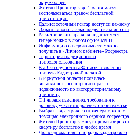
окружающей
Жители Приангарья до 1 марта могут
воспользоваться правом бесплатной
приватизации
Дальневосточный гектар доступен каждому
Охранная зона газораспределительной сети
Регистрировать права на недвижимость
теперь можно в любом офисе МФЦ
Информацию о недвижимости можно
получить в «Личном кабинете» Росреестра
Территория традиционного
природопользования
В 2016 году почти 280 тысяч заявлений
принято Кадастровой палатой
В Иркутской области появилась
возможность регистрации права на
недвижимость по экстерриториальному
принципу
C 1 января изменились требования к
договору участия в долевом строительстве
Выбрать кадастрового инженера можно с
помощью электронного сервиса Росреестра
Жители Приангарья могут приватизировать
квартиру бесплатно в любое время
Два в одном: новый порядок кадастрового