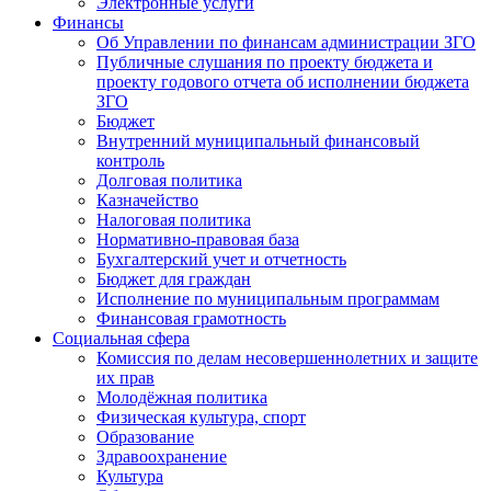
Электронные услуги
Финансы
Об Управлении по финансам администрации ЗГО
Публичные слушания по проекту бюджета и
проекту годового отчета об исполнении бюджета
ЗГО
Бюджет
Внутренний муниципальный финансовый
контроль
Долговая политика
Казначейство
Налоговая политика
Нормативно-правовая база
Бухгалтерский учет и отчетность
Бюджет для граждан
Исполнение по муниципальным программам
Финансовая грамотность
Социальная сфера
Комиссия по делам несовершеннолетних и защите
их прав
Молодёжная политика
Физическая культура, спорт
Образование
Здравоохранение
Культура