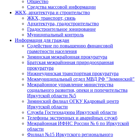
Общество
Средства массовой информации
ЖКХ, архитектура и строительство
ЖКХ, транспорт, связь
Архитектура, градостроительство
Градостроительное зонирование
Муниципальный контроль
Информация для граждан
Содействие по повышению финансовой
грамотности населения
Зиминская межрайонная прокуратура
Братская межрайонная природоохранная
прокуратура
Нижнеудинская транспортная прокуратура
Межмуниципальный отдел МВД РФ "Зиминский"
Межрайонное управление министерства
социального развития, опеки и попечительства
Иркутской области №5
Зиминский филиал ОГКУ Кадровый центр
Иркутской области
Служба Гостехнадзора Иркутской области
Телефоны экстренных и аварийных служб
Межрайонная ИФНС России № 6 по Иркутской
области
Филиал №15 Иркутского регионального