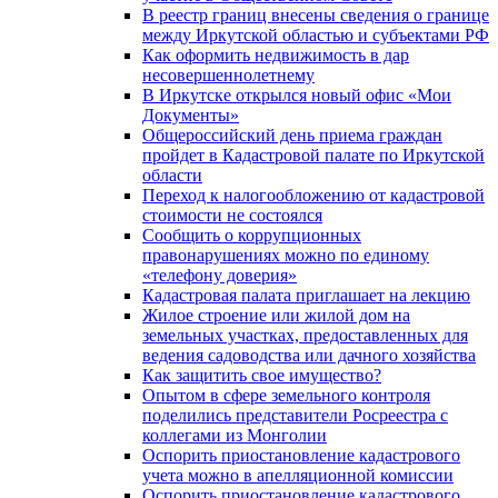
В реестр границ внесены сведения о границе
между Иркутской областью и субъектами РФ
Как оформить недвижимость в дар
несовершеннолетнему
В Иркутске открылся новый офис «Мои
Документы»
Общероссийский день приема граждан
пройдет в Кадастровой палате по Иркутской
области
Переход к налогообложению от кадастровой
стоимости не состоялся
Сообщить о коррупционных
правонарушениях можно по единому
«телефону доверия»
Кадастровая палата приглашает на лекцию
Жилое строение или жилой дом на
земельных участках, предоставленных для
ведения садоводства или дачного хозяйства
Как защитить свое имущество?
Опытом в сфере земельного контроля
поделились представители Росреестра с
коллегами из Монголии
Оспорить приостановление кадастрового
учета можно в апелляционной комиссии
Оспорить приостановление кадастрового