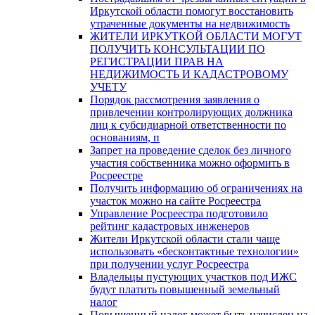
Иркутской области помогут восстановить
утраченные документы на недвижимость
ЖИТЕЛИ ИРКУТКОЙ ОБЛАСТИ МОГУТ
ПОЛУЧИТЬ КОНСУЛЬТАЦИИ ПО
РЕГИСТРАЦИИ ПРАВ НА
НЕДИЖИМОСТЬ И КАДАСТРОВОМУ
УЧЕТУ
Порядок рассмотрения заявления о
привлечении контролирующих должника
лиц к субсидиарной ответственности по
основаниям, п
Запрет на проведение сделок без личного
участия собственника можно оформить в
Росреестре
Получить информацию об ограничениях на
участок можно на сайте Росреестра
Управление Росреестра подготовило
рейтинг кадастровых инженеров
Жители Иркутской области стали чаще
использовать «бесконтактные технологии»
при получении услуг Росреестра
Владельцы пустующих участков под ИЖС
будут платить повышенный земельный
налог
Повышенный налог может быть начислен на