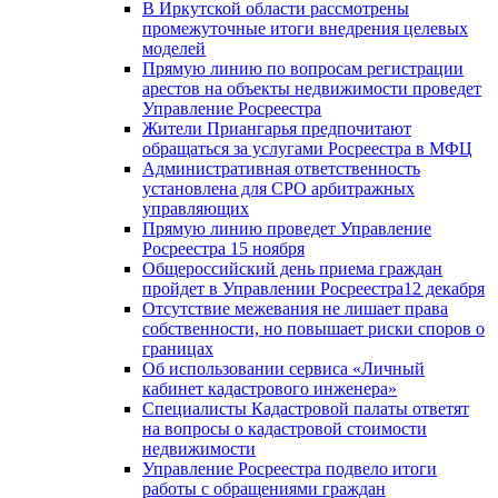
В Иркутской области рассмотрены
промежуточные итоги внедрения целевых
моделей
Прямую линию по вопросам регистрации
арестов на объекты недвижимости проведет
Управление Росреестра
Жители Приангарья предпочитают
обращаться за услугами Росреестра в МФЦ
Административная ответственность
установлена для СРО арбитражных
управляющих
Прямую линию проведет Управление
Росреестра 15 ноября
Общероссийский день приема граждан
пройдет в Управлении Росреестра12 декабря
Отсутствие межевания не лишает права
собственности, но повышает риски споров о
границах
Об использовании сервиса «Личный
кабинет кадастрового инженера»
Специалисты Кадастровой палаты ответят
на вопросы о кадастровой стоимости
недвижимости
Управление Росреестра подвело итоги
работы с обращениями граждан