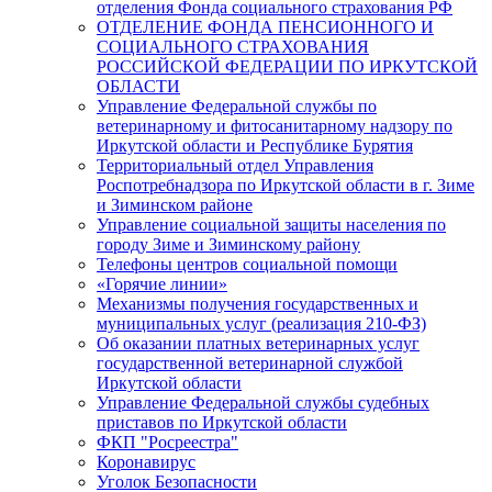
отделения Фонда социального страхования РФ
ОТДЕЛЕНИЕ ФОНДА ПЕНСИОННОГО И
СОЦИАЛЬНОГО СТРАХОВАНИЯ
РОССИЙСКОЙ ФЕДЕРАЦИИ ПО ИРКУТСКОЙ
ОБЛАСТИ
Управление Федеральной службы по
ветеринарному и фитосанитарному надзору по
Иркутской области и Республике Бурятия
Территориальный отдел Управления
Роспотребнадзора по Иркутской области в г. Зиме
и Зиминском районе
Управление социальной защиты населения по
городу Зиме и Зиминскому району
Телефоны центров социальной помощи
«Горячие линии»
Механизмы получения государственных и
муниципальных услуг (реализация 210-ФЗ)
Об оказании платных ветеринарных услуг
государственной ветеринарной службой
Иркутской области
Управление Федеральной службы судебных
приставов по Иркутской области
ФКП "Росреестра"
Коронавирус
Уголок Безопасности