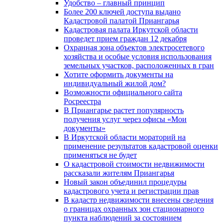
Удобство – главный принцип
Более 200 ключей доступа выдано
Кадастровой палатой Приангарья
Кадастровая палата Иркутской области
проведет прием граждан 12 декабря
Охранная зона объектов электросетевого
хозяйства и особые условия использования
земельных участков, расположенных в гран
Хотите оформить документы на
индивидуальный жилой дом?
Возможности официального сайта
Росреестра
В Приангарье растет популярность
получения услуг через офисы «Мои
документы»
В Иркутской области мораторий на
применение результатов кадастровой оценки
применяться не будет
О кадастровой стоимости недвижимости
рассказали жителям Приангарья
Новый закон объединил процедуры
кадастрового учета и регистрации прав
В кадастр недвижимости внесены сведения
о границах охранных зон стационарного
пункта наблюдений за состоянием