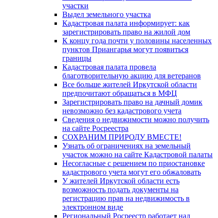
участки
Выдел земельного участка
Кадастровая палата информирует: как
зарегистрировать право на жилой дом
К концу года почти у половины населенных
пунктов Приангарья могут появиться
границы
Кадастровая палата провела
благотворительную акцию для ветеранов
Все больше жителей Иркутской области
предпочитают обращаться в МФЦ
Зарегистрировать право на дачный домик
невозможно без кадастрового учета
Сведения о недвижимости можно получить
на сайте Росреестра
СОХРАНИМ ПРИРОДУ ВМЕСТЕ!
Узнать об ограничениях на земельный
участок можно на сайте Кадастровой палаты
Несогласные с решением по приостановке
кадастрового учета могут его обжаловать
У жителей Иркутской области есть
возможность подать документы на
регистрацию прав на недвижимость в
электронном виде
Региональный Росреестр работает над