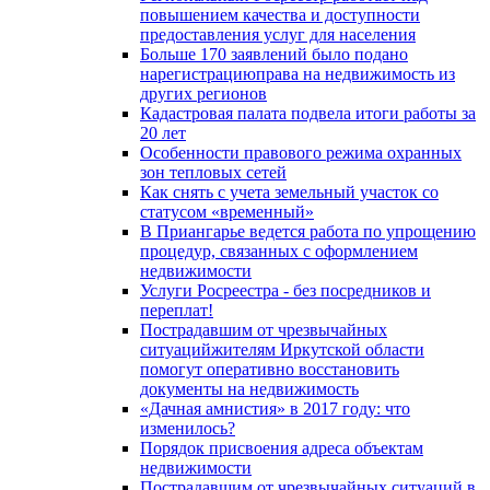
повышением качества и доступности
предоставления услуг для населения
Больше 170 заявлений было подано
нарегистрациюправа на недвижимость из
других регионов
Кадастровая палата подвела итоги работы за
20 лет
Особенности правового режима охранных
зон тепловых сетей
Как снять с учета земельный участок со
статусом «временный»
В Приангарье ведется работа по упрощению
процедур, связанных с оформлением
недвижимости
Услуги Росреестра - без посредников и
переплат!
Пострадавшим от чрезвычайных
ситуацийжителям Иркутской области
помогут оперативно восстановить
документы на недвижимость
«Дачная амнистия» в 2017 году: что
изменилось?
Порядок присвоения адреса объектам
недвижимости
Пострадавшим от чрезвычайных ситуаций в