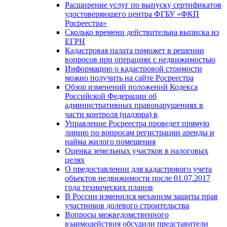
Расширение услуг по выпуску сертификатов
удостоверяющего центра ФГБУ «ФКП
Росреестра»
Сколько времени действительна выписка из
ЕГРН
Кадастровая палата поможет в решении
вопросов при операциях с недвижимостью
Информацию о кадастровой стоимости
можно получить на сайте Росреестра
Обзор изменений положений Кодекса
Российской Федерации об
административных правонарушениях в
части контроля (надзора) в
Управление Росреестра проведет прямую
линию по вопросам регистрации аренды и
найма жилого помещения
Оценка земельных участков в налоговых
целях
О предоставлении для кадастрового учета
объектов недвижимости после 01.07.2017
года технических планов
В России изменился механизм защиты прав
участников долевого строительства
Вопросы межведомственного
взаимодействия обсудили представители