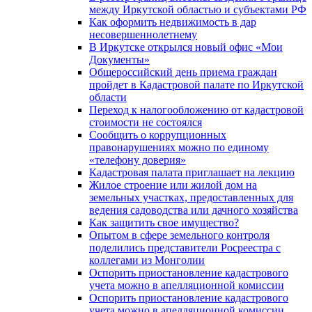
между Иркутской областью и субъектами РФ
Как оформить недвижимость в дар
несовершеннолетнему
В Иркутске открылся новый офис «Мои
Документы»
Общероссийский день приема граждан
пройдет в Кадастровой палате по Иркутской
области
Переход к налогообложению от кадастровой
стоимости не состоялся
Сообщить о коррупционных
правонарушениях можно по единому
«телефону доверия»
Кадастровая палата приглашает на лекцию
Жилое строение или жилой дом на
земельных участках, предоставленных для
ведения садоводства или дачного хозяйства
Как защитить свое имущество?
Опытом в сфере земельного контроля
поделились представители Росреестра с
коллегами из Монголии
Оспорить приостановление кадастрового
учета можно в апелляционной комиссии
Оспорить приостановление кадастрового
учета можно в апелляционной комиссии