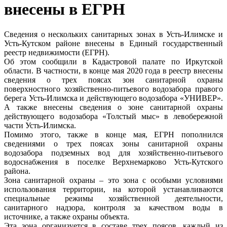
внесены в ЕГРН
Сведения о нескольких санитарных зонах в Усть-Илимске и
Усть-Кутском районе внесены в Единый государственный
реестр недвижимости (ЕГРН).
Об этом сообщили в Кадастровой палате по Иркутской
области. В частности, в конце мая 2020 года в реестр внесены
сведения о трех поясах зон санитарной охраны
поверхностного хозяйственно-питьевого водозабора правого
берега Усть-Илимска и действующего водозабора «УНИВЕР».
А также внесены сведения о зоне санитарной охраны
действующего водозабора «Толстый мыс» в левобережной
части Усть-Илимска.
Помимо этого, также в конце мая, ЕГРН пополнился
сведениями о трех поясах зоны санитарной охраны
водозабора подземных вод для хозяйственно-питьевого
водоснабжения в поселке Верхнемарково Усть-Кутского
района.
Зона санитарной охраны – это зона с особыми условиями
использования территории, на которой устанавливаются
специальные режимы хозяйственной деятельности,
санитарного надзора, контроля за качеством воды в
источнике, а также охраны объекта.
Эта зона организуется в составе трех поясов, каждый из