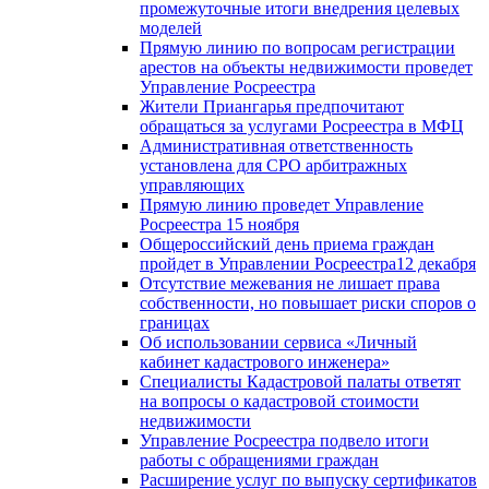
промежуточные итоги внедрения целевых
моделей
Прямую линию по вопросам регистрации
арестов на объекты недвижимости проведет
Управление Росреестра
Жители Приангарья предпочитают
обращаться за услугами Росреестра в МФЦ
Административная ответственность
установлена для СРО арбитражных
управляющих
Прямую линию проведет Управление
Росреестра 15 ноября
Общероссийский день приема граждан
пройдет в Управлении Росреестра12 декабря
Отсутствие межевания не лишает права
собственности, но повышает риски споров о
границах
Об использовании сервиса «Личный
кабинет кадастрового инженера»
Специалисты Кадастровой палаты ответят
на вопросы о кадастровой стоимости
недвижимости
Управление Росреестра подвело итоги
работы с обращениями граждан
Расширение услуг по выпуску сертификатов