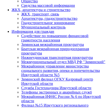
Общество
Средства массовой информации
ЖКХ, архитектура и строительство
ЖКХ, транспорт, связь
Архитектура, градостроительство
Градостроительное зонирование
Муниципальный контроль
Информация для граждан
Содействие по повышению финансовой
грамотности населения
Зиминская межрайонная прокуратура
Братская межрайонная природоохранная
прокуратура
Нижнеудинская транспортная прокуратура
Межмуниципальный отдел МВД РФ "Зиминский"
Межрайонное управление министерства
социального развития, опеки и попечительства
Иркутской области №5
Зиминский филиал ОГКУ Кадровый центр
Иркутской области
Служба Гостехнадзора Иркутской области
Телефоны экстренных и аварийных служб
Межрайонная ИФНС России № 6 по Иркутской
области
Филиал №15 Иркутского регионального