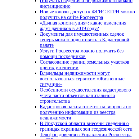
Получать сведения о недвижимости можно
дистанционно
Новые ключи доступа к ФГИС ЕГРН можно
получить на сайте Росреестра
«Дачная конституция»: какие изменения
ждут дачников в 2019 году?
Документы для имущественных сделок
теперь можно подготовить в Кадастровой
палате
Услуги Росреестра можно получить без
помощи посредников
Согласование границ земельных участков
при их уточнении
Владельцы недвижимости могут
воспользоваться сервисом «Жизненные
ситуации»
Особенности осуществления кадастрового
учета части объектов капитального
строительства
Кадастровая палата ответит на вопросы по
получению информации из реестра
недвижимости
В Иркутской области внесены сведения о
границах охранных зон геодезической сети
Телефон доверия в Управлении Росреестра