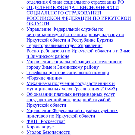
отделения Фонда социального страхования РФ
ОТДЕЛЕНИЕ ФОНДА ПЕНСИОННОГО И
СОЦИАЛЬНОГО СТРАХОВАНИЯ
РОССИЙСКОЙ ФЕДЕРАЦИИ ПО ИРКУТСКОЙ
ОБЛАСТИ
Управление Федеральной службы по
ветеринарному и фитосанитарному надзору по
Иркутской области и Республике Бурятия
Территориальный отдел Управления
Роспотребнадзора по Иркутской области в г. Зиме
и Зиминском районе
Управление социальной защиты населения по
городу Зиме и Зиминскому району
Телефоны центров социальной помощи
«Горячие линии»
Механизмы получения государственных и
муниципальных услуг (реализация 210-ФЗ)
Об оказании платных ветеринарных услуг
государственной ветеринарной службой
Иркутской области
Управление Федеральной службы судебных
приставов по Иркутской области
ФКП "Росреестра"
Коронавирус
Уголок Безопасности