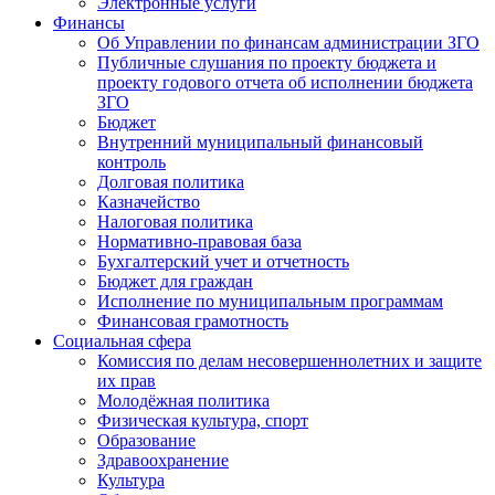
Электронные услуги
Финансы
Об Управлении по финансам администрации ЗГО
Публичные слушания по проекту бюджета и
проекту годового отчета об исполнении бюджета
ЗГО
Бюджет
Внутренний муниципальный финансовый
контроль
Долговая политика
Казначейство
Налоговая политика
Нормативно-правовая база
Бухгалтерский учет и отчетность
Бюджет для граждан
Исполнение по муниципальным программам
Финансовая грамотность
Социальная сфера
Комиссия по делам несовершеннолетних и защите
их прав
Молодёжная политика
Физическая культура, спорт
Образование
Здравоохранение
Культура