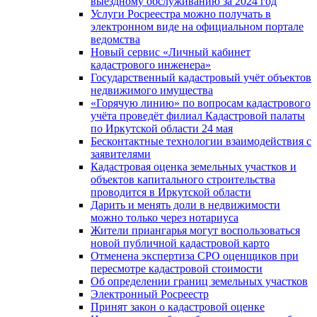
выездному обслуживанию за 2024 год
Услуги Росреестра можно получать в
электронном виде на официальном портале
ведомства
Новый сервис «Личный кабинет
кадастрового инженера»
Государственный кадастровый учёт объектов
недвижимого имущества
«Горячую линию» по вопросам кадастрового
учёта проведёт филиал Кадастровой палаты
по Иркутской области 24 мая
Бесконтактные технологии взаимодействия с
заявителями
Кадастровая оценка земельных участков и
объектов капитального строительства
проводится в Иркутской области
Дарить и менять доли в недвижимости
можно только через нотариуса
Жители приангарья могут воспользоваться
новой публичной кадастровой карто
Отменена экспертиза СРО оценщиков при
пересмотре кадастровой стоимости
Об определении границ земельных участков
Электронный Росреестр
Принят закон о кадастровой оценке