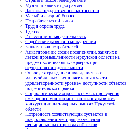
Стратегическое планирование
Муниципальные программы
Частно-государственное партнерство
Малый и средний бизнес
Потребительский рынок
Труд и охрана труда
Туризм
Инвестиционная деятельность
Содействие развитию конкуренции
Защита прав потребителей
Анкетирование среди предприятий, занятых в
легкой промышленности Иркутской области на
предмет возникающих барьеров при
осуществлении деятельности
Опрос для граждан с инвалидностью и
маломобильных групп населения в части
удовлетворенности уровнем доступности объектов
потребительского рынка
Социологические опросы в рамках проведения
ежегодного мониторинга состояния развития
конкуренции на товарных рынках Иркутской
области
Потребность хозяйствующих субъектов в
предоставлении мест для размещения
нестационарных торговых объектов