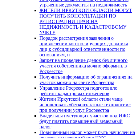
утраченные документы на недвижимость
ЖИТЕЛИ ИРКУТКОЙ ОБЛАСТИ МОГУТ
ПОЛУЧИТЬ КОНСУЛЬТАЦИИ ПО
РЕГИСТРАЦИИ ПРАВ НА
НЕДИЖИМОСТЬ И КАДАСТРОВОМУ
УЧЕТУ
Порядок рассмотрения заявления о
привлечении контролирующих должника
лиц к субсидиарной ответственности по
основаниям, п
Запрет на проведение сделок без личного
участия собственника можно оформить в
Росреестре
Получить информацию об ограничениях на
участок можно на сайте Росреестра
Управление Росреестра подготовило
рейтинг кадастровых инженеров
Жители Иркутской области стали чаще
использовать «бесконтактные технологии»
при получении услуг Росреестра
Владельцы пустующих участков под ИЖС
будут платить повышенный земельный
налог
Повышенный налог может быть начислен на
участок, выделенный под ИЖС