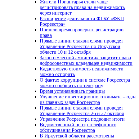
Жители Приангарья стали чаще
регистрировать права на недвижимость
через интернет
Расширение деятельности ФГБУ «ФКП
Росреестра»
Пришло время проверить регистрацию
права
Прямые линии с заявителями проведет
Управление Росреестра по Иркутской
области 10 и 12 октября
Закон о «лесной амнистии» защитит права
добросовестных владельцев недвижимости
Кадастровую стоимость недвижимости
можно оспорить
О фактах коррупции в системе Росреестра
можно сообщить по телефону
Время устанавливать границы
Улучшение инвестиционного климата – одна
из главных задач Росреестра
Прямые линии с заявителями проведет
Управление Росреестра 26 и 27 октября
Управление Росреестра подводит итоги
Ведомственный центр телефонного
обслуживания Росреестра
В Иркутской области рассмотрены