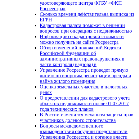
удостоверяющего центра ФГБУ «ФКП
Росреестра»
Сколько времени действительна выписка из
ЕГРН
Кадастровая палата поможет в решении
вопросов при операциях с недвижимостью
Информацию о кадастровой стоимости
можно получить на сайте Росреестра
Обзор изменений положений Кодекса
Российской Федерации об
административных правонарушениях в
части контроля (надзора) в
Управление Росреестра проведет прямую
линию по вопросам регистрации аренды и
найма жилого помещения
Оценка земельных участков в налоговых
целях
О предоставлении для кадастрового учета
объектов недвижимости после 01.07.2017
года технических планов
В России изменился механизм защиты прав
участников долевого строительства
Вопросы межведомственного
взаимодействия обсудили представители
Управления Росреестра и органов власти