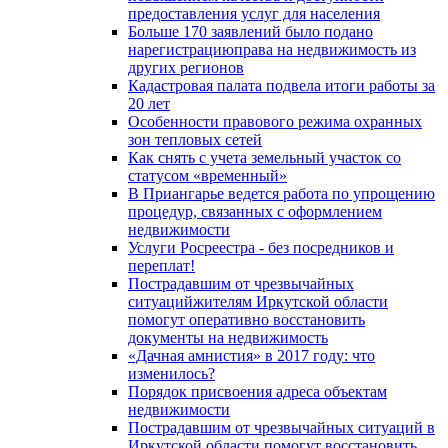
предоставления услуг для населения
Больше 170 заявлений было подано
нарегистрациюправа на недвижимость из
других регионов
Кадастровая палата подвела итоги работы за
20 лет
Особенности правового режима охранных
зон тепловых сетей
Как снять с учета земельный участок со
статусом «временный»
В Приангарье ведется работа по упрощению
процедур, связанных с оформлением
недвижимости
Услуги Росреестра - без посредников и
переплат!
Пострадавшим от чрезвычайных
ситуацийжителям Иркутской области
помогут оперативно восстановить
документы на недвижимость
«Дачная амнистия» в 2017 году: что
изменилось?
Порядок присвоения адреса объектам
недвижимости
Пострадавшим от чрезвычайных ситуаций в
Иркутской области помогут восстановить