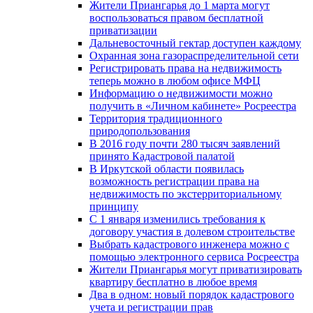
Жители Приангарья до 1 марта могут
воспользоваться правом бесплатной
приватизации
Дальневосточный гектар доступен каждому
Охранная зона газораспределительной сети
Регистрировать права на недвижимость
теперь можно в любом офисе МФЦ
Информацию о недвижимости можно
получить в «Личном кабинете» Росреестра
Территория традиционного
природопользования
В 2016 году почти 280 тысяч заявлений
принято Кадастровой палатой
В Иркутской области появилась
возможность регистрации права на
недвижимость по экстерриториальному
принципу
C 1 января изменились требования к
договору участия в долевом строительстве
Выбрать кадастрового инженера можно с
помощью электронного сервиса Росреестра
Жители Приангарья могут приватизировать
квартиру бесплатно в любое время
Два в одном: новый порядок кадастрового
учета и регистрации прав