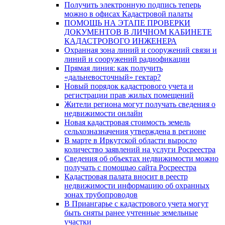
Получить электронную подпись теперь
можно в офисах Кадастровой палаты
ПОМОЩЬ НА ЭТАПЕ ПРОВЕРКИ
ДОКУМЕНТОВ В ЛИЧНОМ КАБИНЕТЕ
КАДАСТРОВОГО ИНЖЕНЕРА
Охранная зона линий и сооружений связи и
линий и сооружений радиофикации
Прямая линия: как получить
«дальневосточный» гектар?
Новый порядок кадастрового учета и
регистрации прав жилых помещений
Жители региона могут получать сведения о
недвижимости онлайн
Новая кадастровая стоимость земель
сельхозназначения утверждена в регионе
В марте в Иркутской области выросло
количество заявлений на услуги Росреестра
Сведения об объектах недвижимости можно
получать с помощью сайта Росреестра
Кадастровая палата вносит в реестр
недвижимости информацию об охранных
зонах трубопроводов
В Приангарье с кадастрового учета могут
быть сняты ранее учтенные земельные
участки