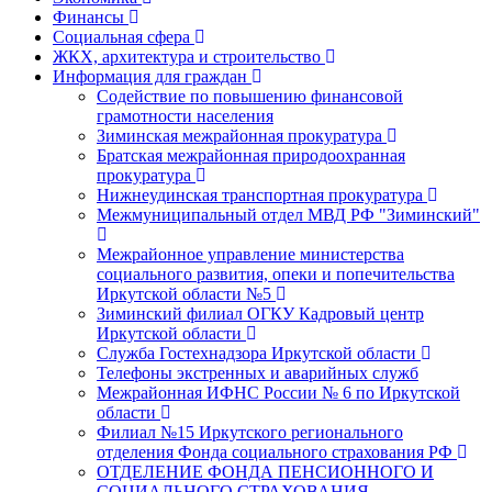
Финансы
Социальная сфера
ЖКХ, архитектура и строительство
Информация для граждан
Содействие по повышению финансовой
грамотности населения
Зиминская межрайонная прокуратура
Братская межрайонная природоохранная
прокуратура
Нижнеудинская транспортная прокуратура
Межмуниципальный отдел МВД РФ "Зиминский"
Межрайонное управление министерства
социального развития, опеки и попечительства
Иркутской области №5
Зиминский филиал ОГКУ Кадровый центр
Иркутской области
Служба Гостехнадзора Иркутской области
Телефоны экстренных и аварийных служб
Межрайонная ИФНС России № 6 по Иркутской
области
Филиал №15 Иркутского регионального
отделения Фонда социального страхования РФ
ОТДЕЛЕНИЕ ФОНДА ПЕНСИОННОГО И
СОЦИАЛЬНОГО СТРАХОВАНИЯ