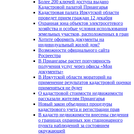
Более 200 ключей доступа выдано
Кадастровой палатой Приангарья
Кадастровая палата Иркутской области
проведет прием граждан 12 декабря
Охранная зона объектов электросетевого
хозяйства и особые условия использования
земельных участков, расположенных в гран
Хотите оформить документы на
индивидуальный жилой дом?
Возможности официального сайта
Росреестра
В Приангарье растет популярность
получения услуг через офисы «Мои
документы»
В Иркутской области мораторий на
применение результатов кадастровой оценки
применяться не будет
О кадастровой стоимости недвижимости
рассказали жителям Приангарья
Новый закон объединил процедуры
кадастрового учета и регистрации прав
В кадастр недвижимости внесены сведения
о границах охранных зон стационарного
пункта наблюдений за состоянием
окружающей