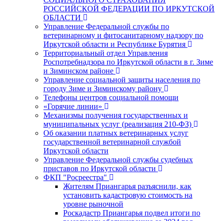
РОССИЙСКОЙ ФЕДЕРАЦИИ ПО ИРКУТСКОЙ
ОБЛАСТИ
Управление Федеральной службы по
ветеринарному и фитосанитарному надзору по
Иркутской области и Республике Бурятия
Территориальный отдел Управления
Роспотребнадзора по Иркутской области в г. Зиме
и Зиминском районе
Управление социальной защиты населения по
городу Зиме и Зиминскому району
Телефоны центров социальной помощи
«Горячие линии»
Механизмы получения государственных и
муниципальных услуг (реализация 210-ФЗ)
Об оказании платных ветеринарных услуг
государственной ветеринарной службой
Иркутской области
Управление Федеральной службы судебных
приставов по Иркутской области
ФКП "Росреестра"
Жителям Приангарья разъяснили, как
установить кадастровую стоимость на
уровне рыночной
Роскадастр Приангарья подвел итоги по