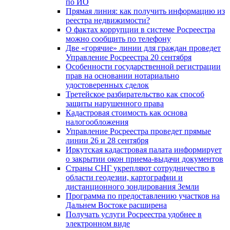
по ИО
Прямая линия: как получить информацию из
реестра недвижимости?
О фактах коррупции в системе Росреестра
можно сообщить по телефону
Две «горячие» линии для граждан проведет
Управление Росреестра 20 сентября
Особенности государственной регистрации
прав на основании нотариально
удостоверенных сделок
Третейское разбирательство как способ
защиты нарушенного права
Кадастровая стоимость как основа
налогообложения
Управление Росреестра проведет прямые
линии 26 и 28 сентября
Иркутская кадастровая палата информирует
о закрытии окон приема-выдачи документов
Страны СНГ укрепляют сотрудничество в
области геодезии, картографии и
дистанционного зондирования Земли
Программа по предоставлению участков на
Дальнем Востоке расширена
Получать услуги Росреестра удобнее в
электронном виде