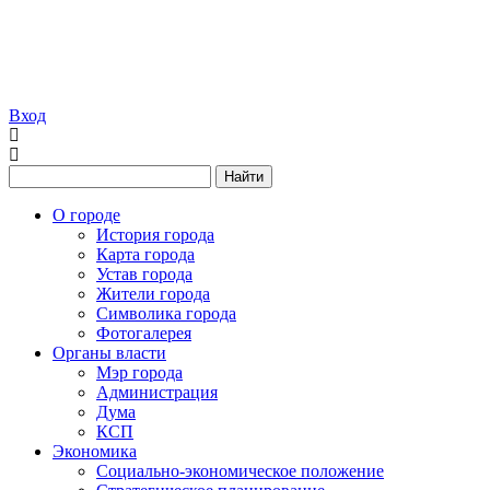
Вход
Найти
О городе
История города
Карта города
Устав города
Жители города
Символика города
Фотогалерея
Органы власти
Мэр города
Администрация
Дума
КСП
Экономика
Социально-экономическое положение