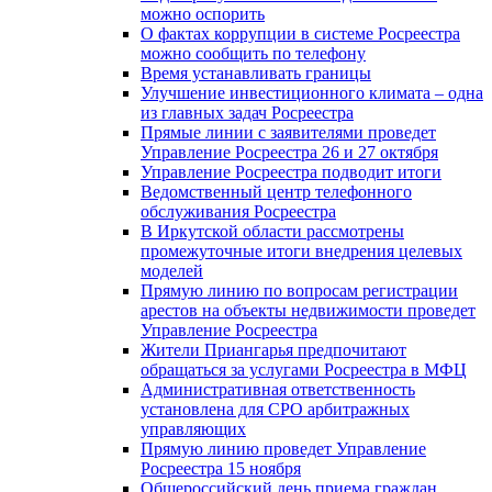
можно оспорить
О фактах коррупции в системе Росреестра
можно сообщить по телефону
Время устанавливать границы
Улучшение инвестиционного климата – одна
из главных задач Росреестра
Прямые линии с заявителями проведет
Управление Росреестра 26 и 27 октября
Управление Росреестра подводит итоги
Ведомственный центр телефонного
обслуживания Росреестра
В Иркутской области рассмотрены
промежуточные итоги внедрения целевых
моделей
Прямую линию по вопросам регистрации
арестов на объекты недвижимости проведет
Управление Росреестра
Жители Приангарья предпочитают
обращаться за услугами Росреестра в МФЦ
Административная ответственность
установлена для СРО арбитражных
управляющих
Прямую линию проведет Управление
Росреестра 15 ноября
Общероссийский день приема граждан