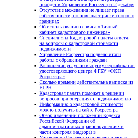
пройдет в Управлении Росреестра12 декабря
Отсутствие межевания не лишает права
собственности, но повышает риски споров о
границах
Об использовании сервиса «Личный
кабинет кадастрового инженера»
Специалисты Кадастровой палаты ответят
на вопросы о кадастровой стоимости
недвижимости
Управление Росреестра подвело итоги
работы с обращениями граждан
Расширение услуг по выпуску сертификатов
удостоверяющего центра ФГБУ «ФКП
Росреестра»
Сколько времени действительна выписка из
ЕГРН
Кадастровая палата поможет в решении
вопросов при операциях с недвижимостью
Информацию о кадастровой стоимости
можно получить на сайте Росреестра
Обзор изменений положений Кодекса
Российской Федерации об
административных правонарушениях в
части контроля (надзора) в
Управление Росреестра проведет прямую