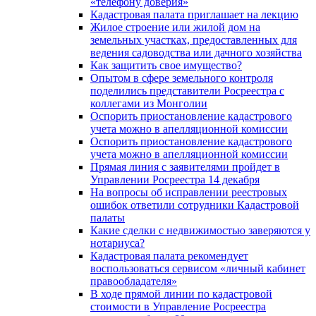
«телефону доверия»
Кадастровая палата приглашает на лекцию
Жилое строение или жилой дом на
земельных участках, предоставленных для
ведения садоводства или дачного хозяйства
Как защитить свое имущество?
Опытом в сфере земельного контроля
поделились представители Росреестра с
коллегами из Монголии
Оспорить приостановление кадастрового
учета можно в апелляционной комиссии
Оспорить приостановление кадастрового
учета можно в апелляционной комиссии
Прямая линия с заявителями пройдет в
Управлении Росреестра 14 декабря
На вопросы об исправлении реестровых
ошибок ответили сотрудники Кадастровой
палаты
Какие сделки с недвижимостью заверяются у
нотариуса?
Кадастровая палата рекомендует
воспользоваться сервисом «личный кабинет
правообладателя»
В ходе прямой линии по кадастровой
стоимости в Управление Росреестра