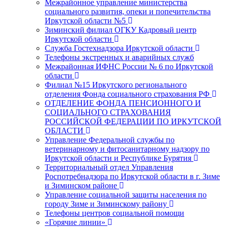
Межрайонное управление министерства
социального развития, опеки и попечительства
Иркутской области №5
Зиминский филиал ОГКУ Кадровый центр
Иркутской области
Служба Гостехнадзора Иркутской области
Телефоны экстренных и аварийных служб
Межрайонная ИФНС России № 6 по Иркутской
области
Филиал №15 Иркутского регионального
отделения Фонда социального страхования РФ
ОТДЕЛЕНИЕ ФОНДА ПЕНСИОННОГО И
СОЦИАЛЬНОГО СТРАХОВАНИЯ
РОССИЙСКОЙ ФЕДЕРАЦИИ ПО ИРКУТСКОЙ
ОБЛАСТИ
Управление Федеральной службы по
ветеринарному и фитосанитарному надзору по
Иркутской области и Республике Бурятия
Территориальный отдел Управления
Роспотребнадзора по Иркутской области в г. Зиме
и Зиминском районе
Управление социальной защиты населения по
городу Зиме и Зиминскому району
Телефоны центров социальной помощи
«Горячие линии»