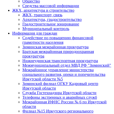
Общество
Средства массовой информации
ЖКХ, архитектура и строительство
ЖКХ, транспорт, связь
Архитектура, градостроительство
Градостроительное зонирование
Муниципальный контроль
Информация для граждан
Содействие по повышению финансовой
грамотности населения
Зиминская межрайонная прокуратура
Братская межрайонная природоохранная
прокуратура
Нижнеудинская транспортная прокуратура
Межмуниципальный отдел МВД РФ "Зиминский"
Межрайонное управление министерства
социального развития, опеки и попечительства
Иркутской области №5
Зиминский филиал ОГКУ Кадровый центр
Иркутской области
Служба Гостехнадзора Иркутской области
Телефоны экстренных и аварийных служб
Межрайонная ИФНС России № 6 по Иркутской
области
Филиал №15 Иркутского регионального