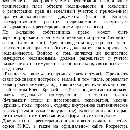
заявление о кадастровом учете и регистрации прав, а также
технический план объекта недвижимости и заявление
о регистрации прав на земельный участок с приложением
правоустанавливающего документа (если в Едином
государственном реестре недвижимости отсутствует
информация о зарегистрированном праве на него).
По желанию собственника право может быть
зарегистрировано и на хозяйственные постройки (теплицы,
сараи, бани и т.п.). Для проведения кадастрового учета
и регистрации прав эти объекты должны отвечать признакам
недвижимости. Вопрос о том, является ли конкретное
имущество недвижимым, должен разрешаться с учетом
назначения этого имущества и обстоятельств, связанных с его
созданием.
«Главное условие – это прочная связь с землей. Прочность
связи основания построек с землей, в том числе, определяет
кадастровый инженер, подготавливающий технический план,
– объяснила Елена Брензей. – Объект недвижимости должен
иметь отдельные конструктивные элементы здания
(фундамент, стены и перегородки, перекрытия, кровли
(крыши), полы, проемы, отделку, внутреннее сантехническое
и электротехническое оборудование). Если теплица или сарай
не отвечают этим требованиям, оформлять их не нужно».
Документы на регистрацию прав можно подать в любом
офисе МФЦ, а также на официальном сайте Росреестра