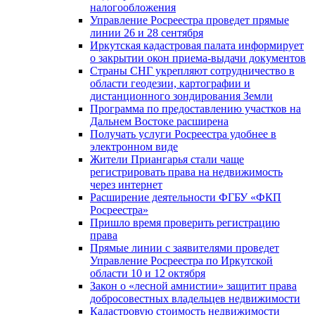
налогообложения
Управление Росреестра проведет прямые
линии 26 и 28 сентября
Иркутская кадастровая палата информирует
о закрытии окон приема-выдачи документов
Страны СНГ укрепляют сотрудничество в
области геодезии, картографии и
дистанционного зондирования Земли
Программа по предоставлению участков на
Дальнем Востоке расширена
Получать услуги Росреестра удобнее в
электронном виде
Жители Приангарья стали чаще
регистрировать права на недвижимость
через интернет
Расширение деятельности ФГБУ «ФКП
Росреестра»
Пришло время проверить регистрацию
права
Прямые линии с заявителями проведет
Управление Росреестра по Иркутской
области 10 и 12 октября
Закон о «лесной амнистии» защитит права
добросовестных владельцев недвижимости
Кадастровую стоимость недвижимости