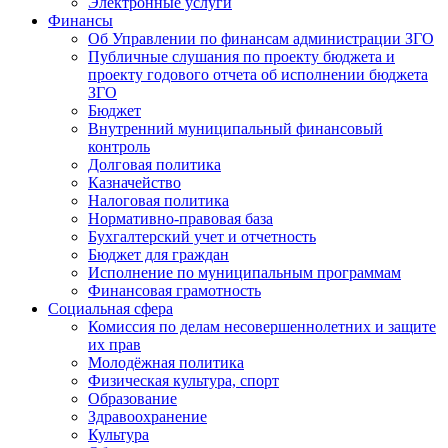
Электронные услуги
Финансы
Об Управлении по финансам администрации ЗГО
Публичные слушания по проекту бюджета и
проекту годового отчета об исполнении бюджета
ЗГО
Бюджет
Внутренний муниципальный финансовый
контроль
Долговая политика
Казначейство
Налоговая политика
Нормативно-правовая база
Бухгалтерский учет и отчетность
Бюджет для граждан
Исполнение по муниципальным программам
Финансовая грамотность
Социальная сфера
Комиссия по делам несовершеннолетних и защите
их прав
Молодёжная политика
Физическая культура, спорт
Образование
Здравоохранение
Культура