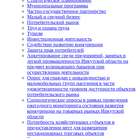
Стратегическое планирование
Муниципальные программы
Частно-государственное партнерство
Малый и средний бизнес
Потребительский рынок
Труд и охрана труда
Туризм
Инвестиционная деятельность
Содействие развитию конкуренции
Защита прав потребителей
Анкетирование среди предприятий, занятых в
легкой промышленности Иркутской области на
предмет возникающих барьеров при
осуществлении деятельности
Опрос для граждан с инвалидностью и
маломобильных групп населения в части
удовлетворенности уровнем доступности объектов
потребительского рынка
Социологические опросы в рамках проведения
ежегодного мониторинга состояния развития
конкуренции на товарных рынках Иркутской
области
Потребность хозяйствующих субъектов в
предоставлении мест для размещения
нестационарных торговых объектов