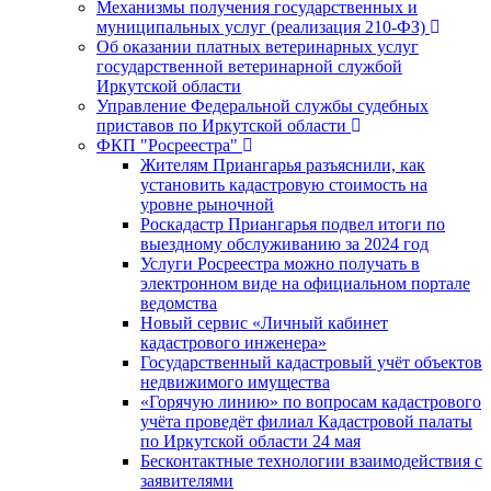
Механизмы получения государственных и
муниципальных услуг (реализация 210-ФЗ)
Об оказании платных ветеринарных услуг
государственной ветеринарной службой
Иркутской области
Управление Федеральной службы судебных
приставов по Иркутской области
ФКП "Росреестра"
Жителям Приангарья разъяснили, как
установить кадастровую стоимость на
уровне рыночной
Роскадастр Приангарья подвел итоги по
выездному обслуживанию за 2024 год
Услуги Росреестра можно получать в
электронном виде на официальном портале
ведомства
Новый сервис «Личный кабинет
кадастрового инженера»
Государственный кадастровый учёт объектов
недвижимого имущества
«Горячую линию» по вопросам кадастрового
учёта проведёт филиал Кадастровой палаты
по Иркутской области 24 мая
Бесконтактные технологии взаимодействия с
заявителями