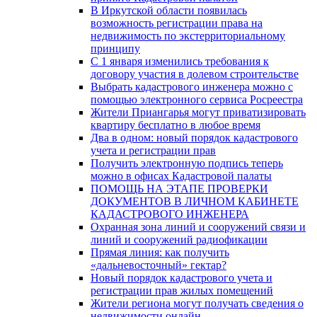
В Иркутской области появилась
возможность регистрации права на
недвижимость по экстерриториальному
принципу
C 1 января изменились требования к
договору участия в долевом строительстве
Выбрать кадастрового инженера можно с
помощью электронного сервиса Росреестра
Жители Приангарья могут приватизировать
квартиру бесплатно в любое время
Два в одном: новый порядок кадастрового
учета и регистрации прав
Получить электронную подпись теперь
можно в офисах Кадастровой палаты
ПОМОЩЬ НА ЭТАПЕ ПРОВЕРКИ
ДОКУМЕНТОВ В ЛИЧНОМ КАБИНЕТЕ
КАДАСТРОВОГО ИНЖЕНЕРА
Охранная зона линий и сооружений связи и
линий и сооружений радиофикации
Прямая линия: как получить
«дальневосточный» гектар?
Новый порядок кадастрового учета и
регистрации прав жилых помещений
Жители региона могут получать сведения о
недвижимости онлайн