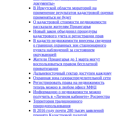
документы»
В Иркутской области мораторий на
применение результатов кадастровой оценки
применяться не будет
О кадастровой стоимости недвижимости
рассказали жителям Приангарья
Новый закон объединил процедуры
кадастрового учета и регистрации прав
В кадастр недвижимости внесены сведения
о границах охранных зон стационарного
пункта наблюдений за состоянием
окружающей
Жители Приангарья до 1 марта могут
воспользоваться правом бесплатной
приватизации
Дальневосточный гектар доступен каждому
Охранная зона газораспределительной сети
Регистрировать права на недвижимость
теперь можно в любом офисе МФЦ
Информацию о недвижимости можно
получить в «Личном кабинете» Росреестра
Территория традиционного
природопользования
В 2016 году почти 280 тысяч заявлений
принято Кадастровой палатой