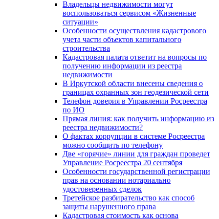
Владельцы недвижимости могут
воспользоваться сервисом «Жизненные
ситуации»
Особенности осуществления кадастрового
учета части объектов капитального
строительства
Кадастровая палата ответит на вопросы по
получению информации из реестра
недвижимости
В Иркутской области внесены сведения о
границах охранных зон геодезической сети
Телефон доверия в Управлении Росреестра
по ИО
Прямая линия: как получить информацию из
реестра недвижимости?
О фактах коррупции в системе Росреестра
можно сообщить по телефону
Две «горячие» линии для граждан проведет
Управление Росреестра 20 сентября
Особенности государственной регистрации
прав на основании нотариально
удостоверенных сделок
Третейское разбирательство как способ
защиты нарушенного права
Кадастровая стоимость как основа