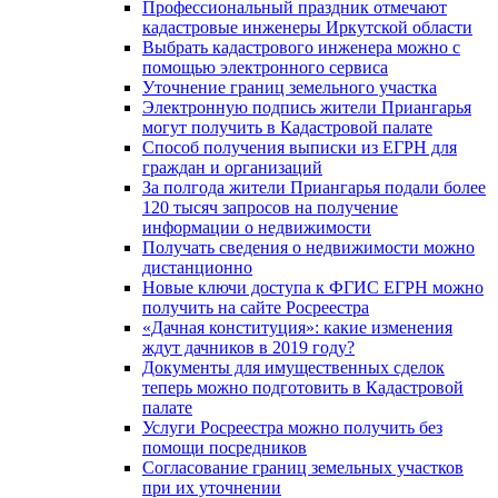
Профессиональный праздник отмечают
кадастровые инженеры Иркутской области
Выбрать кадастрового инженера можно с
помощью электронного сервиса
Уточнение границ земельного участка
Электронную подпись жители Приангарья
могут получить в Кадастровой палате
Способ получения выписки из ЕГРН для
граждан и организаций
За полгода жители Приангарья подали более
120 тысяч запросов на получение
информации о недвижимости
Получать сведения о недвижимости можно
дистанционно
Новые ключи доступа к ФГИС ЕГРН можно
получить на сайте Росреестра
«Дачная конституция»: какие изменения
ждут дачников в 2019 году?
Документы для имущественных сделок
теперь можно подготовить в Кадастровой
палате
Услуги Росреестра можно получить без
помощи посредников
Согласование границ земельных участков
при их уточнении