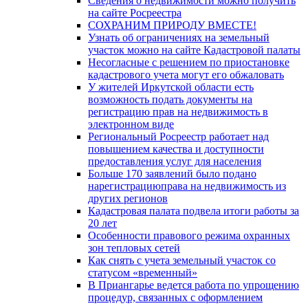
Сведения о недвижимости можно получить
на сайте Росреестра
СОХРАНИМ ПРИРОДУ ВМЕСТЕ!
Узнать об ограничениях на земельный
участок можно на сайте Кадастровой палаты
Несогласные с решением по приостановке
кадастрового учета могут его обжаловать
У жителей Иркутской области есть
возможность подать документы на
регистрацию прав на недвижимость в
электронном виде
Региональный Росреестр работает над
повышением качества и доступности
предоставления услуг для населения
Больше 170 заявлений было подано
нарегистрациюправа на недвижимость из
других регионов
Кадастровая палата подвела итоги работы за
20 лет
Особенности правового режима охранных
зон тепловых сетей
Как снять с учета земельный участок со
статусом «временный»
В Приангарье ведется работа по упрощению
процедур, связанных с оформлением