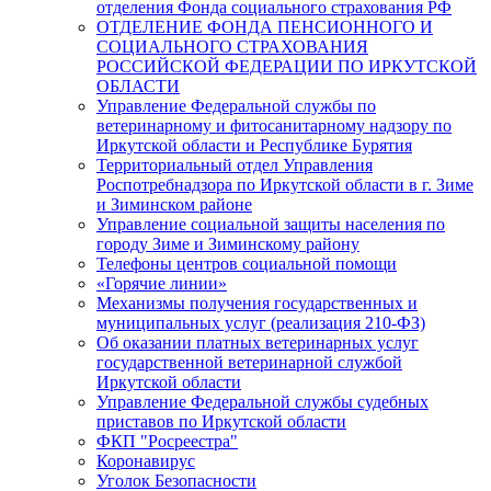
отделения Фонда социального страхования РФ
ОТДЕЛЕНИЕ ФОНДА ПЕНСИОННОГО И
СОЦИАЛЬНОГО СТРАХОВАНИЯ
РОССИЙСКОЙ ФЕДЕРАЦИИ ПО ИРКУТСКОЙ
ОБЛАСТИ
Управление Федеральной службы по
ветеринарному и фитосанитарному надзору по
Иркутской области и Республике Бурятия
Территориальный отдел Управления
Роспотребнадзора по Иркутской области в г. Зиме
и Зиминском районе
Управление социальной защиты населения по
городу Зиме и Зиминскому району
Телефоны центров социальной помощи
«Горячие линии»
Механизмы получения государственных и
муниципальных услуг (реализация 210-ФЗ)
Об оказании платных ветеринарных услуг
государственной ветеринарной службой
Иркутской области
Управление Федеральной службы судебных
приставов по Иркутской области
ФКП "Росреестра"
Коронавирус
Уголок Безопасности