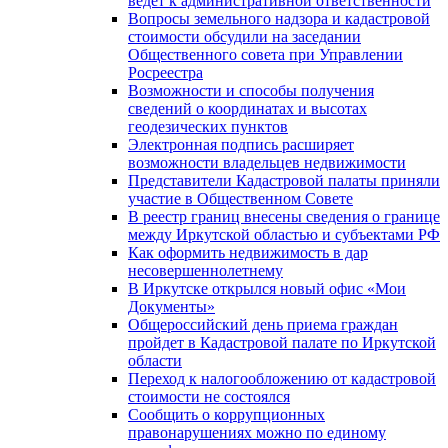
ведет к административной ответственности
Вопросы земельного надзора и кадастровой
стоимости обсудили на заседании
Общественного совета при Управлении
Росреестра
Возможности и способы получения
сведений о координатах и высотах
геодезических пунктов
Электронная подпись расширяет
возможности владельцев недвижимости
Представители Кадастровой палаты приняли
участие в Общественном Совете
В реестр границ внесены сведения о границе
между Иркутской областью и субъектами РФ
Как оформить недвижимость в дар
несовершеннолетнему
В Иркутске открылся новый офис «Мои
Документы»
Общероссийский день приема граждан
пройдет в Кадастровой палате по Иркутской
области
Переход к налогообложению от кадастровой
стоимости не состоялся
Сообщить о коррупционных
правонарушениях можно по единому