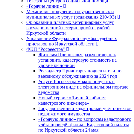
Телефоны центров социальной помощи
«Горячие линии»
Механизмы получения государственных и
муниципальных услуг (реализация 210-ФЗ)
Об оказании платных ветеринарных услуг
государственной ветеринарной службой
Иркутской области
Управление Федеральной службы судебных
приставов по Иркутской области
ФКП "Росреестра"
Жителям Приангарья разъяснили, как
установить кадастровую стоимость на
уровне рыночной
Роскадастр Приангарья подвел итоги по
выездному обслуживанию за 2024 год
Услуги Росреестра можно получать в
электронном виде на официальном портале
ведомства
Новый сервис «Личный кабинет
кадастрового инженера»
Государственный кадастровый учёт объектов
недвижимого имущества
«Горячую линию» по вопросам кадастрового
учёта проведёт филиал Кадастровой палаты
по Иркутской области 24 мая