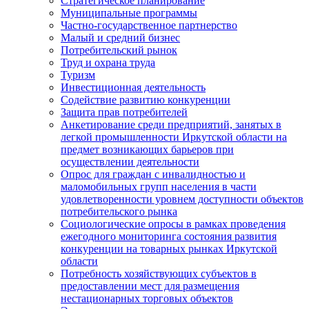
Стратегическое планирование
Муниципальные программы
Частно-государственное партнерство
Малый и средний бизнес
Потребительский рынок
Труд и охрана труда
Туризм
Инвестиционная деятельность
Содействие развитию конкуренции
Защита прав потребителей
Анкетирование среди предприятий, занятых в
легкой промышленности Иркутской области на
предмет возникающих барьеров при
осуществлении деятельности
Опрос для граждан с инвалидностью и
маломобильных групп населения в части
удовлетворенности уровнем доступности объектов
потребительского рынка
Социологические опросы в рамках проведения
ежегодного мониторинга состояния развития
конкуренции на товарных рынках Иркутской
области
Потребность хозяйствующих субъектов в
предоставлении мест для размещения
нестационарных торговых объектов