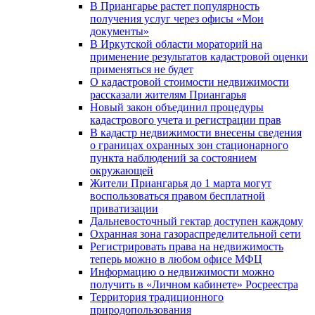
В Приангарье растет популярность
получения услуг через офисы «Мои
документы»
В Иркутской области мораторий на
применение результатов кадастровой оценки
применяться не будет
О кадастровой стоимости недвижимости
рассказали жителям Приангарья
Новый закон объединил процедуры
кадастрового учета и регистрации прав
В кадастр недвижимости внесены сведения
о границах охранных зон стационарного
пункта наблюдений за состоянием
окружающей
Жители Приангарья до 1 марта могут
воспользоваться правом бесплатной
приватизации
Дальневосточный гектар доступен каждому
Охранная зона газораспределительной сети
Регистрировать права на недвижимость
теперь можно в любом офисе МФЦ
Информацию о недвижимости можно
получить в «Личном кабинете» Росреестра
Территория традиционного
природопользования