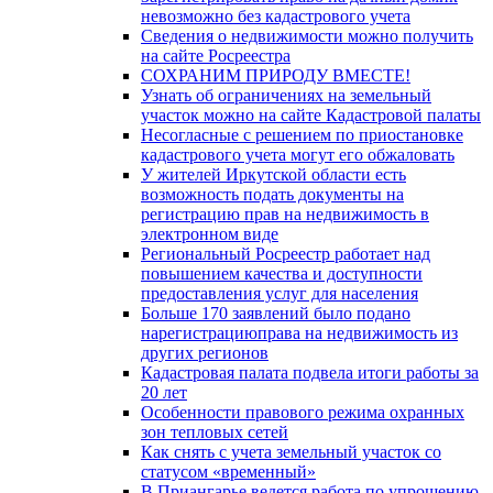
невозможно без кадастрового учета
Сведения о недвижимости можно получить
на сайте Росреестра
СОХРАНИМ ПРИРОДУ ВМЕСТЕ!
Узнать об ограничениях на земельный
участок можно на сайте Кадастровой палаты
Несогласные с решением по приостановке
кадастрового учета могут его обжаловать
У жителей Иркутской области есть
возможность подать документы на
регистрацию прав на недвижимость в
электронном виде
Региональный Росреестр работает над
повышением качества и доступности
предоставления услуг для населения
Больше 170 заявлений было подано
нарегистрациюправа на недвижимость из
других регионов
Кадастровая палата подвела итоги работы за
20 лет
Особенности правового режима охранных
зон тепловых сетей
Как снять с учета земельный участок со
статусом «временный»
В Приангарье ведется работа по упрощению