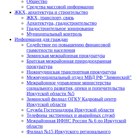
Общество
Средства массовой информации
ЖКХ, архитектура и строительство
ЖКХ, транспорт, связь
Архитектура, градостроительство
Градостроительное зонирование
Муниципальный контроль
Информация для граждан
Содействие по повышению финансовой
грамотности населения
Зиминская межрайонная прокуратура
Братская межрайонная природоохранная
прокуратура
Нижнеудинская транспортная прокуратура
Межмуниципальный отдел МВД РФ "Зиминский"
Межрайонное управление министерства
социального развития, опеки и попечительства
Иркутской области №5
Зиминский филиал ОГКУ Кадровый центр
Иркутской области
Служба Гостехнадзора Иркутской области
Телефоны экстренных и аварийных служб
Межрайонная ИФНС России № 6 по Иркутской
области
Филиал №15 Иркутского регионального