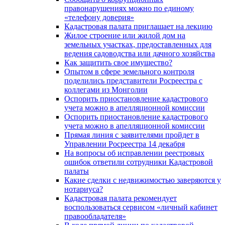
правонарушениях можно по единому
«телефону доверия»
Кадастровая палата приглашает на лекцию
Жилое строение или жилой дом на
земельных участках, предоставленных для
ведения садоводства или дачного хозяйства
Как защитить свое имущество?
Опытом в сфере земельного контроля
поделились представители Росреестра с
коллегами из Монголии
Оспорить приостановление кадастрового
учета можно в апелляционной комиссии
Оспорить приостановление кадастрового
учета можно в апелляционной комиссии
Прямая линия с заявителями пройдет в
Управлении Росреестра 14 декабря
На вопросы об исправлении реестровых
ошибок ответили сотрудники Кадастровой
палаты
Какие сделки с недвижимостью заверяются у
нотариуса?
Кадастровая палата рекомендует
воспользоваться сервисом «личный кабинет
правообладателя»