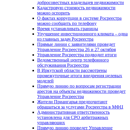
добросовестных владельцев недвижимости
Кадастровую стоимость недвижимости
можно оспорить
О фактах коррупции в системе Росреестра
можно сообщить по телефону
Время устанавливать границы
Улучшение инвестиционного климата – одна
из главных задач Росреестра
Прямые линии с заявителями проведет
Управление Росреестра 26 и 27 октября
Управление Росреестра подводит итоги
Ведомственный центр телефонного
обслуживания Росреестра
В Иркутской области рассмотрены
промежуточные итоги внедрения целевых
моделей
Прямую линию по вопросам регистрации
арестов на объекты недвижимости проведет
Управление Росреестра
Жители Приангарья предпочитают
обращаться за услугами Росреестра в МФЦ
Административная ответственность
установлена для СРО арбитражных
управляющих
Прямую линию проведет Управление