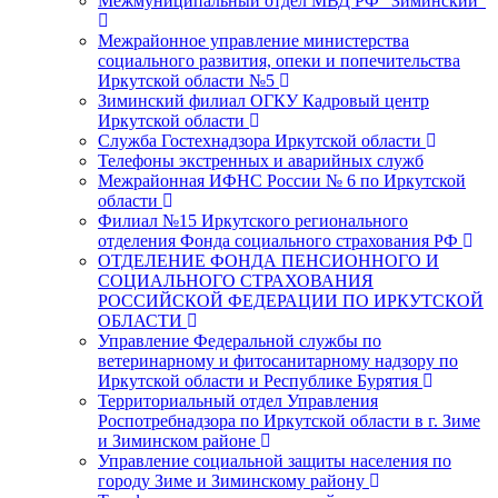
Межмуниципальный отдел МВД РФ "Зиминский"
Межрайонное управление министерства
социального развития, опеки и попечительства
Иркутской области №5
Зиминский филиал ОГКУ Кадровый центр
Иркутской области
Служба Гостехнадзора Иркутской области
Телефоны экстренных и аварийных служб
Межрайонная ИФНС России № 6 по Иркутской
области
Филиал №15 Иркутского регионального
отделения Фонда социального страхования РФ
ОТДЕЛЕНИЕ ФОНДА ПЕНСИОННОГО И
СОЦИАЛЬНОГО СТРАХОВАНИЯ
РОССИЙСКОЙ ФЕДЕРАЦИИ ПО ИРКУТСКОЙ
ОБЛАСТИ
Управление Федеральной службы по
ветеринарному и фитосанитарному надзору по
Иркутской области и Республике Бурятия
Территориальный отдел Управления
Роспотребнадзора по Иркутской области в г. Зиме
и Зиминском районе
Управление социальной защиты населения по
городу Зиме и Зиминскому району