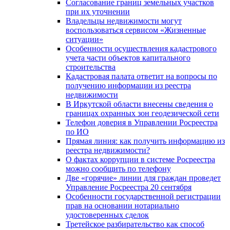
Согласование границ земельных участков
при их уточнении
Владельцы недвижимости могут
воспользоваться сервисом «Жизненные
ситуации»
Особенности осуществления кадастрового
учета части объектов капитального
строительства
Кадастровая палата ответит на вопросы по
получению информации из реестра
недвижимости
В Иркутской области внесены сведения о
границах охранных зон геодезической сети
Телефон доверия в Управлении Росреестра
по ИО
Прямая линия: как получить информацию из
реестра недвижимости?
О фактах коррупции в системе Росреестра
можно сообщить по телефону
Две «горячие» линии для граждан проведет
Управление Росреестра 20 сентября
Особенности государственной регистрации
прав на основании нотариально
удостоверенных сделок
Третейское разбирательство как способ