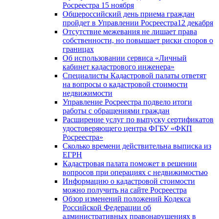
Росреестра 15 ноября
Общероссийский день приема граждан
пройдет в Управлении Росреестра12 декабря
Отсутствие межевания не лишает права
собственности, но повышает риски споров о
границах
Об использовании сервиса «Личный
кабинет кадастрового инженера»
Специалисты Кадастровой палаты ответят
на вопросы о кадастровой стоимости
недвижимости
Управление Росреестра подвело итоги
работы с обращениями граждан
Расширение услуг по выпуску сертификатов
удостоверяющего центра ФГБУ «ФКП
Росреестра»
Сколько времени действительна выписка из
ЕГРН
Кадастровая палата поможет в решении
вопросов при операциях с недвижимостью
Информацию о кадастровой стоимости
можно получить на сайте Росреестра
Обзор изменений положений Кодекса
Российской Федерации об
административных правонарушениях в