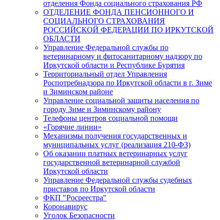
отделения Фонда социального страхования РФ
ОТДЕЛЕНИЕ ФОНДА ПЕНСИОННОГО И
СОЦИАЛЬНОГО СТРАХОВАНИЯ
РОССИЙСКОЙ ФЕДЕРАЦИИ ПО ИРКУТСКОЙ
ОБЛАСТИ
Управление Федеральной службы по
ветеринарному и фитосанитарному надзору по
Иркутской области и Республике Бурятия
Территориальный отдел Управления
Роспотребнадзора по Иркутской области в г. Зиме
и Зиминском районе
Управление социальной защиты населения по
городу Зиме и Зиминскому району
Телефоны центров социальной помощи
«Горячие линии»
Механизмы получения государственных и
муниципальных услуг (реализация 210-ФЗ)
Об оказании платных ветеринарных услуг
государственной ветеринарной службой
Иркутской области
Управление Федеральной службы судебных
приставов по Иркутской области
ФКП "Росреестра"
Коронавирус
Уголок Безопасности