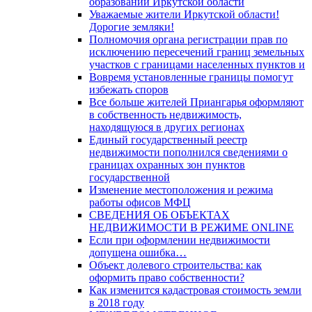
образований Иркутской области
Уважаемые жители Иркутской области!
Дорогие земляки!
Полномочия органа регистрации прав по
исключению пересечений границ земельных
участков с границами населенных пунктов и
Вовремя установленные границы помогут
избежать споров
Все больше жителей Приангарья оформляют
в собственность недвижимость,
находящуюся в других регионах
Единый государственный реестр
недвижимости пополнился сведениями о
границах охранных зон пунктов
государственной
Изменение местоположения и режима
работы офисов МФЦ
СВЕДЕНИЯ ОБ ОБЪЕКТАХ
НЕДВИЖИМОСТИ В РЕЖИМЕ ONLINE
Если при оформлении недвижимости
допущена ошибка…
Объект долевого строительства: как
оформить право собственности?
Как изменится кадастровая стоимость земли
в 2018 году