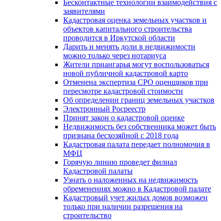
Бесконтактные технологии взаимодействия с
заявителями
Кадастровая оценка земельных участков и
объектов капитального строительства
проводится в Иркутской области
Дарить и менять доли в недвижимости
можно только через нотариуса
Жители приангарья могут воспользоваться
новой публичной кадастровой карто
Отменена экспертиза СРО оценщиков при
пересмотре кадастровой стоимости
Об определении границ земельных участков
Электронный Росреестр
Принят закон о кадастровой оценке
Недвижимость без собственника может быть
признана бесхозяйной с 2018 года
Кадастровая палата передает полномочия в
МФЦ
Горячую линию проведет филиал
Кадастровой палаты
Узнать о наложенных на недвижимость
обременениях можно в Кадастровой палате
Кадастровый учет жилых домов возможен
только при наличии разрешения на
строительство