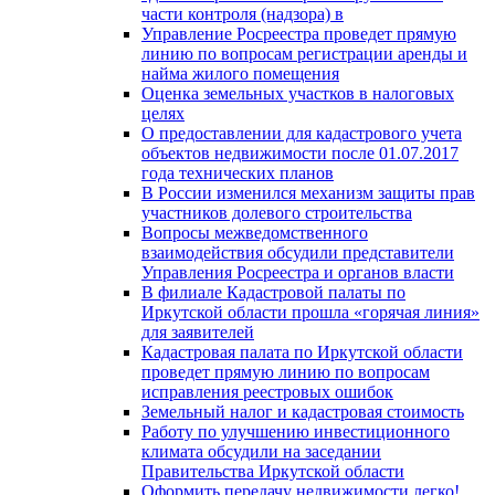
части контроля (надзора) в
Управление Росреестра проведет прямую
линию по вопросам регистрации аренды и
найма жилого помещения
Оценка земельных участков в налоговых
целях
О предоставлении для кадастрового учета
объектов недвижимости после 01.07.2017
года технических планов
В России изменился механизм защиты прав
участников долевого строительства
Вопросы межведомственного
взаимодействия обсудили представители
Управления Росреестра и органов власти
В филиале Кадастровой палаты по
Иркутской области прошла «горячая линия»
для заявителей
Кадастровая палата по Иркутской области
проведет прямую линию по вопросам
исправления реестровых ошибок
Земельный налог и кадастровая стоимость
Работу по улучшению инвестиционного
климата обсудили на заседании
Правительства Иркутской области
Оформить передачу недвижимости легко!