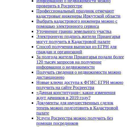
Информацию о недвижимости можно
проверить в Росреестре
Профессиональный праздник отмечают
кадастровые инженеры Иркутской области
Выбрать кадастрового инженера можно с
помощью электронного сервиса
Уточнение границ земельного участка
Электронную подпись жители Приангарья
могут получить в Кадастровой палате
Способ получения выписки из ЕГРН для
граждан и организаций
За полгода жители Приангарья подали более
120 тысяч запросов на получение
информации о недвижимости
Получать сведения о недвижимости можно
дистанционно
Новые ключи доступа к ФГИС ЕГРН можно
получить на сайте Росреестра
«Дачная конституция»: какие изменения
ждут дачников в 2019 году?
Документы для имущественных сделок
теперь можно подготовить в Кадастровой
палате
Услуги Росреестра можно получить без
помощи посредников