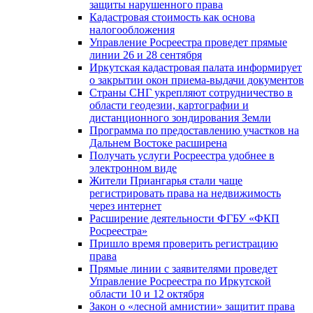
защиты нарушенного права
Кадастровая стоимость как основа
налогообложения
Управление Росреестра проведет прямые
линии 26 и 28 сентября
Иркутская кадастровая палата информирует
о закрытии окон приема-выдачи документов
Страны СНГ укрепляют сотрудничество в
области геодезии, картографии и
дистанционного зондирования Земли
Программа по предоставлению участков на
Дальнем Востоке расширена
Получать услуги Росреестра удобнее в
электронном виде
Жители Приангарья стали чаще
регистрировать права на недвижимость
через интернет
Расширение деятельности ФГБУ «ФКП
Росреестра»
Пришло время проверить регистрацию
права
Прямые линии с заявителями проведет
Управление Росреестра по Иркутской
области 10 и 12 октября
Закон о «лесной амнистии» защитит права