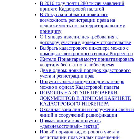
В 2016 году почти 280 тысяч заявлений
принято Кадастровой палатой
В Иркутской области появилась
возможность регистрации права на
недвижимость по экстерриториальному
принципу
C 1 января изменились требования к
договору участия в долевом строительстве
Выбрать кадастрового инженера можно с
помощью электронного сервиса Росреестра
Жители Приангарья могут приватизировать
квартиру бесплатно в любое время
Два в одном: новый порядок кадастрового
учета и регистрации прав
Получить электронную подпись теперь
можно в офисах Кадастровой палаты
ПОМОЩЬ НА ЭТАПЕ ПРОВЕРКИ
ДОКУМЕНТОВ В ЛИЧНОМ КАБИНЕТЕ
КАДАСТРОВОГО ИНЖЕНЕРА
Охранная зона линий и сооружений связи и
линий и сооружений радиофикации
Прямая линия: как получить
«дальневосточный» гектар?
Новый порядок кадастрового учета и
регистрации прав жилых помещений