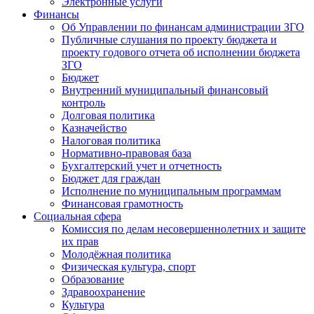
Электронные услуги
Финансы
Об Управлении по финансам администрации ЗГО
Публичные слушания по проекту бюджета и
проекту годового отчета об исполнении бюджета
ЗГО
Бюджет
Внутренний муниципальный финансовый
контроль
Долговая политика
Казначейство
Налоговая политика
Нормативно-правовая база
Бухгалтерский учет и отчетность
Бюджет для граждан
Исполнение по муниципальным программам
Финансовая грамотность
Социальная сфера
Комиссия по делам несовершеннолетних и защите
их прав
Молодёжная политика
Физическая культура, спорт
Образование
Здравоохранение
Культура