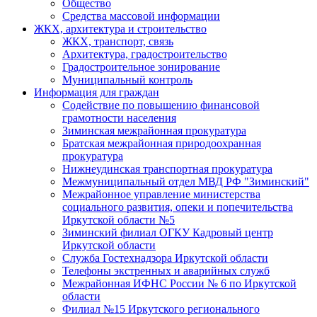
Общество
Средства массовой информации
ЖКХ, архитектура и строительство
ЖКХ, транспорт, связь
Архитектура, градостроительство
Градостроительное зонирование
Муниципальный контроль
Информация для граждан
Содействие по повышению финансовой
грамотности населения
Зиминская межрайонная прокуратура
Братская межрайонная природоохранная
прокуратура
Нижнеудинская транспортная прокуратура
Межмуниципальный отдел МВД РФ "Зиминский"
Межрайонное управление министерства
социального развития, опеки и попечительства
Иркутской области №5
Зиминский филиал ОГКУ Кадровый центр
Иркутской области
Служба Гостехнадзора Иркутской области
Телефоны экстренных и аварийных служб
Межрайонная ИФНС России № 6 по Иркутской
области
Филиал №15 Иркутского регионального