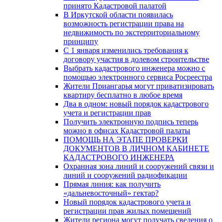
принято Кадастровой палатой
В Иркутской области появилась
возможность регистрации права на
недвижимость по экстерриториальному
принципу
C 1 января изменились требования к
договору участия в долевом строительстве
Выбрать кадастрового инженера можно с
помощью электронного сервиса Росреестра
Жители Приангарья могут приватизировать
квартиру бесплатно в любое время
Два в одном: новый порядок кадастрового
учета и регистрации прав
Получить электронную подпись теперь
можно в офисах Кадастровой палаты
ПОМОЩЬ НА ЭТАПЕ ПРОВЕРКИ
ДОКУМЕНТОВ В ЛИЧНОМ КАБИНЕТЕ
КАДАСТРОВОГО ИНЖЕНЕРА
Охранная зона линий и сооружений связи и
линий и сооружений радиофикации
Прямая линия: как получить
«дальневосточный» гектар?
Новый порядок кадастрового учета и
регистрации прав жилых помещений
Жители региона могут получать сведения о