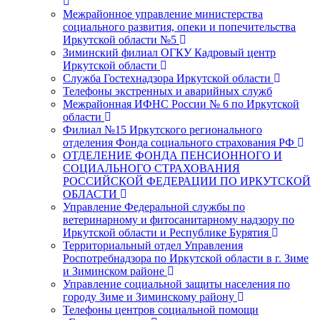
Межрайонное управление министерства
социального развития, опеки и попечительства
Иркутской области №5
Зиминский филиал ОГКУ Кадровый центр
Иркутской области
Служба Гостехнадзора Иркутской области
Телефоны экстренных и аварийных служб
Межрайонная ИФНС России № 6 по Иркутской
области
Филиал №15 Иркутского регионального
отделения Фонда социального страхования РФ
ОТДЕЛЕНИЕ ФОНДА ПЕНСИОННОГО И
СОЦИАЛЬНОГО СТРАХОВАНИЯ
РОССИЙСКОЙ ФЕДЕРАЦИИ ПО ИРКУТСКОЙ
ОБЛАСТИ
Управление Федеральной службы по
ветеринарному и фитосанитарному надзору по
Иркутской области и Республике Бурятия
Территориальный отдел Управления
Роспотребнадзора по Иркутской области в г. Зиме
и Зиминском районе
Управление социальной защиты населения по
городу Зиме и Зиминскому району
Телефоны центров социальной помощи