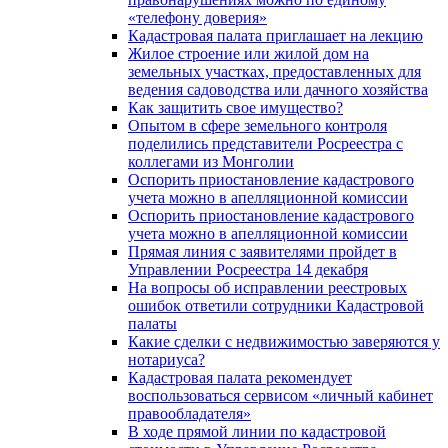
«телефону доверия»
Кадастровая палата приглашает на лекцию
Жилое строение или жилой дом на
земельных участках, предоставленных для
ведения садоводства или дачного хозяйства
Как защитить свое имущество?
Опытом в сфере земельного контроля
поделились представители Росреестра с
коллегами из Монголии
Оспорить приостановление кадастрового
учета можно в апелляционной комиссии
Оспорить приостановление кадастрового
учета можно в апелляционной комиссии
Прямая линия с заявителями пройдет в
Управлении Росреестра 14 декабря
На вопросы об исправлении реестровых
ошибок ответили сотрудники Кадастровой
палаты
Какие сделки с недвижимостью заверяются у
нотариуса?
Кадастровая палата рекомендует
воспользоваться сервисом «личный кабинет
правообладателя»
В ходе прямой линии по кадастровой