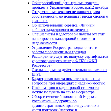
Общероссийский день приема граждан
пройдет в Управлении Росреестра12 декабря
Отсутствие межевания не лишает права
собственности, но повышает риски споров о
границах
Об использовании сервиса «Личный
кабинет кадастрового инженера»
Специалисты Кадастровой палаты ответят
на вопросы о кадастровой стоимости
недвижимости
Управление Росреестра подвело итоги
работы с обращениями граждан
Расширение услуг по выпуску сертификатов
удостоверяющего центра ФГБУ «ФКП
Росреестра»
Сколько времени действительна выписка из
ЕГРН
Кадастровая палата поможет в решении
вопросов при операциях с недвижимостью
Информацию о кадастровой стоимости
можно получить на сайте Росреестра
Обзор изменений положений Кодекса
Российской Федерации об
административных правонарушениях в
части контроля (надзора) в