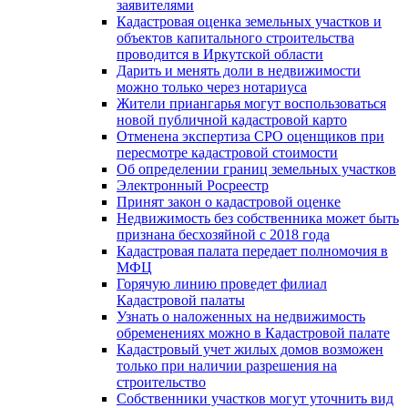
заявителями
Кадастровая оценка земельных участков и
объектов капитального строительства
проводится в Иркутской области
Дарить и менять доли в недвижимости
можно только через нотариуса
Жители приангарья могут воспользоваться
новой публичной кадастровой карто
Отменена экспертиза СРО оценщиков при
пересмотре кадастровой стоимости
Об определении границ земельных участков
Электронный Росреестр
Принят закон о кадастровой оценке
Недвижимость без собственника может быть
признана бесхозяйной с 2018 года
Кадастровая палата передает полномочия в
МФЦ
Горячую линию проведет филиал
Кадастровой палаты
Узнать о наложенных на недвижимость
обременениях можно в Кадастровой палате
Кадастровый учет жилых домов возможен
только при наличии разрешения на
строительство
Собственники участков могут уточнить вид