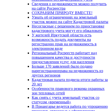
Сведения о недвижимости можно получить
на сайте Росреестра
СОХРАНИМ ПРИРОДУ ВМЕСТЕ!
Узнать об ограничениях на земельный
участок можно на сайте Кадастровой палаты
Несогласные с решением по приостановке
кадастрового учета могут его обжаловать
У жителей Иркутской области есть
возможность подать документы на
регистрацию прав на недвижимость в
электронном виде
Региональный Росреестр работает над
повышением качества и доступности
предоставления услуг для населения
Больше 170 заявлений было подано
нарегистрациюправа на недвижимость из
других регионов
Кадастровая палата подвела итоги работы за
20 лет
Особенности правового режима охранных
зон тепловых сетей
Как снять с учета земельный участок со
статусом «временный»
В Приангарье ведется работа по упрощению
процедур, связанных с оформлением