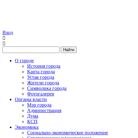
Вход
Найти
О городе
История города
Карта города
Устав города
Жители города
Символика города
Фотогалерея
Органы власти
Мэр города
Администрация
Дума
КСП
Экономика
Социально-экономическое положение