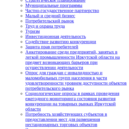
Стратегическое планирование
Муниципальные программы
Частно-государственное партнерство
Малый и средний бизнес
Потребительский рынок
Труд и охрана труда
Туризм
Инвестиционная деятельность
Содействие развитию конкуренции
Защита прав потребителей
Анкетирование среди предприятий, занятых в
легкой промышленности Иркутской области на
предмет возникающих барьеров при
осуществлении деятельности
Опрос для граждан с инвалидностью и
маломобильных групп населения в части
удовлетворенности уровнем доступности объектов
потребительского рынка
Социологические опросы в рамках проведения
ежегодного мониторинга состояния развития
конкуренции на товарных рынках Иркутской
области
Потребность хозяйствующих субъектов в
предоставлении мест для размещения
нестационарных торговых объектов