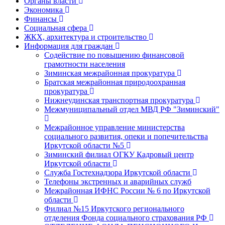
Органы власти
Экономика
Финансы
Социальная сфера
ЖКХ, архитектура и строительство
Информация для граждан
Содействие по повышению финансовой
грамотности населения
Зиминская межрайонная прокуратура
Братская межрайонная природоохранная
прокуратура
Нижнеудинская транспортная прокуратура
Межмуниципальный отдел МВД РФ "Зиминский"
Межрайонное управление министерства
социального развития, опеки и попечительства
Иркутской области №5
Зиминский филиал ОГКУ Кадровый центр
Иркутской области
Служба Гостехнадзора Иркутской области
Телефоны экстренных и аварийных служб
Межрайонная ИФНС России № 6 по Иркутской
области
Филиал №15 Иркутского регионального
отделения Фонда социального страхования РФ