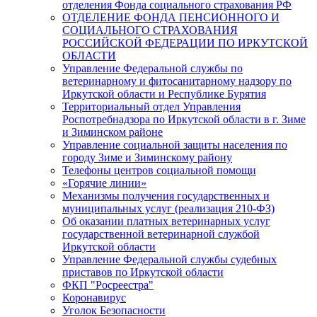
отделения Фонда социального страхования РФ
ОТДЕЛЕНИЕ ФОНДА ПЕНСИОННОГО И
СОЦИАЛЬНОГО СТРАХОВАНИЯ
РОССИЙСКОЙ ФЕДЕРАЦИИ ПО ИРКУТСКОЙ
ОБЛАСТИ
Управление Федеральной службы по
ветеринарному и фитосанитарному надзору по
Иркутской области и Республике Бурятия
Территориальный отдел Управления
Роспотребнадзора по Иркутской области в г. Зиме
и Зиминском районе
Управление социальной защиты населения по
городу Зиме и Зиминскому району
Телефоны центров социальной помощи
«Горячие линии»
Механизмы получения государственных и
муниципальных услуг (реализация 210-ФЗ)
Об оказании платных ветеринарных услуг
государственной ветеринарной службой
Иркутской области
Управление Федеральной службы судебных
приставов по Иркутской области
ФКП "Росреестра"
Коронавирус
Уголок Безопасности