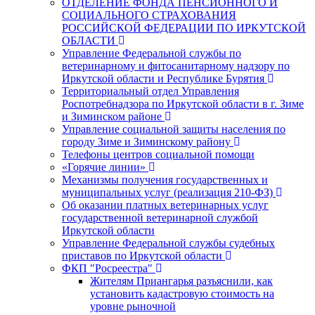
ОТДЕЛЕНИЕ ФОНДА ПЕНСИОННОГО И
СОЦИАЛЬНОГО СТРАХОВАНИЯ
РОССИЙСКОЙ ФЕДЕРАЦИИ ПО ИРКУТСКОЙ
ОБЛАСТИ
Управление Федеральной службы по
ветеринарному и фитосанитарному надзору по
Иркутской области и Республике Бурятия
Территориальный отдел Управления
Роспотребнадзора по Иркутской области в г. Зиме
и Зиминском районе
Управление социальной защиты населения по
городу Зиме и Зиминскому району
Телефоны центров социальной помощи
«Горячие линии»
Механизмы получения государственных и
муниципальных услуг (реализация 210-ФЗ)
Об оказании платных ветеринарных услуг
государственной ветеринарной службой
Иркутской области
Управление Федеральной службы судебных
приставов по Иркутской области
ФКП "Росреестра"
Жителям Приангарья разъяснили, как
установить кадастровую стоимость на
уровне рыночной