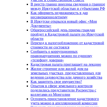
В реестр границ внесены сведения о границе
между Иркутской областью и субъектами РФ
Как оформить недвижимость в дар
несовершеннолетнему
В Иркутске открылся новый офис «Мои
Документы»
Общероссийский день приема граждан
пройдет в Кадастровой палате по Иркутской
области
Переход к налогообложению от кадастровой
стоимости не состоялся
Сообщить о коррупционных
правонарушениях можно по единому
«телефону доверия»
Кадастровая палата приглашает на лекцию
Жилое строение или жилой дом на
земельных участках, предоставленных для
ведения садоводства или дачного хозяйства
Как защитить свое имущество?
Опытом в сфере земельного контроля
поделились представители Росреестра с
коллегами из Монголии
Оспорить приостановление кадастрового
учета можно в апелляционной комиссии