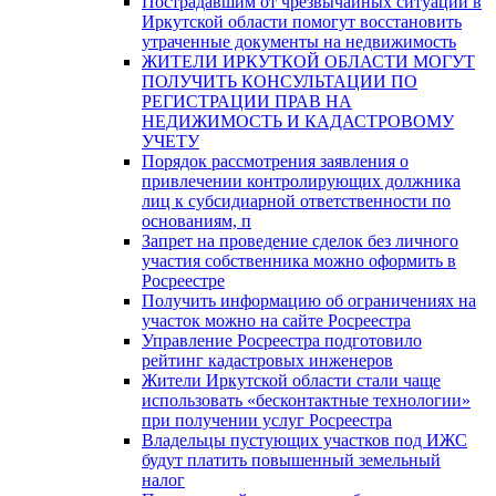
Пострадавшим от чрезвычайных ситуаций в
Иркутской области помогут восстановить
утраченные документы на недвижимость
ЖИТЕЛИ ИРКУТКОЙ ОБЛАСТИ МОГУТ
ПОЛУЧИТЬ КОНСУЛЬТАЦИИ ПО
РЕГИСТРАЦИИ ПРАВ НА
НЕДИЖИМОСТЬ И КАДАСТРОВОМУ
УЧЕТУ
Порядок рассмотрения заявления о
привлечении контролирующих должника
лиц к субсидиарной ответственности по
основаниям, п
Запрет на проведение сделок без личного
участия собственника можно оформить в
Росреестре
Получить информацию об ограничениях на
участок можно на сайте Росреестра
Управление Росреестра подготовило
рейтинг кадастровых инженеров
Жители Иркутской области стали чаще
использовать «бесконтактные технологии»
при получении услуг Росреестра
Владельцы пустующих участков под ИЖС
будут платить повышенный земельный
налог