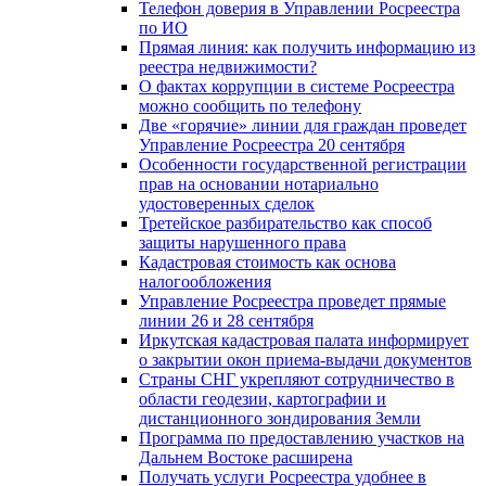
Телефон доверия в Управлении Росреестра
по ИО
Прямая линия: как получить информацию из
реестра недвижимости?
О фактах коррупции в системе Росреестра
можно сообщить по телефону
Две «горячие» линии для граждан проведет
Управление Росреестра 20 сентября
Особенности государственной регистрации
прав на основании нотариально
удостоверенных сделок
Третейское разбирательство как способ
защиты нарушенного права
Кадастровая стоимость как основа
налогообложения
Управление Росреестра проведет прямые
линии 26 и 28 сентября
Иркутская кадастровая палата информирует
о закрытии окон приема-выдачи документов
Страны СНГ укрепляют сотрудничество в
области геодезии, картографии и
дистанционного зондирования Земли
Программа по предоставлению участков на
Дальнем Востоке расширена
Получать услуги Росреестра удобнее в