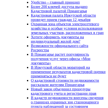
Удобство – главный принцип
Более 200 ключей доступа выдано
Кадастровой палатой Приангарья
Кадастровая палата Иркутской области
проведет прием граждан 12 декабря
Охранная зона объектов электросетевого
хозяйства и особые условия использования
земельных участков, расположенных в гран
Хотите оформить документы на
индивидуальный жилой дом?
Возможности официального сайта
Росреестра
В Приангарье растет популярность
получения услуг через офисы «Мои
документы»
В Иркутской области мораторий на
применение результатов кадастровой оценки
применяться не будет
О кадастровой стоимости недвижимости
рассказали жителям Приангарья
Новый закон объединил процедуры
кадастрового учета и регистрации прав
В кадастр недвижимости внесены сведения
о границах охранных зон стационарного
пункта наблюдений за состоянием