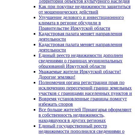
Территорий объектов культурного наследия
Как при покупке недвижимости защититься
от мошеннических действий
Улучшение делового и инвестиционного
климата в регионе обсудили в
Правительстве Иркутской области
Кадастровая палата меняет направления
деятельности
Кадастровая палата меняет направления
деятельности
Единый реестр недвижимости дополнен
сведениями о границах муниципальных
образований Иркутской области
Уважаемые жители Иркутской области!
Дорогие земляки!
Полномочия органа регистрации прав по
исключению пересечений границ земельных
участков с границами населенных пунктов и
Вовремя установленные границы помогут
избежать споров
Все больше жителей Приангарья оформляют
в собственность недвижимость,
находящуюся в других регионах
Единый государственный реестр
недвижимости пополнился сведениями о