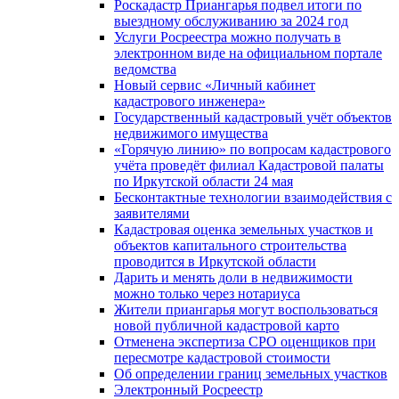
Роскадастр Приангарья подвел итоги по
выездному обслуживанию за 2024 год
Услуги Росреестра можно получать в
электронном виде на официальном портале
ведомства
Новый сервис «Личный кабинет
кадастрового инженера»
Государственный кадастровый учёт объектов
недвижимого имущества
«Горячую линию» по вопросам кадастрового
учёта проведёт филиал Кадастровой палаты
по Иркутской области 24 мая
Бесконтактные технологии взаимодействия с
заявителями
Кадастровая оценка земельных участков и
объектов капитального строительства
проводится в Иркутской области
Дарить и менять доли в недвижимости
можно только через нотариуса
Жители приангарья могут воспользоваться
новой публичной кадастровой карто
Отменена экспертиза СРО оценщиков при
пересмотре кадастровой стоимости
Об определении границ земельных участков
Электронный Росреестр