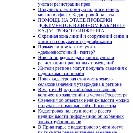
учета и регистрации прав
Получить электронную подпись теперь
можно в офисах Кадастровой палаты
ПОМОЩЬ НА ЭТАПЕ ПРОВЕРКИ
ДОКУМЕНТОВ В ЛИЧНОМ КАБИНЕТЕ
КАДАСТРОВОГО ИНЖЕНЕРА
Охранная зона линий и сооружений связи и
линий и сооружений радиофикации
Прямая линия: как получить
«дальневосточный» гектар?
Новый порядок кадастрового учета и
регистрации прав жилых помещений
Жители региона могут получать сведения о
недвижимости онлайн
Новая кадастровая стоимость земель
сельхозназначения утверждена в регионе
В марте в Иркутской области выросло
количество заявлений на услуги Росреестра
Сведения об объектах недвижимости можно
получать с помощью сайта Росреестра
Кадастровая палата вносит в реестр
недвижимости информацию об охранных
зонах трубопроводов
В Приангарье с кадастрового учета могут
быть сняты ранее учтенные земельные