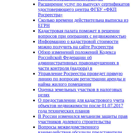
Расширение услуг по выпуску сертификатов
удостоверяющего центра ФГБУ «ФКП
Росреестра»
Сколько времени действительна выписка из
ЕГРН
Кадастровая палата поможет в решении
вопросов при операциях с недвижимостью
Информацию о кадастровой стоимости
можно получить на сайте Росреестра
Обзор изменений положений Кодекса
Российской Федерации об
административных правонарушениях в
части контроля (надзора) в
Управление Росреестра проведет прямую
линию по вопросам регистрации аренды и
найма жилого помещения
Оценка земельных участков в налоговых
целях
О предоставлении для кадастрового учета
объектов недвижимости после 01.07.2017
года технических планов
В России изменился механизм защиты прав
участников долевого строительства
Вопросы межведомственного
взаимодействия обсудили представители