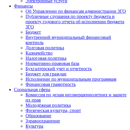
Электронные услуги
Финансы
Об Управлении по финансам администрации ЗГО
Публичные слушания по проекту бюджета и
проекту годового отчета об исполнении бюджета
ЗГО
Бюджет
Внутренний муниципальный финансовый
контроль
Долговая политика
Казначейство
Налоговая политика
Нормативно-правовая база
Бухгалтерский учет и отчетность
Бюджет для граждан
Исполнение по муниципальным программам
Финансовая грамотность
Социальная сфера
Комиссия по делам несовершеннолетних и защите
их прав
Молодёжная политика
Физическая культура, спорт
Образование
Здравоохранение
Культура