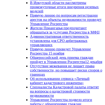
В Иркутской области рассмотрены
промежуточные итоги внедрения целевых
моделей
Прямую линию по вопросам регистрации
арестов на объекты недвижимости проведет
Управление Росреестра
Жители Приангарья предпочитают
обращаться за услугами Росреестра в МФЦ
Административная ответственность
установлена для СРО арбитражных
управляющих
Прямую линию проведет Управление
Росреестра 15 ноября
Общероссийский день приема граждан
пройдет в Управлении Росреестра12 декабря
Отсутствие межевания не лишает права
собственности, но повышает риски споров о
границах
Об использовании сервиса «Личный
кабинет кадастрового инженера»
Специалисты Кадастровой палаты ответят
на вопросы о кадастровой стоимости
недвижимости
Управление Росреестра подвело итоги
работы с обращениями граждан