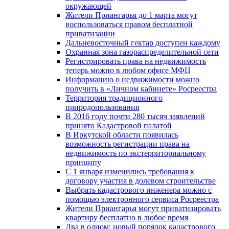
окружающей
Жители Приангарья до 1 марта могут
воспользоваться правом бесплатной
приватизации
Дальневосточный гектар доступен каждому
Охранная зона газораспределительной сети
Регистрировать права на недвижимость
теперь можно в любом офисе МФЦ
Информацию о недвижимости можно
получить в «Личном кабинете» Росреестра
Территория традиционного
природопользования
В 2016 году почти 280 тысяч заявлений
принято Кадастровой палатой
В Иркутской области появилась
возможность регистрации права на
недвижимость по экстерриториальному
принципу
C 1 января изменились требования к
договору участия в долевом строительстве
Выбрать кадастрового инженера можно с
помощью электронного сервиса Росреестра
Жители Приангарья могут приватизировать
квартиру бесплатно в любое время
Два в одном: новый порядок кадастрового