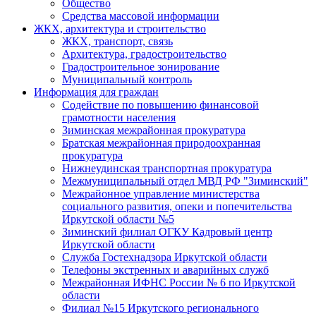
Общество
Средства массовой информации
ЖКХ, архитектура и строительство
ЖКХ, транспорт, связь
Архитектура, градостроительство
Градостроительное зонирование
Муниципальный контроль
Информация для граждан
Содействие по повышению финансовой
грамотности населения
Зиминская межрайонная прокуратура
Братская межрайонная природоохранная
прокуратура
Нижнеудинская транспортная прокуратура
Межмуниципальный отдел МВД РФ "Зиминский"
Межрайонное управление министерства
социального развития, опеки и попечительства
Иркутской области №5
Зиминский филиал ОГКУ Кадровый центр
Иркутской области
Служба Гостехнадзора Иркутской области
Телефоны экстренных и аварийных служб
Межрайонная ИФНС России № 6 по Иркутской
области
Филиал №15 Иркутского регионального