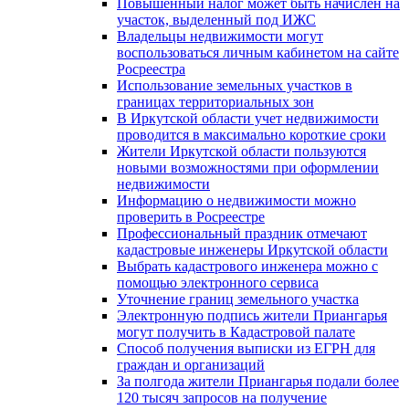
Повышенный налог может быть начислен на
участок, выделенный под ИЖС
Владельцы недвижимости могут
воспользоваться личным кабинетом на сайте
Росреестра
Использование земельных участков в
границах территориальных зон
В Иркутской области учет недвижимости
проводится в максимально короткие сроки
Жители Иркутской области пользуются
новыми возможностями при оформлении
недвижимости
Информацию о недвижимости можно
проверить в Росреестре
Профессиональный праздник отмечают
кадастровые инженеры Иркутской области
Выбрать кадастрового инженера можно с
помощью электронного сервиса
Уточнение границ земельного участка
Электронную подпись жители Приангарья
могут получить в Кадастровой палате
Способ получения выписки из ЕГРН для
граждан и организаций
За полгода жители Приангарья подали более
120 тысяч запросов на получение