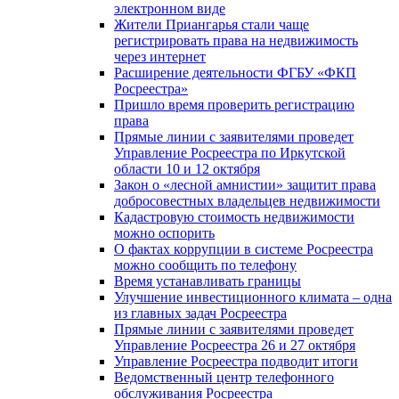
электронном виде
Жители Приангарья стали чаще
регистрировать права на недвижимость
через интернет
Расширение деятельности ФГБУ «ФКП
Росреестра»
Пришло время проверить регистрацию
права
Прямые линии с заявителями проведет
Управление Росреестра по Иркутской
области 10 и 12 октября
Закон о «лесной амнистии» защитит права
добросовестных владельцев недвижимости
Кадастровую стоимость недвижимости
можно оспорить
О фактах коррупции в системе Росреестра
можно сообщить по телефону
Время устанавливать границы
Улучшение инвестиционного климата – одна
из главных задач Росреестра
Прямые линии с заявителями проведет
Управление Росреестра 26 и 27 октября
Управление Росреестра подводит итоги
Ведомственный центр телефонного
обслуживания Росреестра