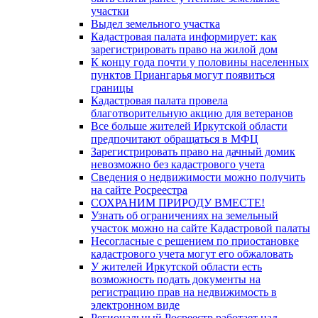
участки
Выдел земельного участка
Кадастровая палата информирует: как
зарегистрировать право на жилой дом
К концу года почти у половины населенных
пунктов Приангарья могут появиться
границы
Кадастровая палата провела
благотворительную акцию для ветеранов
Все больше жителей Иркутской области
предпочитают обращаться в МФЦ
Зарегистрировать право на дачный домик
невозможно без кадастрового учета
Сведения о недвижимости можно получить
на сайте Росреестра
СОХРАНИМ ПРИРОДУ ВМЕСТЕ!
Узнать об ограничениях на земельный
участок можно на сайте Кадастровой палаты
Несогласные с решением по приостановке
кадастрового учета могут его обжаловать
У жителей Иркутской области есть
возможность подать документы на
регистрацию прав на недвижимость в
электронном виде
Региональный Росреестр работает над