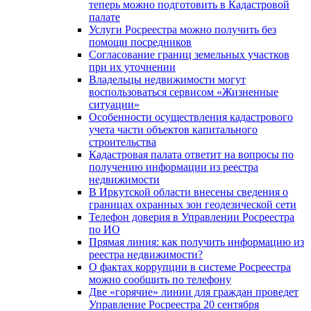
теперь можно подготовить в Кадастровой
палате
Услуги Росреестра можно получить без
помощи посредников
Согласование границ земельных участков
при их уточнении
Владельцы недвижимости могут
воспользоваться сервисом «Жизненные
ситуации»
Особенности осуществления кадастрового
учета части объектов капитального
строительства
Кадастровая палата ответит на вопросы по
получению информации из реестра
недвижимости
В Иркутской области внесены сведения о
границах охранных зон геодезической сети
Телефон доверия в Управлении Росреестра
по ИО
Прямая линия: как получить информацию из
реестра недвижимости?
О фактах коррупции в системе Росреестра
можно сообщить по телефону
Две «горячие» линии для граждан проведет
Управление Росреестра 20 сентября