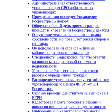
Административная ответственность
установлена для СРО арбитражных
управляющих
Прямую линию проведет Управление
Росреестра 15 ноября
Общероссийский день приема граждан
пройдет в Управлении Росреестра12 декабря
Отсутствие межевания не лишает права
собственности, но повышает риски споров о
границах
Об использовании сервиса «Личный
кабинет кадастрового инженера»
Специалисты Кадастровой палаты ответят
на вопросы о кадастровой стоимости
недвижимости
Управление Росреестра подвело итоги
работы с обращениями граждан
Расширение услуг по выпуску сертификатов
удостоверяющего центра ФГБУ «ФКП
Росреестра»
Сколько времени действительна выписка из
ЕГРН
Кадастровая палата поможет в решении
вопросов при операциях с недвижимостью
Информацию о кадастровой стоимости