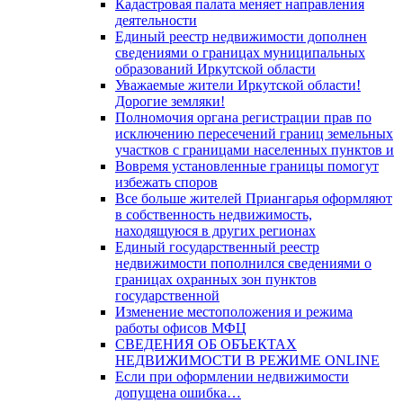
Кадастровая палата меняет направления
деятельности
Единый реестр недвижимости дополнен
сведениями о границах муниципальных
образований Иркутской области
Уважаемые жители Иркутской области!
Дорогие земляки!
Полномочия органа регистрации прав по
исключению пересечений границ земельных
участков с границами населенных пунктов и
Вовремя установленные границы помогут
избежать споров
Все больше жителей Приангарья оформляют
в собственность недвижимость,
находящуюся в других регионах
Единый государственный реестр
недвижимости пополнился сведениями о
границах охранных зон пунктов
государственной
Изменение местоположения и режима
работы офисов МФЦ
СВЕДЕНИЯ ОБ ОБЪЕКТАХ
НЕДВИЖИМОСТИ В РЕЖИМЕ ONLINE
Если при оформлении недвижимости
допущена ошибка…