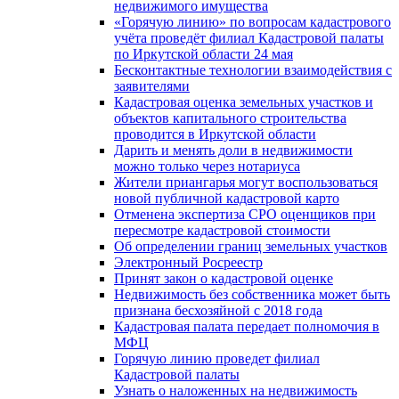
недвижимого имущества
«Горячую линию» по вопросам кадастрового
учёта проведёт филиал Кадастровой палаты
по Иркутской области 24 мая
Бесконтактные технологии взаимодействия с
заявителями
Кадастровая оценка земельных участков и
объектов капитального строительства
проводится в Иркутской области
Дарить и менять доли в недвижимости
можно только через нотариуса
Жители приангарья могут воспользоваться
новой публичной кадастровой карто
Отменена экспертиза СРО оценщиков при
пересмотре кадастровой стоимости
Об определении границ земельных участков
Электронный Росреестр
Принят закон о кадастровой оценке
Недвижимость без собственника может быть
признана бесхозяйной с 2018 года
Кадастровая палата передает полномочия в
МФЦ
Горячую линию проведет филиал
Кадастровой палаты
Узнать о наложенных на недвижимость