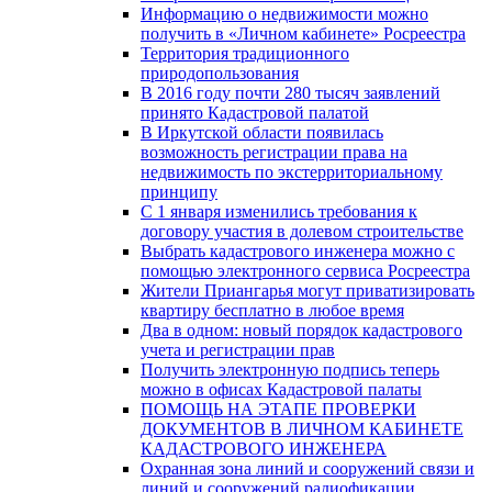
Информацию о недвижимости можно
получить в «Личном кабинете» Росреестра
Территория традиционного
природопользования
В 2016 году почти 280 тысяч заявлений
принято Кадастровой палатой
В Иркутской области появилась
возможность регистрации права на
недвижимость по экстерриториальному
принципу
C 1 января изменились требования к
договору участия в долевом строительстве
Выбрать кадастрового инженера можно с
помощью электронного сервиса Росреестра
Жители Приангарья могут приватизировать
квартиру бесплатно в любое время
Два в одном: новый порядок кадастрового
учета и регистрации прав
Получить электронную подпись теперь
можно в офисах Кадастровой палаты
ПОМОЩЬ НА ЭТАПЕ ПРОВЕРКИ
ДОКУМЕНТОВ В ЛИЧНОМ КАБИНЕТЕ
КАДАСТРОВОГО ИНЖЕНЕРА
Охранная зона линий и сооружений связи и
линий и сооружений радиофикации