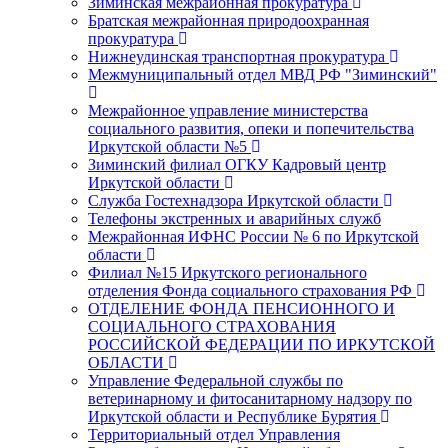
Зиминская межрайонная прокуратура
Братская межрайонная природоохранная
прокуратура
Нижнеудинская транспортная прокуратура
Межмуниципальный отдел МВД РФ "Зиминский"
Межрайонное управление министерства
социального развития, опеки и попечительства
Иркутской области №5
Зиминский филиал ОГКУ Кадровый центр
Иркутской области
Служба Гостехнадзора Иркутской области
Телефоны экстренных и аварийных служб
Межрайонная ИФНС России № 6 по Иркутской
области
Филиал №15 Иркутского регионального
отделения Фонда социального страхования РФ
ОТДЕЛЕНИЕ ФОНДА ПЕНСИОННОГО И
СОЦИАЛЬНОГО СТРАХОВАНИЯ
РОССИЙСКОЙ ФЕДЕРАЦИИ ПО ИРКУТСКОЙ
ОБЛАСТИ
Управление Федеральной службы по
ветеринарному и фитосанитарному надзору по
Иркутской области и Республике Бурятия
Территориальный отдел Управления