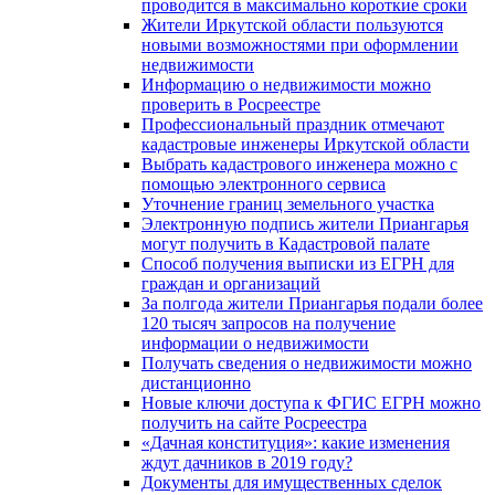
проводится в максимально короткие сроки
Жители Иркутской области пользуются
новыми возможностями при оформлении
недвижимости
Информацию о недвижимости можно
проверить в Росреестре
Профессиональный праздник отмечают
кадастровые инженеры Иркутской области
Выбрать кадастрового инженера можно с
помощью электронного сервиса
Уточнение границ земельного участка
Электронную подпись жители Приангарья
могут получить в Кадастровой палате
Способ получения выписки из ЕГРН для
граждан и организаций
За полгода жители Приангарья подали более
120 тысяч запросов на получение
информации о недвижимости
Получать сведения о недвижимости можно
дистанционно
Новые ключи доступа к ФГИС ЕГРН можно
получить на сайте Росреестра
«Дачная конституция»: какие изменения
ждут дачников в 2019 году?
Документы для имущественных сделок