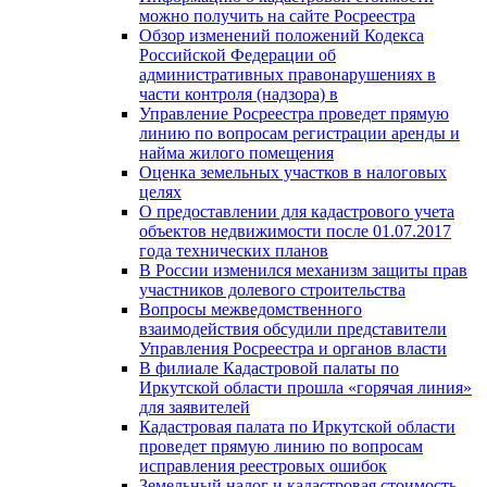
можно получить на сайте Росреестра
Обзор изменений положений Кодекса
Российской Федерации об
административных правонарушениях в
части контроля (надзора) в
Управление Росреестра проведет прямую
линию по вопросам регистрации аренды и
найма жилого помещения
Оценка земельных участков в налоговых
целях
О предоставлении для кадастрового учета
объектов недвижимости после 01.07.2017
года технических планов
В России изменился механизм защиты прав
участников долевого строительства
Вопросы межведомственного
взаимодействия обсудили представители
Управления Росреестра и органов власти
В филиале Кадастровой палаты по
Иркутской области прошла «горячая линия»
для заявителей
Кадастровая палата по Иркутской области
проведет прямую линию по вопросам
исправления реестровых ошибок
Земельный налог и кадастровая стоимость