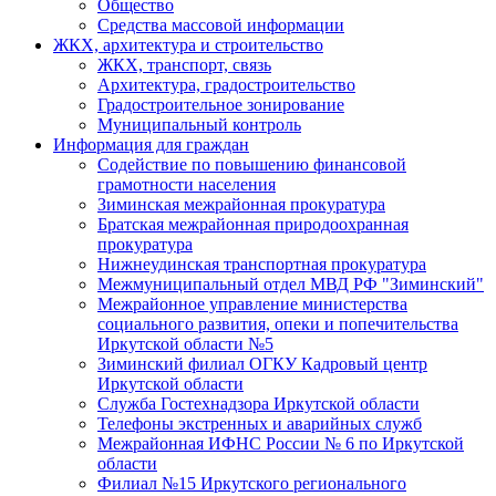
Общество
Средства массовой информации
ЖКХ, архитектура и строительство
ЖКХ, транспорт, связь
Архитектура, градостроительство
Градостроительное зонирование
Муниципальный контроль
Информация для граждан
Содействие по повышению финансовой
грамотности населения
Зиминская межрайонная прокуратура
Братская межрайонная природоохранная
прокуратура
Нижнеудинская транспортная прокуратура
Межмуниципальный отдел МВД РФ "Зиминский"
Межрайонное управление министерства
социального развития, опеки и попечительства
Иркутской области №5
Зиминский филиал ОГКУ Кадровый центр
Иркутской области
Служба Гостехнадзора Иркутской области
Телефоны экстренных и аварийных служб
Межрайонная ИФНС России № 6 по Иркутской
области
Филиал №15 Иркутского регионального