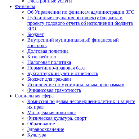
Электронные услуги
Финансы
Об Управлении по финансам администрации ЗГО
Публичные слушания по проекту бюджета и
проекту годового отчета об исполнении бюджета
ЗГО
Бюджет
Внутренний муниципальный финансовый
контроль
Долговая политика
Казначейство
Налоговая политика
Нормативно-правовая база
Бухгалтерский учет и отчетность
Бюджет для граждан
Исполнение по муниципальным программам
Финансовая грамотность
Социальная сфера
Комиссия по делам несовершеннолетних и защите
их прав
Молодёжная политика
Физическая культура, спорт
Образование
Здравоохранение
Культура