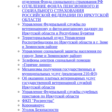
отделения Фонда социального страхования РФ
ОТДЕЛЕНИЕ ФОНДА ПЕНСИОННОГО И
СОЦИАЛЬНОГО СТРАХОВАНИЯ
РОССИЙСКОЙ ФЕДЕРАЦИИ ПО ИРКУТСКОЙ
ОБЛАСТИ
Управление Федеральной службы по
ветеринарному и фитосанитарному надзору по
Иркутской области и Республике Бурятия
Территориальный отдел Управления
Роспотребнадзора по Иркутской области в г. Зиме
и Зиминском районе
Управление социальной защиты населения по
городу Зиме и Зиминскому району
Телефоны центров социальной помощи
«Горячие линии»
Механизмы получения государственных и
муниципальных услуг (реализация 210-ФЗ)
Об оказании платных ветеринарных услуг
государственной ветеринарной службой
Иркутской области
Управление Федеральной службы судебных
приставов по Иркутской области
ФКП "Росреестра"
Коронавирус
Уголок Безопасности