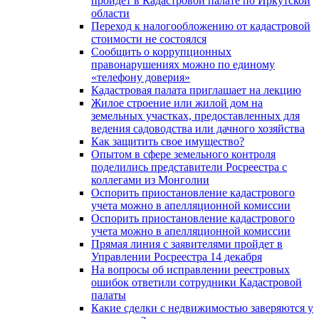
пройдет в Кадастровой палате по Иркутской
области
Переход к налогообложению от кадастровой
стоимости не состоялся
Сообщить о коррупционных
правонарушениях можно по единому
«телефону доверия»
Кадастровая палата приглашает на лекцию
Жилое строение или жилой дом на
земельных участках, предоставленных для
ведения садоводства или дачного хозяйства
Как защитить свое имущество?
Опытом в сфере земельного контроля
поделились представители Росреестра с
коллегами из Монголии
Оспорить приостановление кадастрового
учета можно в апелляционной комиссии
Оспорить приостановление кадастрового
учета можно в апелляционной комиссии
Прямая линия с заявителями пройдет в
Управлении Росреестра 14 декабря
На вопросы об исправлении реестровых
ошибок ответили сотрудники Кадастровой
палаты
Какие сделки с недвижимостью заверяются у