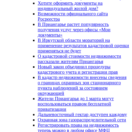
Хотите оформить документы на
индивидуальный жилой дом?
Возможности официального сайта
Росреестра
В Приангарье растет популярность
получения услуг через офисы «Мои
документы»
В Иркутской области мораторий на
применение результатов кадастровой оценки
применяться не будет
О кадастровой стоимости недвижимости
рассказали жителям Приангарья
Новый закон объединил процедуры
кадастрового учета и регистрации прав
В кадастр недвижимости внесены сведения
о границах охранных зон стационарного
пункта наблюдений за состоянием
окружающей
Жители Приангарья до 1 марта могут
воспользоваться правом бесплатной
приватизации
Дальневосточный гектар доступен каждому
Охранная зона газораспределительной сети
Регистрировать права на недвижимость
теперь можно в любом офисе МФЦ