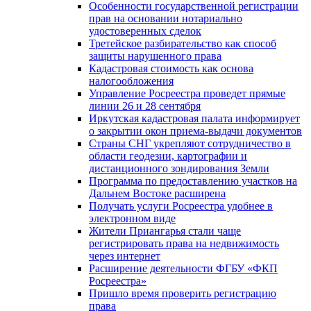
Особенности государственной регистрации
прав на основании нотариально
удостоверенных сделок
Третейское разбирательство как способ
защиты нарушенного права
Кадастровая стоимость как основа
налогообложения
Управление Росреестра проведет прямые
линии 26 и 28 сентября
Иркутская кадастровая палата информирует
о закрытии окон приема-выдачи документов
Страны СНГ укрепляют сотрудничество в
области геодезии, картографии и
дистанционного зондирования Земли
Программа по предоставлению участков на
Дальнем Востоке расширена
Получать услуги Росреестра удобнее в
электронном виде
Жители Приангарья стали чаще
регистрировать права на недвижимость
через интернет
Расширение деятельности ФГБУ «ФКП
Росреестра»
Пришло время проверить регистрацию
права