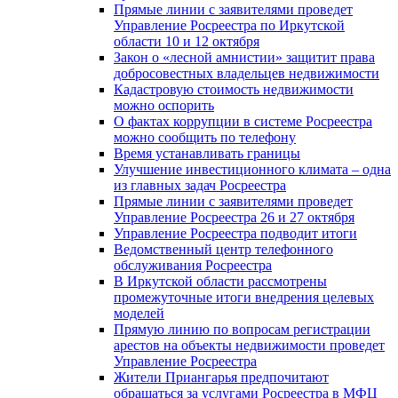
Прямые линии с заявителями проведет
Управление Росреестра по Иркутской
области 10 и 12 октября
Закон о «лесной амнистии» защитит права
добросовестных владельцев недвижимости
Кадастровую стоимость недвижимости
можно оспорить
О фактах коррупции в системе Росреестра
можно сообщить по телефону
Время устанавливать границы
Улучшение инвестиционного климата – одна
из главных задач Росреестра
Прямые линии с заявителями проведет
Управление Росреестра 26 и 27 октября
Управление Росреестра подводит итоги
Ведомственный центр телефонного
обслуживания Росреестра
В Иркутской области рассмотрены
промежуточные итоги внедрения целевых
моделей
Прямую линию по вопросам регистрации
арестов на объекты недвижимости проведет
Управление Росреестра
Жители Приангарья предпочитают
обращаться за услугами Росреестра в МФЦ