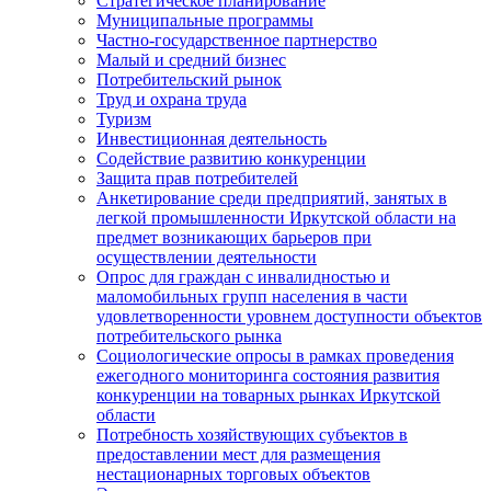
Стратегическое планирование
Муниципальные программы
Частно-государственное партнерство
Малый и средний бизнес
Потребительский рынок
Труд и охрана труда
Туризм
Инвестиционная деятельность
Содействие развитию конкуренции
Защита прав потребителей
Анкетирование среди предприятий, занятых в
легкой промышленности Иркутской области на
предмет возникающих барьеров при
осуществлении деятельности
Опрос для граждан с инвалидностью и
маломобильных групп населения в части
удовлетворенности уровнем доступности объектов
потребительского рынка
Социологические опросы в рамках проведения
ежегодного мониторинга состояния развития
конкуренции на товарных рынках Иркутской
области
Потребность хозяйствующих субъектов в
предоставлении мест для размещения
нестационарных торговых объектов