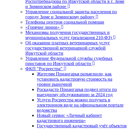
Роспотребнадзора по Иркутской области в г. Зиме
и Зиминском районе
Управление социальной защиты населения по
городу Зиме и Зиминскому району
Телефоны центров социальной помощи
«Горячие линии»
Механизмы получения государственных и
муниципальных услуг (реализация 210-ФЗ)
Об оказании платных ветеринарных услуг
государственной ветеринарной службой
Иркутской области
Управление Федеральной службы судебных
приставов по Иркутской области
ФКП "Росреестра"
Жителям Приангарья разъяснили, как
установить кадастровую стоимость на
уровне рыночной
Роскадастр Приангарья подвел итоги по
выездному обслуживанию за 2024 год
Услуги Росреестра можно получать в
электронном виде на официальном портале
ведомства
Новый сервис «Личный кабинет
кадастрового инженера»
Государственный кадастровый учёт объектов