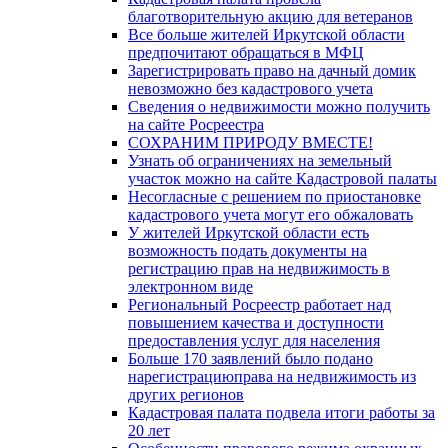
благотворительную акцию для ветеранов
Все больше жителей Иркутской области
предпочитают обращаться в МФЦ
Зарегистрировать право на дачный домик
невозможно без кадастрового учета
Сведения о недвижимости можно получить
на сайте Росреестра
СОХРАНИМ ПРИРОДУ ВМЕСТЕ!
Узнать об ограничениях на земельный
участок можно на сайте Кадастровой палаты
Несогласные с решением по приостановке
кадастрового учета могут его обжаловать
У жителей Иркутской области есть
возможность подать документы на
регистрацию прав на недвижимость в
электронном виде
Региональный Росреестр работает над
повышением качества и доступности
предоставления услуг для населения
Больше 170 заявлений было подано
нарегистрациюправа на недвижимость из
других регионов
Кадастровая палата подвела итоги работы за
20 лет