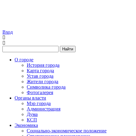
Вход
Найти
О городе
История города
Карта города
Устав города
Жители города
Символика города
Фотогалерея
Органы власти
Мэр города
Администрация
Дума
КСП
Экономика
Социально-экономическое положение