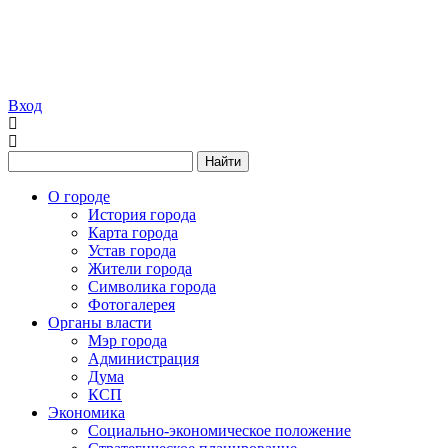
Вход
Найти
О городе
История города
Карта города
Устав города
Жители города
Символика города
Фотогалерея
Органы власти
Мэр города
Администрация
Дума
КСП
Экономика
Социально-экономическое положение