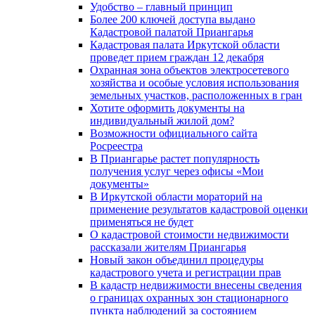
Удобство – главный принцип
Более 200 ключей доступа выдано
Кадастровой палатой Приангарья
Кадастровая палата Иркутской области
проведет прием граждан 12 декабря
Охранная зона объектов электросетевого
хозяйства и особые условия использования
земельных участков, расположенных в гран
Хотите оформить документы на
индивидуальный жилой дом?
Возможности официального сайта
Росреестра
В Приангарье растет популярность
получения услуг через офисы «Мои
документы»
В Иркутской области мораторий на
применение результатов кадастровой оценки
применяться не будет
О кадастровой стоимости недвижимости
рассказали жителям Приангарья
Новый закон объединил процедуры
кадастрового учета и регистрации прав
В кадастр недвижимости внесены сведения
о границах охранных зон стационарного
пункта наблюдений за состоянием