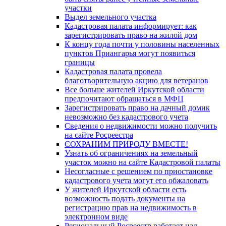
участки
Выдел земельного участка
Кадастровая палата информирует: как
зарегистрировать право на жилой дом
К концу года почти у половины населенных
пунктов Приангарья могут появиться
границы
Кадастровая палата провела
благотворительную акцию для ветеранов
Все больше жителей Иркутской области
предпочитают обращаться в МФЦ
Зарегистрировать право на дачный домик
невозможно без кадастрового учета
Сведения о недвижимости можно получить
на сайте Росреестра
СОХРАНИМ ПРИРОДУ ВМЕСТЕ!
Узнать об ограничениях на земельный
участок можно на сайте Кадастровой палаты
Несогласные с решением по приостановке
кадастрового учета могут его обжаловать
У жителей Иркутской области есть
возможность подать документы на
регистрацию прав на недвижимость в
электронном виде
Региональный Росреестр работает над