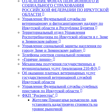
ОТДЕЛЕНИЕ ФОНДА ПЕНСИОННОГО И
СОЦИАЛЬНОГО СТРАХОВАНИЯ
РОССИЙСКОЙ ФЕДЕРАЦИИ ПО ИРКУТСКОЙ
ОБЛАСТИ
Управление Федеральной службы по
ветеринарному и фитосанитарному надзору по
Иркутской области и Республике Бурятия
Территориальный отдел Управления
Роспотребнадзора по Иркутской области в г. Зиме
и Зиминском районе
Управление социальной защиты населения по
городу Зиме и Зиминскому району
Телефоны центров социальной помощи
«Горячие линии»
Механизмы получения государственных и
муниципальных услуг (реализация 210-ФЗ)
Об оказании платных ветеринарных услуг
государственной ветеринарной службой
Иркутской области
Управление Федеральной службы судебных
приставов по Иркутской области
ФКП "Росреестра"
Жителям Приангарья разъяснили, как
установить кадастровую стоимость на
уровне рыночной