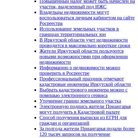
Повышенный налог может быть начислен на
участок, выделенный под ИЖС
Владельцы недвижимости могут
воспользоваться личным кабинетом на сайте
Росреестра
Использование земельных участков в
границах территориальных зон
В Иркутской области учет недвижимости
проводится в максимально короткие сроки
Жители Иркутской области пользуются
новыми возможностями при оформлении
недвижимости
Информацию о недвижимости можно
проверить в Росреестре
Профессиональный праздник отмечают
кадастровые инженеры Иркутской области
Выбрать кадастрового инженера можно с
помощью электронного сервиса
Уточнение границ земельного участка
Электронную подпись жители Приангарья
могут получить в Кадастровой палате
Способ получения выписки из ЕГРН для
граждан и организаций
За полгода жители Приангарья подали более
120 тысяч запросов на получение