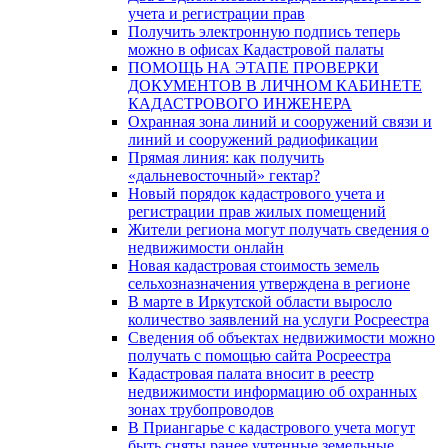
учета и регистрации прав
Получить электронную подпись теперь
можно в офисах Кадастровой палаты
ПОМОЩЬ НА ЭТАПЕ ПРОВЕРКИ
ДОКУМЕНТОВ В ЛИЧНОМ КАБИНЕТЕ
КАДАСТРОВОГО ИНЖЕНЕРА
Охранная зона линий и сооружений связи и
линий и сооружений радиофикации
Прямая линия: как получить
«дальневосточный» гектар?
Новый порядок кадастрового учета и
регистрации прав жилых помещений
Жители региона могут получать сведения о
недвижимости онлайн
Новая кадастровая стоимость земель
сельхозназначения утверждена в регионе
В марте в Иркутской области выросло
количество заявлений на услуги Росреестра
Сведения об объектах недвижимости можно
получать с помощью сайта Росреестра
Кадастровая палата вносит в реестр
недвижимости информацию об охранных
зонах трубопроводов
В Приангарье с кадастрового учета могут
быть сняты ранее учтенные земельные