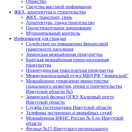
Общество
Средства массовой информации
ЖКХ, архитектура и строительство
ЖКХ, транспорт, связь
Архитектура, градостроительство
Градостроительное зонирование
Муниципальный контроль
Информация для граждан
Содействие по повышению финансовой
грамотности населения
Зиминская межрайонная прокуратура
Братская межрайонная природоохранная
прокуратура
Нижнеудинская транспортная прокуратура
Межмуниципальный отдел МВД РФ "Зиминский"
Межрайонное управление министерства
социального развития, опеки и попечительства
Иркутской области №5
Зиминский филиал ОГКУ Кадровый центр
Иркутской области
Служба Гостехнадзора Иркутской области
Телефоны экстренных и аварийных служб
Межрайонная ИФНС России № 6 по Иркутской
области
Филиал №15 Иркутского регионального