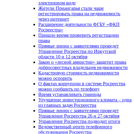
электронном виде
Жители Приангарья стали чаще
регистрировать права на недвижимость
через интернет
Расширение деятельности ФГБУ «ФКП
Росреестра»
Пришло время проверить регистрацию
права
Прямые линии с заявителями проведет
Управление Росреестра по Иркутской
области 10 и 12 октября
Закон о «лесной амнистии» защитит права
добросовестных владельцев недвижимости
Кадастровую стоимость недвижимости
можно оспорить
О фактах коррупции в системе Росреестра
можно сообщить по телефону
Время устанавливать границы
Улучшение инвестиционного климата – одна
из главных задач Росреестра
Прямые линии с заявителями проведет
Управление Росреестра 26 и 27 октября
Управление Росреестра подводит итоги
Ведомственный центр телефонного
обслуживания Росреестра