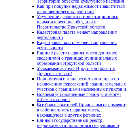
Территорий объектов культурного наследия
Как при покупке недвижимости защититься
от мошеннических действий
Улучшение делового и инвестиционного
климата в регионе обсудили в
Правительстве Иркутской области
Кадастровая палата меняет направления
деятельности
Кадастровая палата меняет направления
деятельности
Единый реестр недвижимости дополнен
сведениями о границах муниципальных
образований Иркутской области
Уважаемые жители Иркутской области!
Дорогие земляки!
Полномочия органа регистрации прав по
исключению пересечений границ земельных
участков с границами населенных пунктов и
Вовремя установленные границы помогут
избежать споров
Все больше жителей Приангарья оформляют
в собственность недвижимость,
находящуюся в других регионах
Единый государственный реестр
недвижимости пополнился сведениями о