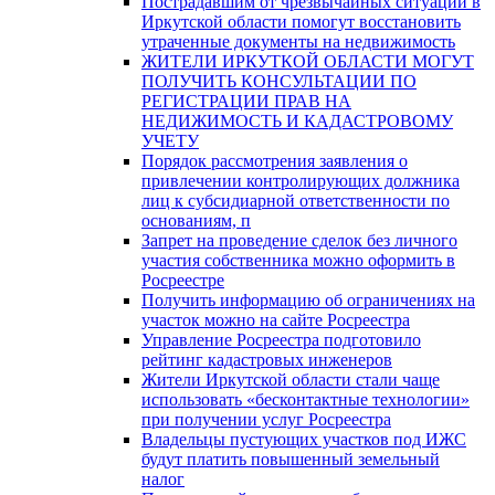
Пострадавшим от чрезвычайных ситуаций в
Иркутской области помогут восстановить
утраченные документы на недвижимость
ЖИТЕЛИ ИРКУТКОЙ ОБЛАСТИ МОГУТ
ПОЛУЧИТЬ КОНСУЛЬТАЦИИ ПО
РЕГИСТРАЦИИ ПРАВ НА
НЕДИЖИМОСТЬ И КАДАСТРОВОМУ
УЧЕТУ
Порядок рассмотрения заявления о
привлечении контролирующих должника
лиц к субсидиарной ответственности по
основаниям, п
Запрет на проведение сделок без личного
участия собственника можно оформить в
Росреестре
Получить информацию об ограничениях на
участок можно на сайте Росреестра
Управление Росреестра подготовило
рейтинг кадастровых инженеров
Жители Иркутской области стали чаще
использовать «бесконтактные технологии»
при получении услуг Росреестра
Владельцы пустующих участков под ИЖС
будут платить повышенный земельный
налог