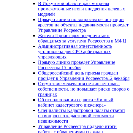
В Иркутской области рассмотрены
промежуточные итоги внедрения целевых
моделей
Прямую линию по вопросам регистрации
арестов на объекты недвижимости проведет
Управление Росреестра
Жители Приангарья предпочитают
обращаться за услугами Росреестра в МФЦ
Административная ответственность
установлена для СРО арбитражных
управляющих
Прямую линию проведет Управление
Росреестра 15 ноября
Общероссийский день приема граждан
пройдет в Управлении Росреестра12 декабря
Отсутствие межевания не лишает права
собственности, но повышает риски споров о
границах
Об использовании сервиса «Личный
кабинет кадастрового инженера»
Специалисты Кадастровой палаты ответят
на вопросы о кадастровой стоимости
недвижимости
Управление Росреестра подвело итоги
работы с обращениями граждан