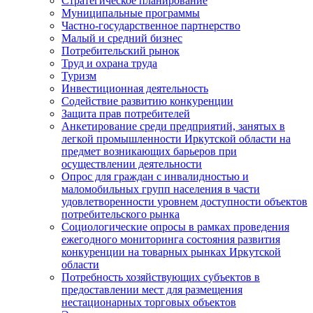
Стратегическое планирование
Муниципальные программы
Частно-государственное партнерство
Малый и средний бизнес
Потребительский рынок
Труд и охрана труда
Туризм
Инвестиционная деятельность
Содействие развитию конкуренции
Защита прав потребителей
Анкетирование среди предприятий, занятых в
легкой промышленности Иркутской области на
предмет возникающих барьеров при
осуществлении деятельности
Опрос для граждан с инвалидностью и
маломобильных групп населения в части
удовлетворенности уровнем доступности объектов
потребительского рынка
Социологические опросы в рамках проведения
ежегодного мониторинга состояния развития
конкуренции на товарных рынках Иркутской
области
Потребность хозяйствующих субъектов в
предоставлении мест для размещения
нестационарных торговых объектов