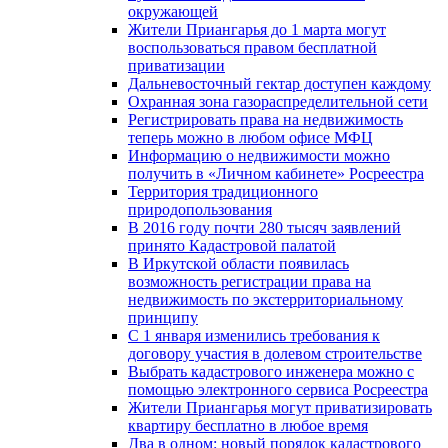
окружающей
Жители Приангарья до 1 марта могут
воспользоваться правом бесплатной
приватизации
Дальневосточный гектар доступен каждому
Охранная зона газораспределительной сети
Регистрировать права на недвижимость
теперь можно в любом офисе МФЦ
Информацию о недвижимости можно
получить в «Личном кабинете» Росреестра
Территория традиционного
природопользования
В 2016 году почти 280 тысяч заявлений
принято Кадастровой палатой
В Иркутской области появилась
возможность регистрации права на
недвижимость по экстерриториальному
принципу
C 1 января изменились требования к
договору участия в долевом строительстве
Выбрать кадастрового инженера можно с
помощью электронного сервиса Росреестра
Жители Приангарья могут приватизировать
квартиру бесплатно в любое время
Два в одном: новый порядок кадастрового