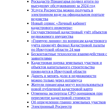
Роскадастр Приангарья подвел итоги по
выездному обслуживанию за 2024 год
Услуги Росреестра можно получать в
электронном виде на официальном портале
ведомства
Новый сервис «Личный кабинет
кадастрового инженера»
Государственный кадастровый учёт объектов
недвижимого имущества
«Горячую линию» по вопросам кадастрового
учёта проведёт филиал Кадастровой палаты
по Иркутской области 24 мая
Бесконтактные технологии взаимодействия с
заявителями
Кадастровая оценка земельных участков и
объектов капитального строительства
проводится в Иркутской области
Дарить и менять доли в недвижимости
можно только через нотариуса
Жители приангарья могут воспользоваться
новой публичной кадастровой карто
Отменена экспертиза СРО оценщиков при
пересмотре кадастровой стоимости
Об определении границ земельных участков
Электронный Росреестр