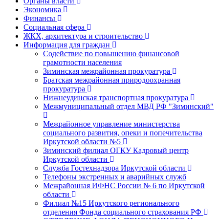
Органы власти
Экономика
Финансы
Социальная сфера
ЖКХ, архитектура и строительство
Информация для граждан
Содействие по повышению финансовой
грамотности населения
Зиминская межрайонная прокуратура
Братская межрайонная природоохранная
прокуратура
Нижнеудинская транспортная прокуратура
Межмуниципальный отдел МВД РФ "Зиминский"
Межрайонное управление министерства
социального развития, опеки и попечительства
Иркутской области №5
Зиминский филиал ОГКУ Кадровый центр
Иркутской области
Служба Гостехнадзора Иркутской области
Телефоны экстренных и аварийных служб
Межрайонная ИФНС России № 6 по Иркутской
области
Филиал №15 Иркутского регионального
отделения Фонда социального страхования РФ