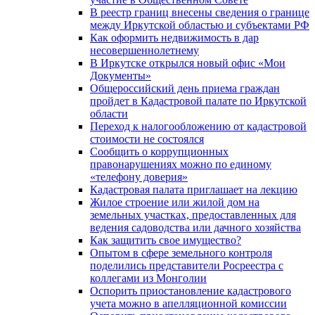
В реестр границ внесены сведения о границе
между Иркутской областью и субъектами РФ
Как оформить недвижимость в дар
несовершеннолетнему
В Иркутске открылся новый офис «Мои
Документы»
Общероссийский день приема граждан
пройдет в Кадастровой палате по Иркутской
области
Переход к налогообложению от кадастровой
стоимости не состоялся
Сообщить о коррупционных
правонарушениях можно по единому
«телефону доверия»
Кадастровая палата приглашает на лекцию
Жилое строение или жилой дом на
земельных участках, предоставленных для
ведения садоводства или дачного хозяйства
Как защитить свое имущество?
Опытом в сфере земельного контроля
поделились представители Росреестра с
коллегами из Монголии
Оспорить приостановление кадастрового
учета можно в апелляционной комиссии