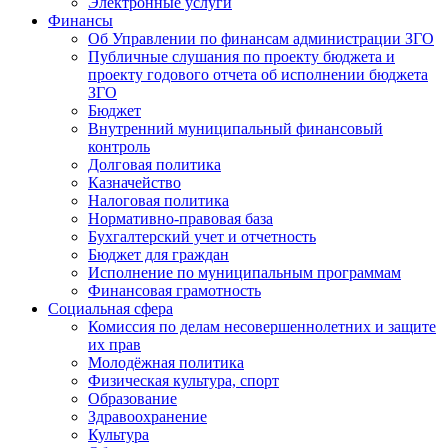
Электронные услуги
Финансы
Об Управлении по финансам администрации ЗГО
Публичные слушания по проекту бюджета и
проекту годового отчета об исполнении бюджета
ЗГО
Бюджет
Внутренний муниципальный финансовый
контроль
Долговая политика
Казначейство
Налоговая политика
Нормативно-правовая база
Бухгалтерский учет и отчетность
Бюджет для граждан
Исполнение по муниципальным программам
Финансовая грамотность
Социальная сфера
Комиссия по делам несовершеннолетних и защите
их прав
Молодёжная политика
Физическая культура, спорт
Образование
Здравоохранение
Культура