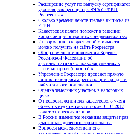
Расширение услуг по выпуску сертификатов
удостоверяющего центра ФГБУ «ФКП
Росреестра»
Сколько времени действительна выписка из
ЕГРН
Кадастровая палата поможет в решении
вопросов при операциях с недвижимостью
Информацию о кадастровой стоимости
можно получить на сайте Росреестра
Обзор изменений положений Кодекса
Российской Федерации об
административных правонарушениях в
части контроля (надзора) в
Управление Росреестра проведет прямую
линию по вопросам регистрации аренды и
найма жилого помещения
Оценка земельных участков в налоговых
целях
О предоставлении для кадастрового учета
объектов недвижимости после 01.07.2017
года технических планов
В России изменился механизм защиты прав
участников долевого строительства
Вопросы межведомственного
взаимодействия обсудили представители