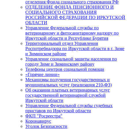
отделения Фонда социального страхования РФ
ОТДЕЛЕНИЕ ФОНДА ПЕНСИОННОГО И
СОЦИАЛЬНОГО СТРАХОВАНИЯ
РОССИЙСКОЙ ФЕДЕРАЦИИ ПО ИРКУТСКОЙ
ОБЛАСТИ
Управление Федеральной службы по
ветеринарному и фитосанитарному надзору по
Иркутской области и Республике Бурятия
Территориальный отдел Управления
Роспотребнадзора по Иркутской области в г. Зиме
и Зиминском районе
Управление социальной защиты населения по
городу Зиме и Зиминскому району
Телефоны центров социальной помощи
«Горячие линии»
Механизмы получения государственных и
муниципальных услуг (реализация 210-ФЗ)
Об оказании платных ветеринарных услуг
государственной ветеринарной службой
Иркутской области
Управление Федеральной службы судебных
приставов по Иркутской области
ФКП "Росреестра"
Коронавирус
Уголок Безопасности