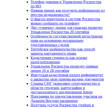
Телефон доверия в Управлении Росреестра
по ИО
Прямая линия: как получить информацию из
реестра недвижимости?
О фактах коррупции в системе Росреестра
можно сообщить по телефону
Две «горячие» линии для граждан проведет
Управление Росреестра 20 сентября
Особенности государственной регистрации
прав на основании нотариально
удостоверенных сделок
Третейское разбирательство как способ
защиты нарушенного права
Кадастровая стоимость как основа
налогообложения
Управление Росреестра проведет прямые
линии 26 и 28 сентября
Иркутская кадастровая палата информирует
о закрытии окон приема-выдачи документов
Страны СНГ укрепляют сотрудничество в
области геодезии, картографии и
дистанционного зондирования Земли
Программа по предоставлению участков на
Дальнем Востоке расширена
Получать услуги Росреестра удобнее в