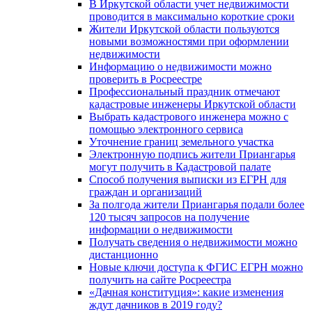
В Иркутской области учет недвижимости
проводится в максимально короткие сроки
Жители Иркутской области пользуются
новыми возможностями при оформлении
недвижимости
Информацию о недвижимости можно
проверить в Росреестре
Профессиональный праздник отмечают
кадастровые инженеры Иркутской области
Выбрать кадастрового инженера можно с
помощью электронного сервиса
Уточнение границ земельного участка
Электронную подпись жители Приангарья
могут получить в Кадастровой палате
Способ получения выписки из ЕГРН для
граждан и организаций
За полгода жители Приангарья подали более
120 тысяч запросов на получение
информации о недвижимости
Получать сведения о недвижимости можно
дистанционно
Новые ключи доступа к ФГИС ЕГРН можно
получить на сайте Росреестра
«Дачная конституция»: какие изменения
ждут дачников в 2019 году?