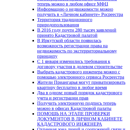
теперь можно в любом офисе МФЦ
Информацию о недвижимости можно
получить в «Личном кабинете» Росреестра
Территория традиционного
природопользования
В 2016 году почти 280 тысяч заявлений
принято Кадастровой палатой
В Иркутской области появилась
возможность регистрации права на
недвижимость по экстерриториальному
принципу
C 1 января изменились требования к
договору участия в долевом строительстве
Выбрать кадастрового инженера можно с
помощью электронного сервиса Росреестра
Жители Приангарья могут приватизировать
квартиру бесплатно в любое время
Два в одном: новый порядок кадастрового
учета и регистрации прав
Получить электронную подпись теперь
можно в офисах Кадастровой палаты
ПОМОЩЬ НА ЭТАПЕ ПРОВЕРКИ
ДОКУМЕНТОВ В ЛИЧНОМ КАБИНЕТЕ
КАДАСТРОВОГО ИНЖЕНЕРА
Охранная зона линий и сооружений связи и