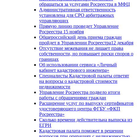
обращаться за услугами Росреестра в МФЦ
Административная ответственность
установлена для СРО арбитражных
управляющих
Прямую линию проведет Управление
Росреестра 15 ноября
Общероссийский день приема граждан
пройдет в Управлении Росреестра12 декабря
Отсутствие межевания не лишает права
собственности, но повышает риски споров о
границах
Об использовании сервиса «Личный
кабинет кадастрового инженера»
Специалисты Кадастровой палаты ответят
на вопросы о кадастровой стоимости
недвижимости
Управление Росреестра подвело итоги
работы с обращениями граждан
Расширение услуг по выпуску сертификатов
удостоверяющего центра ФГБУ «ФКП
Росреестра»
Сколько времени действительна выписка из
ЕГРН
Кадастровая палата поможет в решении
вопросов при операциях с недвижимостью