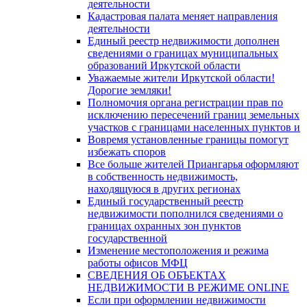
деятельности
Кадастровая палата меняет направления
деятельности
Единый реестр недвижимости дополнен
сведениями о границах муниципальных
образований Иркутской области
Уважаемые жители Иркутской области!
Дорогие земляки!
Полномочия органа регистрации прав по
исключению пересечений границ земельных
участков с границами населенных пунктов и
Вовремя установленные границы помогут
избежать споров
Все больше жителей Приангарья оформляют
в собственность недвижимость,
находящуюся в других регионах
Единый государственный реестр
недвижимости пополнился сведениями о
границах охранных зон пунктов
государственной
Изменение местоположения и режима
работы офисов МФЦ
СВЕДЕНИЯ ОБ ОБЪЕКТАХ
НЕДВИЖИМОСТИ В РЕЖИМЕ ONLINE
Если при оформлении недвижимости