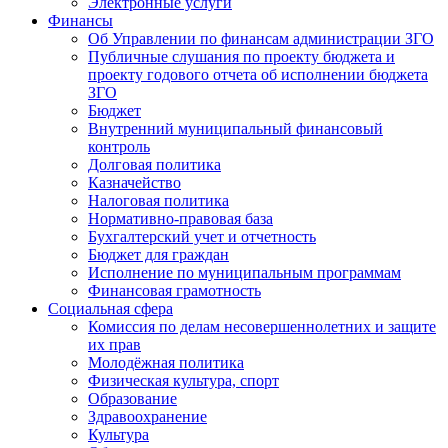
Электронные услуги
Финансы
Об Управлении по финансам администрации ЗГО
Публичные слушания по проекту бюджета и
проекту годового отчета об исполнении бюджета
ЗГО
Бюджет
Внутренний муниципальный финансовый
контроль
Долговая политика
Казначейство
Налоговая политика
Нормативно-правовая база
Бухгалтерский учет и отчетность
Бюджет для граждан
Исполнение по муниципальным программам
Финансовая грамотность
Социальная сфера
Комиссия по делам несовершеннолетних и защите
их прав
Молодёжная политика
Физическая культура, спорт
Образование
Здравоохранение
Культура