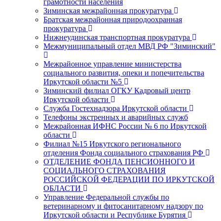
грамотности населения
Зиминская межрайонная прокуратура
Братская межрайонная природоохранная
прокуратура
Нижнеудинская транспортная прокуратура
Межмуниципальный отдел МВД РФ "Зиминский"
Межрайонное управление министерства
социального развития, опеки и попечительства
Иркутской области №5
Зиминский филиал ОГКУ Кадровый центр
Иркутской области
Служба Гостехнадзора Иркутской области
Телефоны экстренных и аварийных служб
Межрайонная ИФНС России № 6 по Иркутской
области
Филиал №15 Иркутского регионального
отделения Фонда социального страхования РФ
ОТДЕЛЕНИЕ ФОНДА ПЕНСИОННОГО И
СОЦИАЛЬНОГО СТРАХОВАНИЯ
РОССИЙСКОЙ ФЕДЕРАЦИИ ПО ИРКУТСКОЙ
ОБЛАСТИ
Управление Федеральной службы по
ветеринарному и фитосанитарному надзору по
Иркутской области и Республике Бурятия