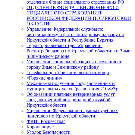
отделения Фонда социального страхования РФ
ОТДЕЛЕНИЕ ФОНДА ПЕНСИОННОГО И
СОЦИАЛЬНОГО СТРАХОВАНИЯ
РОССИЙСКОЙ ФЕДЕРАЦИИ ПО ИРКУТСКОЙ
ОБЛАСТИ
Управление Федеральной службы по
ветеринарному и фитосанитарному надзору по
Иркутской области и Республике Бурятия
Территориальный отдел Управления
Роспотребнадзора по Иркутской области в г. Зиме
и Зиминском районе
Управление социальной защиты населения по
городу Зиме и Зиминскому району
Телефоны центров социальной помощи
«Горячие линии»
Механизмы получения государственных и
муниципальных услуг (реализация 210-ФЗ)
Об оказании платных ветеринарных услуг
государственной ветеринарной службой
Иркутской области
Управление Федеральной службы судебных
приставов по Иркутской области
ФКП "Росреестра"
Коронавирус
Уголок Безопасности