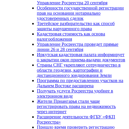
Управление Росреестра 20 сентября
Особенности государственной регистрации
прав на основании нотариально
удостоверенных сделок
Третейское разбирательство как способ
защиты нарушенного права
Кадастровая стоимость как основа
налогообложения
Управление Росреестра проведет прямые
линии 26 и 28 сентября
Иркутская кадастровая палата информирует
о закрытии окон приема-выдачи документов
Страны СНГ укрепляют сотрудничество в
области геодезии, картографии и
дистанционного зондирования Земли
Программа по предоставлению участков на
Дальнем Востоке расширена
Получать услуги Росреестра удобнее в
электронном виде
Жители Приангарья стали чаще
регистрировать права на недвижимость
через интернет
Расширение деятельности ФГБУ «ФКП
Росреестра»
Пришло время проверить регистрацию