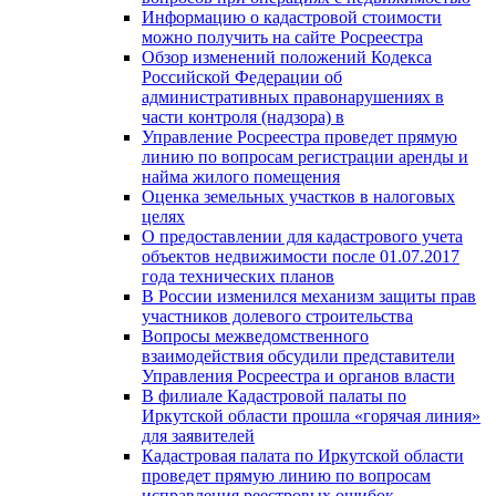
Информацию о кадастровой стоимости
можно получить на сайте Росреестра
Обзор изменений положений Кодекса
Российской Федерации об
административных правонарушениях в
части контроля (надзора) в
Управление Росреестра проведет прямую
линию по вопросам регистрации аренды и
найма жилого помещения
Оценка земельных участков в налоговых
целях
О предоставлении для кадастрового учета
объектов недвижимости после 01.07.2017
года технических планов
В России изменился механизм защиты прав
участников долевого строительства
Вопросы межведомственного
взаимодействия обсудили представители
Управления Росреестра и органов власти
В филиале Кадастровой палаты по
Иркутской области прошла «горячая линия»
для заявителей
Кадастровая палата по Иркутской области
проведет прямую линию по вопросам
исправления реестровых ошибок