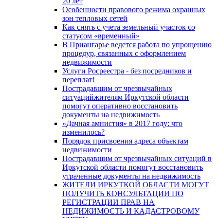
20 лет
Особенности правового режима охранных
зон тепловых сетей
Как снять с учета земельный участок со
статусом «временный»
В Приангарье ведется работа по упрощению
процедур, связанных с оформлением
недвижимости
Услуги Росреестра - без посредников и
переплат!
Пострадавшим от чрезвычайных
ситуацийжителям Иркутской области
помогут оперативно восстановить
документы на недвижимость
«Дачная амнистия» в 2017 году: что
изменилось?
Порядок присвоения адреса объектам
недвижимости
Пострадавшим от чрезвычайных ситуаций в
Иркутской области помогут восстановить
утраченные документы на недвижимость
ЖИТЕЛИ ИРКУТКОЙ ОБЛАСТИ МОГУТ
ПОЛУЧИТЬ КОНСУЛЬТАЦИИ ПО
РЕГИСТРАЦИИ ПРАВ НА
НЕДИЖИМОСТЬ И КАДАСТРОВОМУ