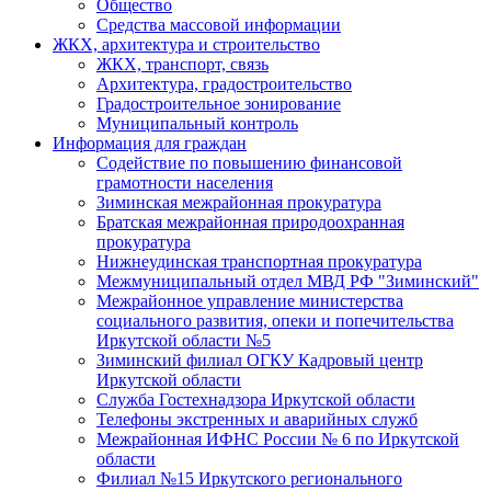
Общество
Средства массовой информации
ЖКХ, архитектура и строительство
ЖКХ, транспорт, связь
Архитектура, градостроительство
Градостроительное зонирование
Муниципальный контроль
Информация для граждан
Содействие по повышению финансовой
грамотности населения
Зиминская межрайонная прокуратура
Братская межрайонная природоохранная
прокуратура
Нижнеудинская транспортная прокуратура
Межмуниципальный отдел МВД РФ "Зиминский"
Межрайонное управление министерства
социального развития, опеки и попечительства
Иркутской области №5
Зиминский филиал ОГКУ Кадровый центр
Иркутской области
Служба Гостехнадзора Иркутской области
Телефоны экстренных и аварийных служб
Межрайонная ИФНС России № 6 по Иркутской
области
Филиал №15 Иркутского регионального