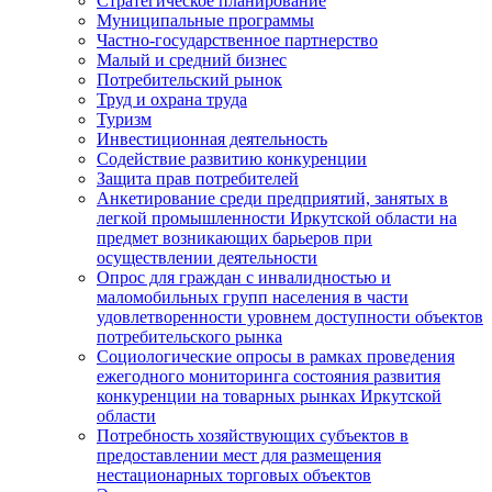
Стратегическое планирование
Муниципальные программы
Частно-государственное партнерство
Малый и средний бизнес
Потребительский рынок
Труд и охрана труда
Туризм
Инвестиционная деятельность
Содействие развитию конкуренции
Защита прав потребителей
Анкетирование среди предприятий, занятых в
легкой промышленности Иркутской области на
предмет возникающих барьеров при
осуществлении деятельности
Опрос для граждан с инвалидностью и
маломобильных групп населения в части
удовлетворенности уровнем доступности объектов
потребительского рынка
Социологические опросы в рамках проведения
ежегодного мониторинга состояния развития
конкуренции на товарных рынках Иркутской
области
Потребность хозяйствующих субъектов в
предоставлении мест для размещения
нестационарных торговых объектов