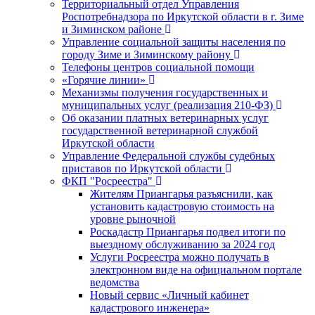
Территориальный отдел Управления
Роспотребнадзора по Иркутской области в г. Зиме
и Зиминском районе
Управление социальной защиты населения по
городу Зиме и Зиминскому району
Телефоны центров социальной помощи
«Горячие линии»
Механизмы получения государственных и
муниципальных услуг (реализация 210-ФЗ)
Об оказании платных ветеринарных услуг
государственной ветеринарной службой
Иркутской области
Управление Федеральной службы судебных
приставов по Иркутской области
ФКП "Росреестра"
Жителям Приангарья разъяснили, как
установить кадастровую стоимость на
уровне рыночной
Роскадастр Приангарья подвел итоги по
выездному обслуживанию за 2024 год
Услуги Росреестра можно получать в
электронном виде на официальном портале
ведомства
Новый сервис «Личный кабинет
кадастрового инженера»