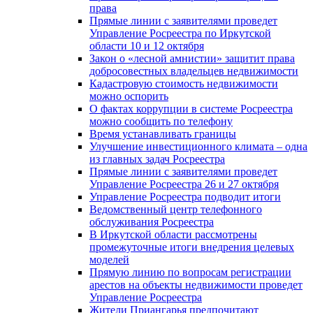
права
Прямые линии с заявителями проведет
Управление Росреестра по Иркутской
области 10 и 12 октября
Закон о «лесной амнистии» защитит права
добросовестных владельцев недвижимости
Кадастровую стоимость недвижимости
можно оспорить
О фактах коррупции в системе Росреестра
можно сообщить по телефону
Время устанавливать границы
Улучшение инвестиционного климата – одна
из главных задач Росреестра
Прямые линии с заявителями проведет
Управление Росреестра 26 и 27 октября
Управление Росреестра подводит итоги
Ведомственный центр телефонного
обслуживания Росреестра
В Иркутской области рассмотрены
промежуточные итоги внедрения целевых
моделей
Прямую линию по вопросам регистрации
арестов на объекты недвижимости проведет
Управление Росреестра
Жители Приангарья предпочитают