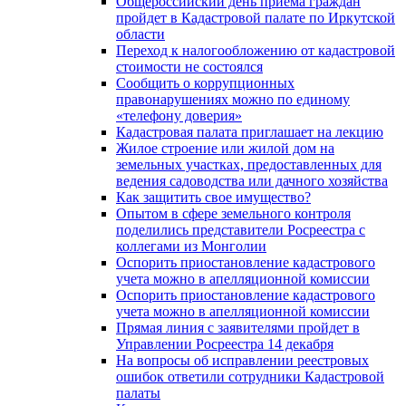
Общероссийский день приема граждан
пройдет в Кадастровой палате по Иркутской
области
Переход к налогообложению от кадастровой
стоимости не состоялся
Сообщить о коррупционных
правонарушениях можно по единому
«телефону доверия»
Кадастровая палата приглашает на лекцию
Жилое строение или жилой дом на
земельных участках, предоставленных для
ведения садоводства или дачного хозяйства
Как защитить свое имущество?
Опытом в сфере земельного контроля
поделились представители Росреестра с
коллегами из Монголии
Оспорить приостановление кадастрового
учета можно в апелляционной комиссии
Оспорить приостановление кадастрового
учета можно в апелляционной комиссии
Прямая линия с заявителями пройдет в
Управлении Росреестра 14 декабря
На вопросы об исправлении реестровых
ошибок ответили сотрудники Кадастровой
палаты