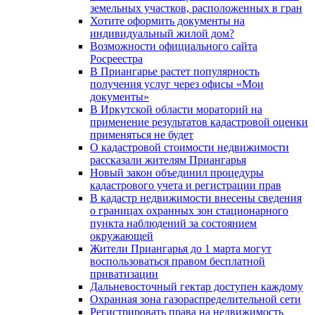
земельных участков, расположенных в гран
Хотите оформить документы на
индивидуальный жилой дом?
Возможности официального сайта
Росреестра
В Приангарье растет популярность
получения услуг через офисы «Мои
документы»
В Иркутской области мораторий на
применение результатов кадастровой оценки
применяться не будет
О кадастровой стоимости недвижимости
рассказали жителям Приангарья
Новый закон объединил процедуры
кадастрового учета и регистрации прав
В кадастр недвижимости внесены сведения
о границах охранных зон стационарного
пункта наблюдений за состоянием
окружающей
Жители Приангарья до 1 марта могут
воспользоваться правом бесплатной
приватизации
Дальневосточный гектар доступен каждому
Охранная зона газораспределительной сети
Регистрировать права на недвижимость