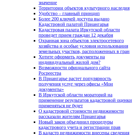
значение
Территории объектов культурного наследия
Удобство – главный принцип
Более 200 ключей доступа выдано
Кадастровой палатой Приангарья
Кадастровая палата Иркутской области
проведет прием граждан 12 декабря
Охранная зона объектов электросетевого
хозяйства и особые условия использования
земельных участков, расположенных в гран
Хотите оформить документы на
индивидуальный жилой дом?
Возможности официального сайта
Росреестра
В Приангарье растет популярность
получения услуг через офисы «Мои
документы»
В Иркутской области мораторий на
применение результатов кадастровой оценки
применяться не будет
О кадастровой стоимости недвижимости
рассказали жителям Приангарья
Новый закон объединил процедуры
кадастрового учета и регистрации прав
В кадастр недвижимости внесены сведения