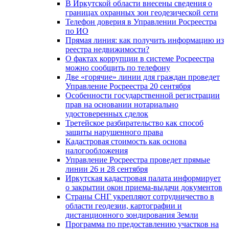
В Иркутской области внесены сведения о
границах охранных зон геодезической сети
Телефон доверия в Управлении Росреестра
по ИО
Прямая линия: как получить информацию из
реестра недвижимости?
О фактах коррупции в системе Росреестра
можно сообщить по телефону
Две «горячие» линии для граждан проведет
Управление Росреестра 20 сентября
Особенности государственной регистрации
прав на основании нотариально
удостоверенных сделок
Третейское разбирательство как способ
защиты нарушенного права
Кадастровая стоимость как основа
налогообложения
Управление Росреестра проведет прямые
линии 26 и 28 сентября
Иркутская кадастровая палата информирует
о закрытии окон приема-выдачи документов
Страны СНГ укрепляют сотрудничество в
области геодезии, картографии и
дистанционного зондирования Земли
Программа по предоставлению участков на