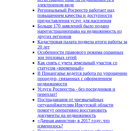
электронном виде
Региональный Росреестр работает над
повышением качества и доступности
предоставления услуг для населения
Больше 170 заявлений было подано
нарегистрациюправа на недвижимость из
других регионов
Кадастровая палата подвела итоги работы за
20 лет
Особенности правового режима охранных
зон тепловых сетей
Как снять с учета земельный участок со
статусом «временный»
В Приангарье ведется работа по упрощению
процедур, связанных с оформлением
недвижимости
Услуги Росреестра - без посредников и
переплат!
Пострадавшим от чрезвычайных
ситуацийжителям Иркутской области
помогут оперативно восстановить
документы на недвижимость
«Дачная амнистия» в 2017 году: что
изменилось?