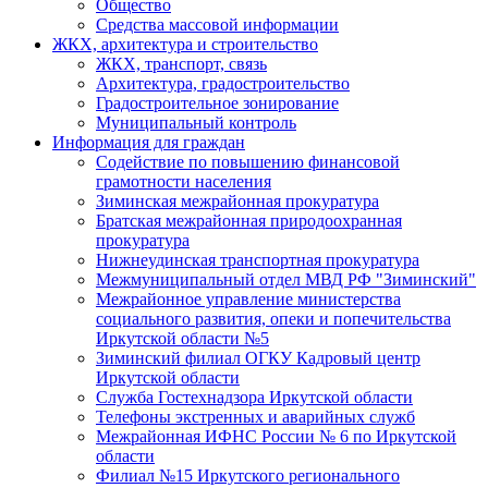
Общество
Средства массовой информации
ЖКХ, архитектура и строительство
ЖКХ, транспорт, связь
Архитектура, градостроительство
Градостроительное зонирование
Муниципальный контроль
Информация для граждан
Содействие по повышению финансовой
грамотности населения
Зиминская межрайонная прокуратура
Братская межрайонная природоохранная
прокуратура
Нижнеудинская транспортная прокуратура
Межмуниципальный отдел МВД РФ "Зиминский"
Межрайонное управление министерства
социального развития, опеки и попечительства
Иркутской области №5
Зиминский филиал ОГКУ Кадровый центр
Иркутской области
Служба Гостехнадзора Иркутской области
Телефоны экстренных и аварийных служб
Межрайонная ИФНС России № 6 по Иркутской
области
Филиал №15 Иркутского регионального