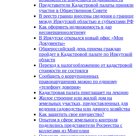
Представители Кадастровой палаты приняли
участие в Общественном Совете
В реестр границ внесены сведения о границе
между Иркутской областью и субъектами РФ
Как оформить недвижимость в дар
несовершеннолетнему
В Иркутске открылся новый офис «Мои
Документы»
Общероссийский день приема граждан
пройдет в Кадастровой палате по Иркутской
области
Переход к налогообложению от кадастровой
стоимости не состоялся
Сообщить о коррупционных
правонарушениях можно по единому
«телефону доверия»
Кадастровая палата приглашает на лекцию
Жилое строение или жилой дом на
земельных участках, предоставленных для
ведения садоводства или дачного хозяйства
Как защитить свое имущество?
Опытом в сфере земельного контроля
поделились представители Росреестра с
коллегами из Монголии