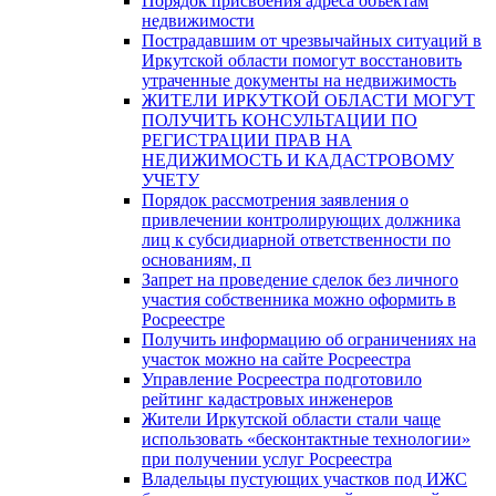
Порядок присвоения адреса объектам
недвижимости
Пострадавшим от чрезвычайных ситуаций в
Иркутской области помогут восстановить
утраченные документы на недвижимость
ЖИТЕЛИ ИРКУТКОЙ ОБЛАСТИ МОГУТ
ПОЛУЧИТЬ КОНСУЛЬТАЦИИ ПО
РЕГИСТРАЦИИ ПРАВ НА
НЕДИЖИМОСТЬ И КАДАСТРОВОМУ
УЧЕТУ
Порядок рассмотрения заявления о
привлечении контролирующих должника
лиц к субсидиарной ответственности по
основаниям, п
Запрет на проведение сделок без личного
участия собственника можно оформить в
Росреестре
Получить информацию об ограничениях на
участок можно на сайте Росреестра
Управление Росреестра подготовило
рейтинг кадастровых инженеров
Жители Иркутской области стали чаще
использовать «бесконтактные технологии»
при получении услуг Росреестра
Владельцы пустующих участков под ИЖС