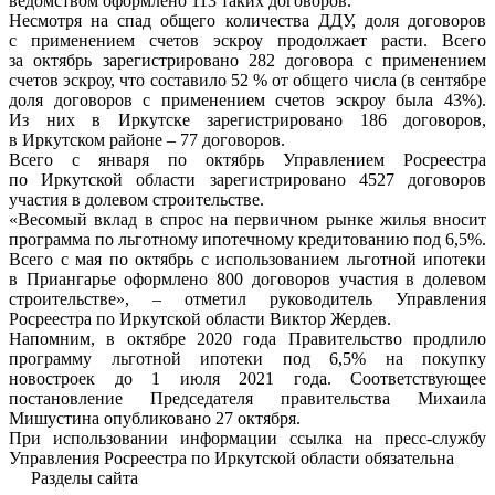
ведомством оформлено 113 таких договоров.
Несмотря на спад общего количества ДДУ, доля договоров
с применением счетов эскроу продолжает расти. Всего
за октябрь зарегистрировано 282 договора с применением
счетов эскроу, что составило 52 % от общего числа (в сентябре
доля договоров с применением счетов эскроу была 43%).
Из них в Иркутске зарегистрировано 186 договоров,
в Иркутском районе – 77 договоров.
Всего с января по октябрь Управлением Росреестра
по Иркутской области зарегистрировано 4527 договоров
участия в долевом строительстве.
«Весомый вклад в спрос на первичном рынке жилья вносит
программа по льготному ипотечному кредитованию под 6,5%.
Всего с мая по октябрь с использованием льготной ипотеки
в Приангарье оформлено 800 договоров участия в долевом
строительстве», – отметил руководитель Управления
Росреестра по Иркутской области Виктор Жердев.
Напомним, в октябре 2020 года Правительство продлило
программу льготной ипотеки под 6,5% на покупку
новостроек до 1 июля 2021 года. Соответствующее
постановление Председателя правительства Михаила
Мишустина опубликовано 27 октября.
При использовании информации ссылка на пресс-службу
Управления Росреестра по Иркутской области обязательна
Разделы сайта