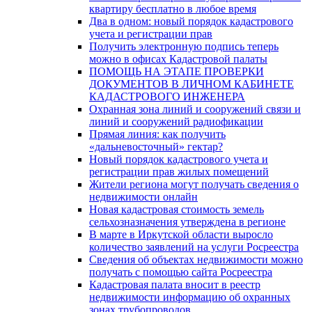
квартиру бесплатно в любое время
Два в одном: новый порядок кадастрового
учета и регистрации прав
Получить электронную подпись теперь
можно в офисах Кадастровой палаты
ПОМОЩЬ НА ЭТАПЕ ПРОВЕРКИ
ДОКУМЕНТОВ В ЛИЧНОМ КАБИНЕТЕ
КАДАСТРОВОГО ИНЖЕНЕРА
Охранная зона линий и сооружений связи и
линий и сооружений радиофикации
Прямая линия: как получить
«дальневосточный» гектар?
Новый порядок кадастрового учета и
регистрации прав жилых помещений
Жители региона могут получать сведения о
недвижимости онлайн
Новая кадастровая стоимость земель
сельхозназначения утверждена в регионе
В марте в Иркутской области выросло
количество заявлений на услуги Росреестра
Сведения об объектах недвижимости можно
получать с помощью сайта Росреестра
Кадастровая палата вносит в реестр
недвижимости информацию об охранных
зонах трубопроводов