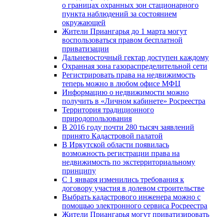
о границах охранных зон стационарного
пункта наблюдений за состоянием
окружающей
Жители Приангарья до 1 марта могут
воспользоваться правом бесплатной
приватизации
Дальневосточный гектар доступен каждому
Охранная зона газораспределительной сети
Регистрировать права на недвижимость
теперь можно в любом офисе МФЦ
Информацию о недвижимости можно
получить в «Личном кабинете» Росреестра
Территория традиционного
природопользования
В 2016 году почти 280 тысяч заявлений
принято Кадастровой палатой
В Иркутской области появилась
возможность регистрации права на
недвижимость по экстерриториальному
принципу
C 1 января изменились требования к
договору участия в долевом строительстве
Выбрать кадастрового инженера можно с
помощью электронного сервиса Росреестра
Жители Приангарья могут приватизировать