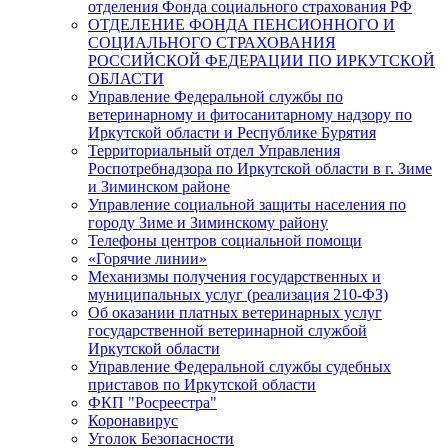
отделения Фонда социального страхования РФ
ОТДЕЛЕНИЕ ФОНДА ПЕНСИОННОГО И
СОЦИАЛЬНОГО СТРАХОВАНИЯ
РОССИЙСКОЙ ФЕДЕРАЦИИ ПО ИРКУТСКОЙ
ОБЛАСТИ
Управление Федеральной службы по
ветеринарному и фитосанитарному надзору по
Иркутской области и Республике Бурятия
Территориальный отдел Управления
Роспотребнадзора по Иркутской области в г. Зиме
и Зиминском районе
Управление социальной защиты населения по
городу Зиме и Зиминскому району
Телефоны центров социальной помощи
«Горячие линии»
Механизмы получения государственных и
муниципальных услуг (реализация 210-ФЗ)
Об оказании платных ветеринарных услуг
государственной ветеринарной службой
Иркутской области
Управление Федеральной службы судебных
приставов по Иркутской области
ФКП "Росреестра"
Коронавирус
Уголок Безопасности