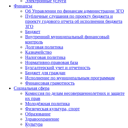
Электронные услуги
Финансы
Об Управлении по финансам администрации ЗГО
Публичные слушания по проекту бюджета и
проекту годового отчета об исполнении бюджета
ЗГО
Бюджет
Внутренний муниципальный финансовый
контроль
Долговая политика
Казначейство
Налоговая политика
Нормативно-правовая база
Бухгалтерский учет и отчетность
Бюджет для граждан
Исполнение по муниципальным программам
Финансовая грамотность
Социальная сфера
Комиссия по делам несовершеннолетних и защите
их прав
Молодёжная политика
Физическая культура, спорт
Образование
Здравоохранение
Культура