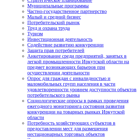
Стратегическое планирование
Муниципальные программы
Частно-государственное партнерство
Малый и средний бизнес
Потребительский рынок
Труд и охрана труда
Туризм
Инвестиционная деятельность
Содействие развитию конкуренции
Защита прав потребителей
Анкетирование среди предприятий, занятых в
легкой промышленности Иркутской области на
предмет возникающих барьеров при
осуществлении деятельности
Опрос для граждан с инвалидностью и
маломобильных групп населения в части
удовлетворенности уровнем доступности объектов
потребительского рынка
Социологические опросы в рамках проведения
ежегодного мониторинга состояния развития
конкуренции на товарных рынках Иркутской
области
Потребность хозяйствующих субъектов в
предоставлении мест для размещения
нестационарных торговых объектов