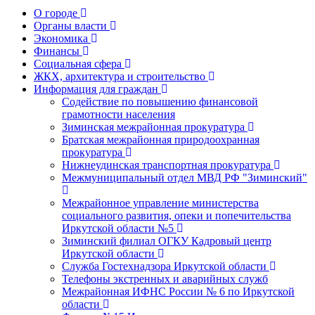
О городе
Органы власти
Экономика
Финансы
Социальная сфера
ЖКХ, архитектура и строительство
Информация для граждан
Содействие по повышению финансовой
грамотности населения
Зиминская межрайонная прокуратура
Братская межрайонная природоохранная
прокуратура
Нижнеудинская транспортная прокуратура
Межмуниципальный отдел МВД РФ "Зиминский"
Межрайонное управление министерства
социального развития, опеки и попечительства
Иркутской области №5
Зиминский филиал ОГКУ Кадровый центр
Иркутской области
Служба Гостехнадзора Иркутской области
Телефоны экстренных и аварийных служб
Межрайонная ИФНС России № 6 по Иркутской
области