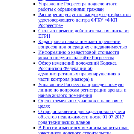
Управление Росреестра подвело итоги
работы с обращениями граждан
Расширение услуг по выпуску сертификатов
удостоверяющего центра ФГБУ «ФКП
Росреестра»
Сколько времени действительна выписка из
ЕГРН
Кадастровая палата поможет в решении
вопросов при операциях с недвижимостью
Информацию о кадастровой стоимости
можно получить на сайте Росреестра
Обзор изменений положений Кодекса
Российской Федерации об
административных правонарушениях в
части контроля (надзора) в
Управление Росреестра проведет прямую
линию по вопросам регистрации аренды и
найма жилого помещения
Оценка земельных участков в налоговых
целях
О предоставлении для кадастрового учета
объектов недвижимости после 01.07.2017
года технических планов
В России изменился механизм защиты прав
участников долевого строительства