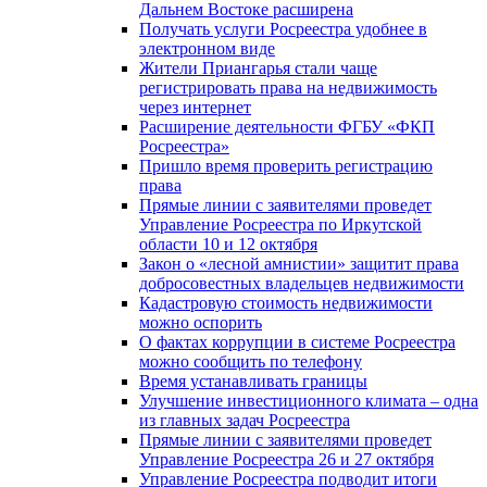
Дальнем Востоке расширена
Получать услуги Росреестра удобнее в
электронном виде
Жители Приангарья стали чаще
регистрировать права на недвижимость
через интернет
Расширение деятельности ФГБУ «ФКП
Росреестра»
Пришло время проверить регистрацию
права
Прямые линии с заявителями проведет
Управление Росреестра по Иркутской
области 10 и 12 октября
Закон о «лесной амнистии» защитит права
добросовестных владельцев недвижимости
Кадастровую стоимость недвижимости
можно оспорить
О фактах коррупции в системе Росреестра
можно сообщить по телефону
Время устанавливать границы
Улучшение инвестиционного климата – одна
из главных задач Росреестра
Прямые линии с заявителями проведет
Управление Росреестра 26 и 27 октября
Управление Росреестра подводит итоги