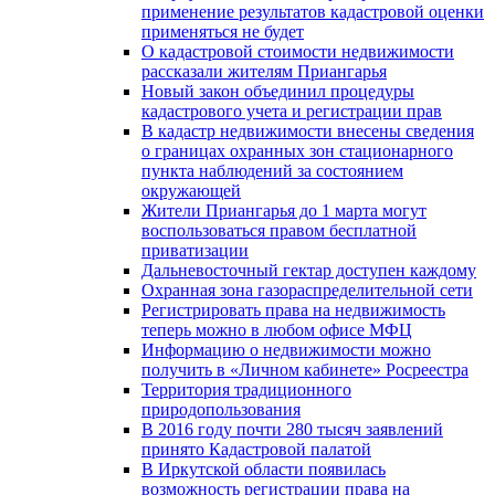
применение результатов кадастровой оценки
применяться не будет
О кадастровой стоимости недвижимости
рассказали жителям Приангарья
Новый закон объединил процедуры
кадастрового учета и регистрации прав
В кадастр недвижимости внесены сведения
о границах охранных зон стационарного
пункта наблюдений за состоянием
окружающей
Жители Приангарья до 1 марта могут
воспользоваться правом бесплатной
приватизации
Дальневосточный гектар доступен каждому
Охранная зона газораспределительной сети
Регистрировать права на недвижимость
теперь можно в любом офисе МФЦ
Информацию о недвижимости можно
получить в «Личном кабинете» Росреестра
Территория традиционного
природопользования
В 2016 году почти 280 тысяч заявлений
принято Кадастровой палатой
В Иркутской области появилась
возможность регистрации права на