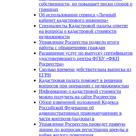
собственности, но повышает риски споров о
границах
Об использовании сервиса «Личный
кабинет кадастрового инженера»
Специалисты Кадастровой палаты ответят
на вопросы о кадастровой стоимости
недвижимости
Управление Росреестра подвело итоги
работы с обращениями граждан
Расширение услуг по выпуску сертификатов
удостоверяющего центра ФГБУ «ФКП
Росреестра»
Сколько времени действительна выписка из
ЕГРН
Кадастровая палата поможет в решении
вопросов при операциях с недвижимостью
Информацию о кадастровой стоимости
можно получить на сайте Росреестра
Обзор изменений положений Кодекса
Российской Федерации об
административных правонарушениях в
части контроля (надзора) в
Управление Росреестра проведет прямую
линию по вопросам регистрации аренды и
найма жилого помещения