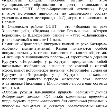
«Карстовый колодец «Восьмое марта». В этом
муниципальном образовании в реестр недвижимости
включена ООПТ «Черно-Бирюсинский источник». Вода
в этом источнике аналогична по химическому составу
углекислым водам месторождений Дарасуна и кисловодского
Нарзана.
В Ольхонском районе ООПТ – это «Водопад на реке
Заворотницкой», «Водопад на реке Безымянной», «Остров
Борокчин». В Шелеховском районе – «Утес «Шаманский»,
расположенный в поселке Шаманка.
Памятник «Проявление фигурных камней на реке Кастарма»
особенно примечательный. Камни пользуются особой
популярностью, у местного населения считаются оберегами.
«Писаница у Миллионного порога», «Петроглифы у деревни
Куртун», «Петроглифы у р. Куртун», представляют собой
наскальные изображения, выполненные красной и желтой
охрой, имеют историческое значение. «Петроглифы у деревни
Куртун» и «Петроглифы у р. Куртун» – наскальные
изображения раннего периода железного века. Вопрос
о датировке Писаницы у Миллионного порога еще остается
открытым.
«Особый режим памятников природы регламентируется
федеральным законом «Об особо охраняемых природных
территориях» и устанавливается для сохранения уникальных
природных комплексов и объектов, достопримечательных