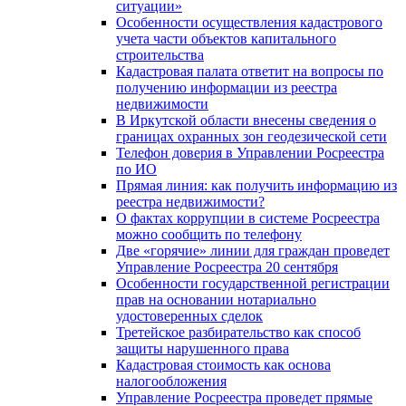
ситуации»
Особенности осуществления кадастрового
учета части объектов капитального
строительства
Кадастровая палата ответит на вопросы по
получению информации из реестра
недвижимости
В Иркутской области внесены сведения о
границах охранных зон геодезической сети
Телефон доверия в Управлении Росреестра
по ИО
Прямая линия: как получить информацию из
реестра недвижимости?
О фактах коррупции в системе Росреестра
можно сообщить по телефону
Две «горячие» линии для граждан проведет
Управление Росреестра 20 сентября
Особенности государственной регистрации
прав на основании нотариально
удостоверенных сделок
Третейское разбирательство как способ
защиты нарушенного права
Кадастровая стоимость как основа
налогообложения
Управление Росреестра проведет прямые