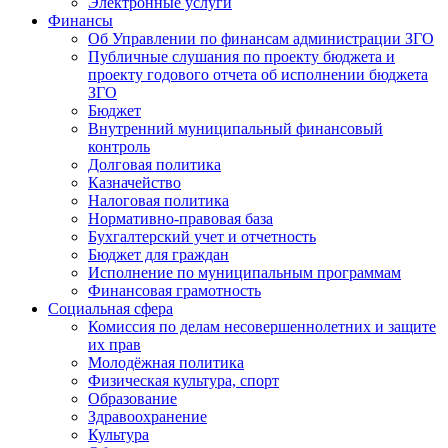
Электронные услуги
Финансы
Об Управлении по финансам администрации ЗГО
Публичные слушания по проекту бюджета и
проекту годового отчета об исполнении бюджета
ЗГО
Бюджет
Внутренний муниципальный финансовый
контроль
Долговая политика
Казначейство
Налоговая политика
Нормативно-правовая база
Бухгалтерский учет и отчетность
Бюджет для граждан
Исполнение по муниципальным программам
Финансовая грамотность
Социальная сфера
Комиссия по делам несовершеннолетних и защите
их прав
Молодёжная политика
Физическая культура, спорт
Образование
Здравоохранение
Культура