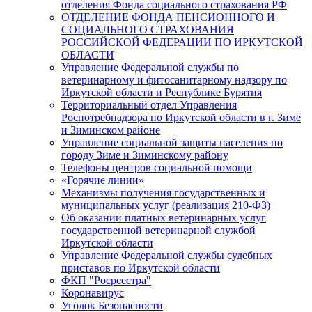
отделения Фонда социального страхования РФ
ОТДЕЛЕНИЕ ФОНДА ПЕНСИОННОГО И
СОЦИАЛЬНОГО СТРАХОВАНИЯ
РОССИЙСКОЙ ФЕДЕРАЦИИ ПО ИРКУТСКОЙ
ОБЛАСТИ
Управление Федеральной службы по
ветеринарному и фитосанитарному надзору по
Иркутской области и Республике Бурятия
Территориальный отдел Управления
Роспотребнадзора по Иркутской области в г. Зиме
и Зиминском районе
Управление социальной защиты населения по
городу Зиме и Зиминскому району
Телефоны центров социальной помощи
«Горячие линии»
Механизмы получения государственных и
муниципальных услуг (реализация 210-ФЗ)
Об оказании платных ветеринарных услуг
государственной ветеринарной службой
Иркутской области
Управление Федеральной службы судебных
приставов по Иркутской области
ФКП "Росреестра"
Коронавирус
Уголок Безопасности