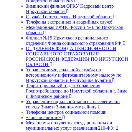
Иркутской области №5
Зиминский филиал ОГКУ Кадровый центр
Иркутской области
Служба Гостехнадзора Иркутской области
Телефоны экстренных и аварийных служб
Межрайонная ИФНС России № 6 по Иркутской
области
Филиал №15 Иркутского регионального
отделения Фонда социального страхования РФ
ОТДЕЛЕНИЕ ФОНДА ПЕНСИОННОГО И
СОЦИАЛЬНОГО СТРАХОВАНИЯ
РОССИЙСКОЙ ФЕДЕРАЦИИ ПО ИРКУТСКОЙ
ОБЛАСТИ
Управление Федеральной службы по
ветеринарному и фитосанитарному надзору по
Иркутской области и Республике Бурятия
Территориальный отдел Управления
Роспотребнадзора по Иркутской области в г. Зиме
и Зиминском районе
Управление социальной защиты населения по
городу Зиме и Зиминскому району
Телефоны центров социальной помощи
«Горячие линии»
Механизмы получения государственных и
муниципальных услуг (реализация 210-ФЗ)