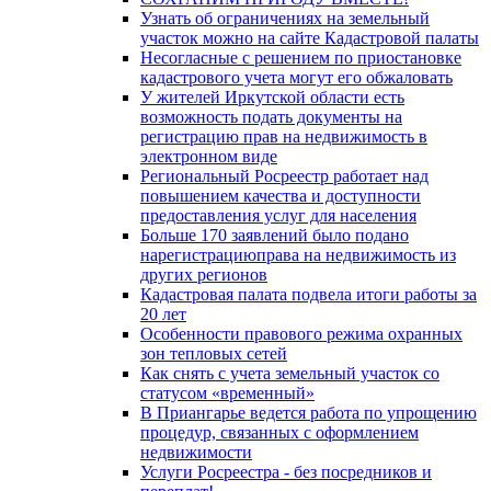
Узнать об ограничениях на земельный
участок можно на сайте Кадастровой палаты
Несогласные с решением по приостановке
кадастрового учета могут его обжаловать
У жителей Иркутской области есть
возможность подать документы на
регистрацию прав на недвижимость в
электронном виде
Региональный Росреестр работает над
повышением качества и доступности
предоставления услуг для населения
Больше 170 заявлений было подано
нарегистрациюправа на недвижимость из
других регионов
Кадастровая палата подвела итоги работы за
20 лет
Особенности правового режима охранных
зон тепловых сетей
Как снять с учета земельный участок со
статусом «временный»
В Приангарье ведется работа по упрощению
процедур, связанных с оформлением
недвижимости
Услуги Росреестра - без посредников и