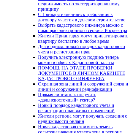
недвижимость по экстерриториальному
принципу
C 1 января изменились требования к
договору участия в долевом строительстве
Выбрать кадастрового инженера можно с
помощью электронного сервиса Росреестра
Жители Приангарья могут приватизировать
квартиру бесплатно в любое время
Два в одном: новый порядок кадастрового
учета и регистрации прав
Получить электронную подпись теперь
можно в офисах Кадастровой палаты
ПОМОЩЬ НА ЭТАПЕ ПРОВЕРКИ
ДОКУМЕНТОВ В ЛИЧНОМ КАБИНЕТЕ
КАДАСТРОВОГО ИНЖЕНЕРА
Охранная зона линий и сооружений связи и
линий и сооружений радиофикации
Прямая линия: как получить
«дальневосточный» гектар?
Новый порядок кадастрового учета и
регистрации прав жилых помещений
Жители региона могут получать сведения о
недвижимости онлайн
Новая кадастровая стоимость земель
сельхозназначения утверждена в регионе