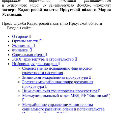
природных образований, объектов растительного
и животного мира, их генетического фонда», –
поясняет
эксперт Кадастровой палаты Иркутской области Мария
Устинская
.
Пресс-служба Кадастровой палаты по Иркутской области
Разделы сайта
О городе
Органы власти
Экономика
Финансы
Социальная сфера
ЖКХ, архитектура и строительство
Информация для граждан
Содействие по повышению финансовой
грамотности населения
Зиминская межрайонная прокуратура
Братская межрайонная природоохранная
прокуратура
Нижнеудинская транспортная прокуратура
Межмуниципальный отдел МВД РФ "Зиминский"
Межрайонное управление министерства
социального развития, опеки и попечительства