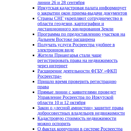
линии 26 и 28 сентября
Иркутская кадастровая палата информирует
о закрытии окон приема-выдачи документов
Страны СНГ укрепляют сотрудничество в
области геодезии, картографии и
дистанционного зондирования Земли
Программа по предоставлению участков на
Дальнем Востоке расширена
Получать услуги Росреестра удобнее в
электронном виде
Жители Приангарья стали чаще
регистрировать права на недвижимость
через интернет
Расширение деятельности ФГБУ «ФКП
Росреестра»
Пришло время проверить регистрацию
права
Прямые линии с заявителями проведет
Управление Росреестра по Иркутской
области 10 и 12 октября
Закон о «лесной амнистии» защитит права
добросовестных владельцев недвижимости
Кадастровую стоимость недвижимости
можно оспорить
О фактах коррупции в системе Росреестра