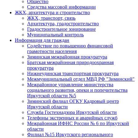
Общество
Средства массовой информации
ЖКХ, архитектура и строительство
ЖКХ, транспорт, связь
Архитектура, градостроительство
Градостроительное зонирование
Муниципальный контроль
Информация для граждан
Содействие по повышению финансовой
грамотности населения
Зиминская межрайонная прокуратура
Братская межрайонная природоохранная
прокуратура
Нижнеудинская транспортная прокуратура
Межмуниципальный отдел МВД РФ "Зиминский"
Межрайонное управление министерства
социального развития, опеки и попечительства
Иркутской области №5
Зиминский филиал ОГКУ Кадровый центр
Иркутской области
Служба Гостехнадзора Иркутской области
Телефоны экстренных и аварийных служб
Межрайонная ИФНС России № 6 по Иркутской
области
Филиал №15 Иркутского регионального