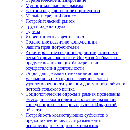
Стратегическое планирование
Муниципальные программы
Частно-государственное партнерство
Малый и средний бизнес
Потребительский рынок
Труд и охрана труда
Туризм
Инвестиционная деятельность
Содействие развитию конкуренции
Защита прав потребителей
Анкетирование среди предприятий, занятых в
легкой промышленности Иркутской области на
предмет возникающих барьеров при
осуществлении деятельности
Опрос для граждан с инвалидностью и
маломобильных групп населения в части
удовлетворенности уровнем доступности объектов
потребительского рынка
Социологические опросы в рамках проведения
ежегодного мониторинга состояния развития
конкуренции на товарных рынках Иркутской
области
Потребность хозяйствующих субъектов в
предоставлении мест для размещения
нестационарных торговых объектов