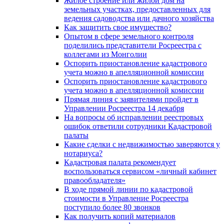
Жилое строение или жилой дом на
земельных участках, предоставленных для
ведения садоводства или дачного хозяйства
Как защитить свое имущество?
Опытом в сфере земельного контроля
поделились представители Росреестра с
коллегами из Монголии
Оспорить приостановление кадастрового
учета можно в апелляционной комиссии
Оспорить приостановление кадастрового
учета можно в апелляционной комиссии
Прямая линия с заявителями пройдет в
Управлении Росреестра 14 декабря
На вопросы об исправлении реестровых
ошибок ответили сотрудники Кадастровой
палаты
Какие сделки с недвижимостью заверяются у
нотариуса?
Кадастровая палата рекомендует
воспользоваться сервисом «личный кабинет
правообладателя»
В ходе прямой линии по кадастровой
стоимости в Управление Росреестра
поступило более 80 звонков
Как получить копий материалов