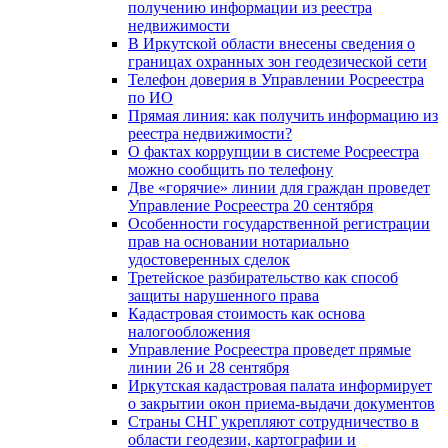
получению информации из реестра
недвижимости
В Иркутской области внесены сведения о
границах охранных зон геодезической сети
Телефон доверия в Управлении Росреестра
по ИО
Прямая линия: как получить информацию из
реестра недвижимости?
О фактах коррупции в системе Росреестра
можно сообщить по телефону
Две «горячие» линии для граждан проведет
Управление Росреестра 20 сентября
Особенности государственной регистрации
прав на основании нотариально
удостоверенных сделок
Третейское разбирательство как способ
защиты нарушенного права
Кадастровая стоимость как основа
налогообложения
Управление Росреестра проведет прямые
линии 26 и 28 сентября
Иркутская кадастровая палата информирует
о закрытии окон приема-выдачи документов
Страны СНГ укрепляют сотрудничество в
области геодезии, картографии и