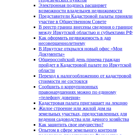
Электронная подпись расширяет
возможности владельцев недвижимости
Представители Кадастровой палаты приняли
участие в Общественном Совете
В реестр границ внесены сведения о границе
между Иркутской областью и субъектами РФ
Как оформить недвижимость в дар
несовершеннолетнему
В Иркутске открылся новый офис «Мои
Документы»
Общероссийский день приема граждан
пройдет в Кадастровой палате по Иркутской
области
Переход к налогообложению от кадастровой
стоимости не состоялся
Сообщить о коррупционных
правонарушениях можно по единому
«телефону доверия»
Кадастровая палата приглашает на лекцию
Жилое строение или жилой дом на
земельных участках, предоставленных для
ведения садоводства или дачного хозяйства
Как защитить свое имущество?
Опытом в сфере земельного контроля