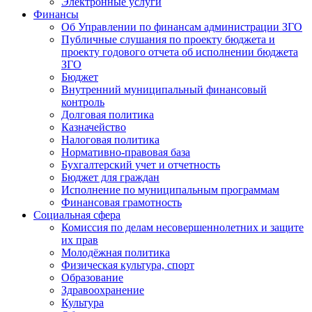
Электронные услуги
Финансы
Об Управлении по финансам администрации ЗГО
Публичные слушания по проекту бюджета и
проекту годового отчета об исполнении бюджета
ЗГО
Бюджет
Внутренний муниципальный финансовый
контроль
Долговая политика
Казначейство
Налоговая политика
Нормативно-правовая база
Бухгалтерский учет и отчетность
Бюджет для граждан
Исполнение по муниципальным программам
Финансовая грамотность
Социальная сфера
Комиссия по делам несовершеннолетних и защите
их прав
Молодёжная политика
Физическая культура, спорт
Образование
Здравоохранение
Культура