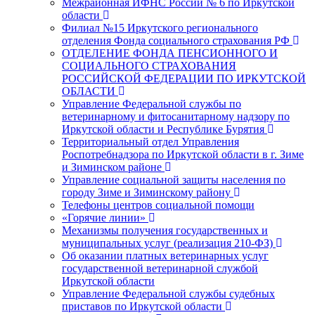
Межрайонная ИФНС России № 6 по Иркутской
области
Филиал №15 Иркутского регионального
отделения Фонда социального страхования РФ
ОТДЕЛЕНИЕ ФОНДА ПЕНСИОННОГО И
СОЦИАЛЬНОГО СТРАХОВАНИЯ
РОССИЙСКОЙ ФЕДЕРАЦИИ ПО ИРКУТСКОЙ
ОБЛАСТИ
Управление Федеральной службы по
ветеринарному и фитосанитарному надзору по
Иркутской области и Республике Бурятия
Территориальный отдел Управления
Роспотребнадзора по Иркутской области в г. Зиме
и Зиминском районе
Управление социальной защиты населения по
городу Зиме и Зиминскому району
Телефоны центров социальной помощи
«Горячие линии»
Механизмы получения государственных и
муниципальных услуг (реализация 210-ФЗ)
Об оказании платных ветеринарных услуг
государственной ветеринарной службой
Иркутской области
Управление Федеральной службы судебных
приставов по Иркутской области