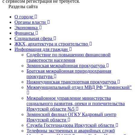
с сервисом регистрация не требуется.
Разделы сайта
О городе
Органы власти
Экономика
Финансы
Социальная сфера
ЖКХ, архитектура и строительство
Информация для граждан
Содействие по повышению финансовой
грамотности населения
Зиминская межрайонная прокуратура
Братская межрайонная природоохранная
прокуратура
Нижнеудинская транспортная прокуратура
Межмуниципальный отдел МВД РФ "Зиминский"
Межрайонное управление министерства
социального развития, опеки и попечительства
Иркутской области №5
Зиминский филиал ОГКУ Кадровый центр
Иркутской области
Служба Гостехнадзора Иркутской области
Телефоны экстренных и аварийных служб