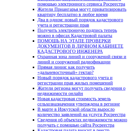
помощью электронного сервиса Росреестра
Жители Приангарья могут приватизировать
квартиру бесплатно в любое время
Два в одном: новый порядок кадастрового
учета и регистрации прав
Получить электронную подпись теперь
можно в офисах Кадастровой палаты
ПОМОЩЬ НА ЭТАПЕ ПРОВЕРКИ
ДОКУМЕНТОВ В ЛИЧНОМ КАБИНЕТЕ
КАДАСТРОВОГО ИНЖЕНЕРА
Охранная зона линий и сооружений связи и
линий и сооружений радиофикации
Прямая линия: как получить
«дальневосточный» гектар?
Новый порядок кадастрового учета и
регистрации прав жилых помещений
Жители региона могут получать сведения о
недвижимости онлайн
Новая кадастровая стоимость земель
сельхозназначения утверждена в регионе
В марте в Иркутской области выросло
количество заявлений на услуги Росреестра
Сведения об объектах недвижимости можно
получать с помощью сайта Росреестра
Кадастровая палата вносит в реестр