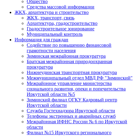
Общество
Средства массовой информации
ЖКХ, архитектура и строительство
ЖКХ, транспорт, связь
Архитектура, градостроительство
Градостроительное зонирование
Муниципальный контроль
Информация для граждан
Содействие по повышению финансовой
грамотности населения
Зиминская межрайонная прокуратура
Братская межрайонная природоохранная
прокуратура
Нижнеудинская транспортная прокуратура
Межмуниципальный отдел МВД РФ "Зиминский"
Межрайонное управление министерства
социального развития, опеки и попечительства
Иркутской области №5
Зиминский филиал ОГКУ Кадровый центр
Иркутской области
Служба Гостехнадзора Иркутской области
Телефоны экстренных и аварийных служб
Межрайонная ИФНС России № 6 по Иркутской
области
Филиал №15 Иркутского регионального