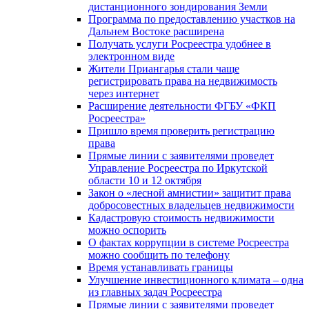
дистанционного зондирования Земли
Программа по предоставлению участков на
Дальнем Востоке расширена
Получать услуги Росреестра удобнее в
электронном виде
Жители Приангарья стали чаще
регистрировать права на недвижимость
через интернет
Расширение деятельности ФГБУ «ФКП
Росреестра»
Пришло время проверить регистрацию
права
Прямые линии с заявителями проведет
Управление Росреестра по Иркутской
области 10 и 12 октября
Закон о «лесной амнистии» защитит права
добросовестных владельцев недвижимости
Кадастровую стоимость недвижимости
можно оспорить
О фактах коррупции в системе Росреестра
можно сообщить по телефону
Время устанавливать границы
Улучшение инвестиционного климата – одна
из главных задач Росреестра
Прямые линии с заявителями проведет