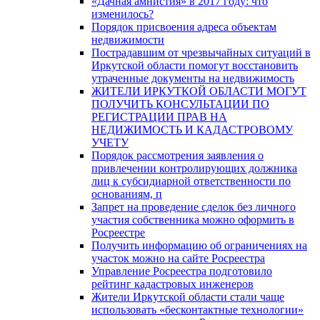
«Дачная амнистия» в 2017 году: что
изменилось?
Порядок присвоения адреса объектам
недвижимости
Пострадавшим от чрезвычайных ситуаций в
Иркутской области помогут восстановить
утраченные документы на недвижимость
ЖИТЕЛИ ИРКУТКОЙ ОБЛАСТИ МОГУТ
ПОЛУЧИТЬ КОНСУЛЬТАЦИИ ПО
РЕГИСТРАЦИИ ПРАВ НА
НЕДИЖИМОСТЬ И КАДАСТРОВОМУ
УЧЕТУ
Порядок рассмотрения заявления о
привлечении контролирующих должника
лиц к субсидиарной ответственности по
основаниям, п
Запрет на проведение сделок без личного
участия собственника можно оформить в
Росреестре
Получить информацию об ограничениях на
участок можно на сайте Росреестра
Управление Росреестра подготовило
рейтинг кадастровых инженеров
Жители Иркутской области стали чаще
использовать «бесконтактные технологии»