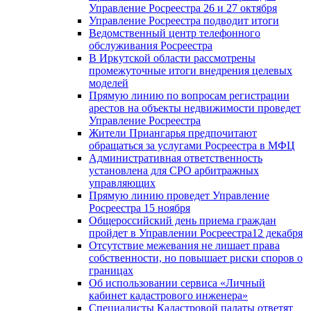
Управление Росреестра 26 и 27 октября
Управление Росреестра подводит итоги
Ведомственный центр телефонного
обслуживания Росреестра
В Иркутской области рассмотрены
промежуточные итоги внедрения целевых
моделей
Прямую линию по вопросам регистрации
арестов на объекты недвижимости проведет
Управление Росреестра
Жители Приангарья предпочитают
обращаться за услугами Росреестра в МФЦ
Административная ответственность
установлена для СРО арбитражных
управляющих
Прямую линию проведет Управление
Росреестра 15 ноября
Общероссийский день приема граждан
пройдет в Управлении Росреестра12 декабря
Отсутствие межевания не лишает права
собственности, но повышает риски споров о
границах
Об использовании сервиса «Личный
кабинет кадастрового инженера»
Специалисты Кадастровой палаты ответят