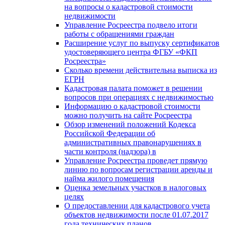
на вопросы о кадастровой стоимости
недвижимости
Управление Росреестра подвело итоги
работы с обращениями граждан
Расширение услуг по выпуску сертификатов
удостоверяющего центра ФГБУ «ФКП
Росреестра»
Сколько времени действительна выписка из
ЕГРН
Кадастровая палата поможет в решении
вопросов при операциях с недвижимостью
Информацию о кадастровой стоимости
можно получить на сайте Росреестра
Обзор изменений положений Кодекса
Российской Федерации об
административных правонарушениях в
части контроля (надзора) в
Управление Росреестра проведет прямую
линию по вопросам регистрации аренды и
найма жилого помещения
Оценка земельных участков в налоговых
целях
О предоставлении для кадастрового учета
объектов недвижимости после 01.07.2017
года технических планов