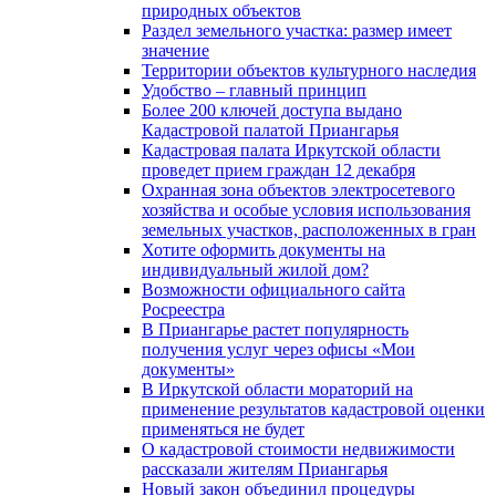
природных объектов
Раздел земельного участка: размер имеет
значение
Территории объектов культурного наследия
Удобство – главный принцип
Более 200 ключей доступа выдано
Кадастровой палатой Приангарья
Кадастровая палата Иркутской области
проведет прием граждан 12 декабря
Охранная зона объектов электросетевого
хозяйства и особые условия использования
земельных участков, расположенных в гран
Хотите оформить документы на
индивидуальный жилой дом?
Возможности официального сайта
Росреестра
В Приангарье растет популярность
получения услуг через офисы «Мои
документы»
В Иркутской области мораторий на
применение результатов кадастровой оценки
применяться не будет
О кадастровой стоимости недвижимости
рассказали жителям Приангарья
Новый закон объединил процедуры