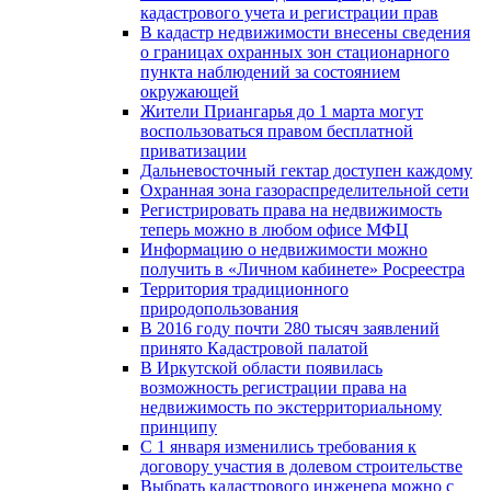
кадастрового учета и регистрации прав
В кадастр недвижимости внесены сведения
о границах охранных зон стационарного
пункта наблюдений за состоянием
окружающей
Жители Приангарья до 1 марта могут
воспользоваться правом бесплатной
приватизации
Дальневосточный гектар доступен каждому
Охранная зона газораспределительной сети
Регистрировать права на недвижимость
теперь можно в любом офисе МФЦ
Информацию о недвижимости можно
получить в «Личном кабинете» Росреестра
Территория традиционного
природопользования
В 2016 году почти 280 тысяч заявлений
принято Кадастровой палатой
В Иркутской области появилась
возможность регистрации права на
недвижимость по экстерриториальному
принципу
C 1 января изменились требования к
договору участия в долевом строительстве
Выбрать кадастрового инженера можно с