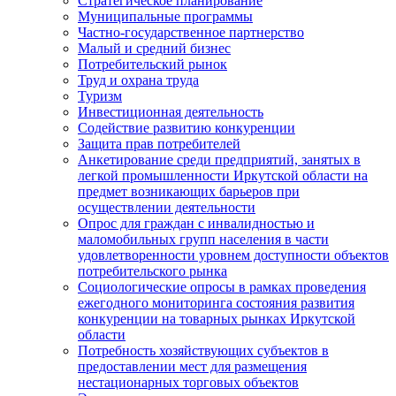
Стратегическое планирование
Муниципальные программы
Частно-государственное партнерство
Малый и средний бизнес
Потребительский рынок
Труд и охрана труда
Туризм
Инвестиционная деятельность
Содействие развитию конкуренции
Защита прав потребителей
Анкетирование среди предприятий, занятых в
легкой промышленности Иркутской области на
предмет возникающих барьеров при
осуществлении деятельности
Опрос для граждан с инвалидностью и
маломобильных групп населения в части
удовлетворенности уровнем доступности объектов
потребительского рынка
Социологические опросы в рамках проведения
ежегодного мониторинга состояния развития
конкуренции на товарных рынках Иркутской
области
Потребность хозяйствующих субъектов в
предоставлении мест для размещения
нестационарных торговых объектов