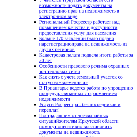
возможность подать документы на
регистрацию прав на недвижимость в
электронном виде
Региональный Росреестр работает над
повышением качества и доступности
предоставления услуг для населения
Больше 170 заявлений было подано
нарегистрациюправа на недвижимость из
других регионов
Кадастровая палата подвела итоги работы за
20 лет
Особенности правового режима охранных
зон тепловых сетей
Как снять с учета земельный участок со
статусом «временный»
В Приангарье ведется работа по упрощению
процедур, связанных с оформлением
недвижимости
Услуги Росреестра - без посредников и
переплат!
Пострадавшим от чрезвычайных
ситуацийжителям Иркутской области
помогут оперативно восстановить
документы на недвижимость