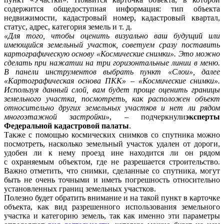
содержится общедоступная информация: тип объекта
недвижимости, кадастровый номер, кадастровый квартал,
статус, адрес, категория земель и т. д.
«Для того, чтобы оценить визуально ваш будущий или
имеющийся земельный участок, советуем сразу поставить
картографическую основу «К
осмические снимки». Это можно
сделать при нажатии на три горизонтальные линии в меню.
В панели инструментов выбрать пункт «Слои», далее
«Картографическая основа ПКК» – «Космические снимки».
Используя данный слой, вам будет проще оценить границы
земельного участка, посмотреть, как расположен объект
относительно других земельных участков и нет ли рядом
многоэтажной застройки»
, – подчеркнули
эксперты
Федеральной кадастровой палаты
.
Также с помощью космических снимков со спутника можно
посмотреть, насколько земельный участок удален от дороги,
удобен ли к нему проезд ине находится ли он рядом
с охраняемым объектом, где не разрешается строительство.
Важно отметить, что снимки, сделанные со спутника, могут
быть не очень точными и иметь погрешность относительно
установленных границ земельных участков.
Полезно будет обратить внимание и на такой пункт в карточке
объекта, как вид разрешенного использования земельного
участка и категорию земель, так как именно эти параметры