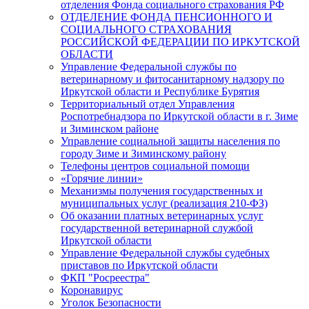
отделения Фонда социального страхования РФ
ОТДЕЛЕНИЕ ФОНДА ПЕНСИОННОГО И
СОЦИАЛЬНОГО СТРАХОВАНИЯ
РОССИЙСКОЙ ФЕДЕРАЦИИ ПО ИРКУТСКОЙ
ОБЛАСТИ
Управление Федеральной службы по
ветеринарному и фитосанитарному надзору по
Иркутской области и Республике Бурятия
Территориальный отдел Управления
Роспотребнадзора по Иркутской области в г. Зиме
и Зиминском районе
Управление социальной защиты населения по
городу Зиме и Зиминскому району
Телефоны центров социальной помощи
«Горячие линии»
Механизмы получения государственных и
муниципальных услуг (реализация 210-ФЗ)
Об оказании платных ветеринарных услуг
государственной ветеринарной службой
Иркутской области
Управление Федеральной службы судебных
приставов по Иркутской области
ФКП "Росреестра"
Коронавирус
Уголок Безопасности