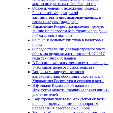
можно получить на сайте Росреестра
Обзор изменений положений Кодекса
Российской Федерации об
административных правонарушениях в
части контроля (надзора) в
Управление Росреестра проведет прямую
линию по вопросам регистрации аренды и
найма жилого помещения
Оценка земельных участков в налоговых
целях
О предоставлении для кадастрового учета
объектов недвижимости после 01.07.2017
года технических планов
В России изменился механизм защиты прав
участников долевого строительства
Вопросы межведомственного
взаимодействия обсудили представители
Управления Росреестра и органов власти
В филиале Кадастровой палаты по
Иркутской области прошла «горячая линия»
для заявителей
Кадастровая палата по Иркутской области
проведет прямую линию по вопросам
исправления реестровых ошибок
Земельный налог и кадастровая стоимость