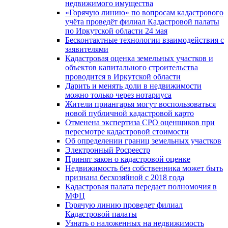
недвижимого имущества
«Горячую линию» по вопросам кадастрового
учёта проведёт филиал Кадастровой палаты
по Иркутской области 24 мая
Бесконтактные технологии взаимодействия с
заявителями
Кадастровая оценка земельных участков и
объектов капитального строительства
проводится в Иркутской области
Дарить и менять доли в недвижимости
можно только через нотариуса
Жители приангарья могут воспользоваться
новой публичной кадастровой карто
Отменена экспертиза СРО оценщиков при
пересмотре кадастровой стоимости
Об определении границ земельных участков
Электронный Росреестр
Принят закон о кадастровой оценке
Недвижимость без собственника может быть
признана бесхозяйной с 2018 года
Кадастровая палата передает полномочия в
МФЦ
Горячую линию проведет филиал
Кадастровой палаты
Узнать о наложенных на недвижимость