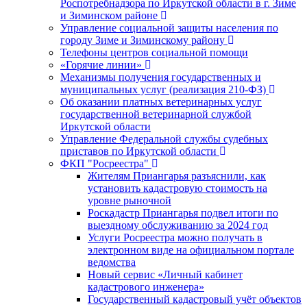
Роспотребнадзора по Иркутской области в г. Зиме
и Зиминском районе
Управление социальной защиты населения по
городу Зиме и Зиминскому району
Телефоны центров социальной помощи
«Горячие линии»
Механизмы получения государственных и
муниципальных услуг (реализация 210-ФЗ)
Об оказании платных ветеринарных услуг
государственной ветеринарной службой
Иркутской области
Управление Федеральной службы судебных
приставов по Иркутской области
ФКП "Росреестра"
Жителям Приангарья разъяснили, как
установить кадастровую стоимость на
уровне рыночной
Роскадастр Приангарья подвел итоги по
выездному обслуживанию за 2024 год
Услуги Росреестра можно получать в
электронном виде на официальном портале
ведомства
Новый сервис «Личный кабинет
кадастрового инженера»
Государственный кадастровый учёт объектов