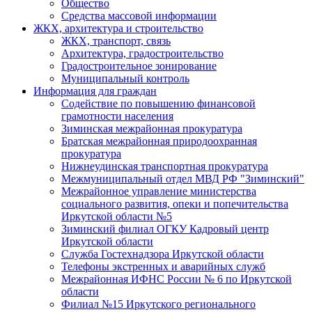
Общество
Средства массовой информации
ЖКХ, архитектура и строительство
ЖКХ, транспорт, связь
Архитектура, градостроительство
Градостроительное зонирование
Муниципальный контроль
Информация для граждан
Содействие по повышению финансовой
грамотности населения
Зиминская межрайонная прокуратура
Братская межрайонная природоохранная
прокуратура
Нижнеудинская транспортная прокуратура
Межмуниципальный отдел МВД РФ "Зиминский"
Межрайонное управление министерства
социального развития, опеки и попечительства
Иркутской области №5
Зиминский филиал ОГКУ Кадровый центр
Иркутской области
Служба Гостехнадзора Иркутской области
Телефоны экстренных и аварийных служб
Межрайонная ИФНС России № 6 по Иркутской
области
Филиал №15 Иркутского регионального