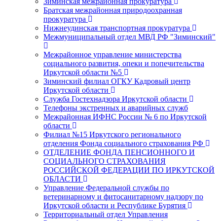
Зиминская межрайонная прокуратура
Братская межрайонная природоохранная
прокуратура
Нижнеудинская транспортная прокуратура
Межмуниципальный отдел МВД РФ "Зиминский"
Межрайонное управление министерства
социального развития, опеки и попечительства
Иркутской области №5
Зиминский филиал ОГКУ Кадровый центр
Иркутской области
Служба Гостехнадзора Иркутской области
Телефоны экстренных и аварийных служб
Межрайонная ИФНС России № 6 по Иркутской
области
Филиал №15 Иркутского регионального
отделения Фонда социального страхования РФ
ОТДЕЛЕНИЕ ФОНДА ПЕНСИОННОГО И
СОЦИАЛЬНОГО СТРАХОВАНИЯ
РОССИЙСКОЙ ФЕДЕРАЦИИ ПО ИРКУТСКОЙ
ОБЛАСТИ
Управление Федеральной службы по
ветеринарному и фитосанитарному надзору по
Иркутской области и Республике Бурятия
Территориальный отдел Управления