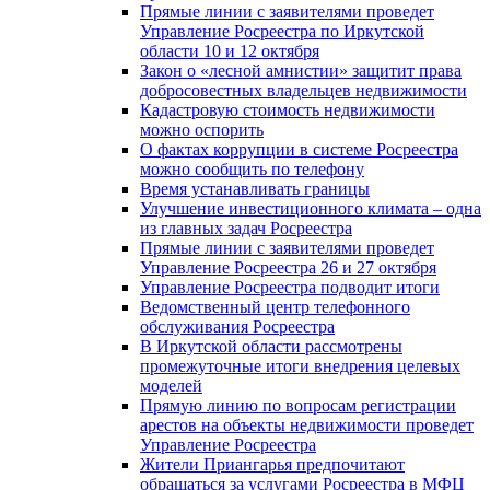
Прямые линии с заявителями проведет
Управление Росреестра по Иркутской
области 10 и 12 октября
Закон о «лесной амнистии» защитит права
добросовестных владельцев недвижимости
Кадастровую стоимость недвижимости
можно оспорить
О фактах коррупции в системе Росреестра
можно сообщить по телефону
Время устанавливать границы
Улучшение инвестиционного климата – одна
из главных задач Росреестра
Прямые линии с заявителями проведет
Управление Росреестра 26 и 27 октября
Управление Росреестра подводит итоги
Ведомственный центр телефонного
обслуживания Росреестра
В Иркутской области рассмотрены
промежуточные итоги внедрения целевых
моделей
Прямую линию по вопросам регистрации
арестов на объекты недвижимости проведет
Управление Росреестра
Жители Приангарья предпочитают
обращаться за услугами Росреестра в МФЦ