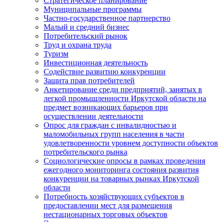
Стратегическое планирование
Муниципальные программы
Частно-государственное партнерство
Малый и средний бизнес
Потребительский рынок
Труд и охрана труда
Туризм
Инвестиционная деятельность
Содействие развитию конкуренции
Защита прав потребителей
Анкетирование среди предприятий, занятых в
легкой промышленности Иркутской области на
предмет возникающих барьеров при
осуществлении деятельности
Опрос для граждан с инвалидностью и
маломобильных групп населения в части
удовлетворенности уровнем доступности объектов
потребительского рынка
Социологические опросы в рамках проведения
ежегодного мониторинга состояния развития
конкуренции на товарных рынках Иркутской
области
Потребность хозяйствующих субъектов в
предоставлении мест для размещения
нестационарных торговых объектов