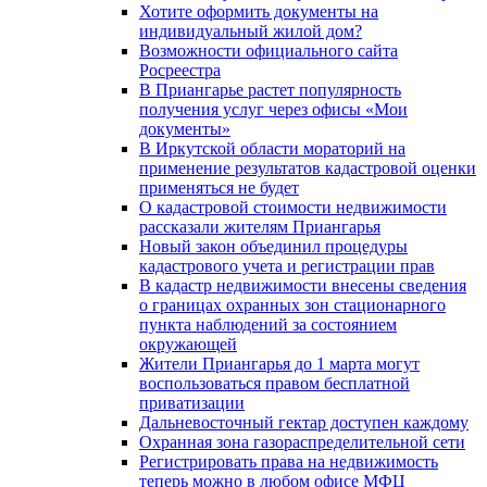
Хотите оформить документы на
индивидуальный жилой дом?
Возможности официального сайта
Росреестра
В Приангарье растет популярность
получения услуг через офисы «Мои
документы»
В Иркутской области мораторий на
применение результатов кадастровой оценки
применяться не будет
О кадастровой стоимости недвижимости
рассказали жителям Приангарья
Новый закон объединил процедуры
кадастрового учета и регистрации прав
В кадастр недвижимости внесены сведения
о границах охранных зон стационарного
пункта наблюдений за состоянием
окружающей
Жители Приангарья до 1 марта могут
воспользоваться правом бесплатной
приватизации
Дальневосточный гектар доступен каждому
Охранная зона газораспределительной сети
Регистрировать права на недвижимость
теперь можно в любом офисе МФЦ