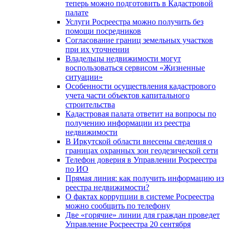
теперь можно подготовить в Кадастровой
палате
Услуги Росреестра можно получить без
помощи посредников
Согласование границ земельных участков
при их уточнении
Владельцы недвижимости могут
воспользоваться сервисом «Жизненные
ситуации»
Особенности осуществления кадастрового
учета части объектов капитального
строительства
Кадастровая палата ответит на вопросы по
получению информации из реестра
недвижимости
В Иркутской области внесены сведения о
границах охранных зон геодезической сети
Телефон доверия в Управлении Росреестра
по ИО
Прямая линия: как получить информацию из
реестра недвижимости?
О фактах коррупции в системе Росреестра
можно сообщить по телефону
Две «горячие» линии для граждан проведет
Управление Росреестра 20 сентября