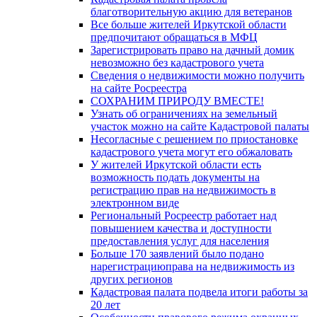
благотворительную акцию для ветеранов
Все больше жителей Иркутской области
предпочитают обращаться в МФЦ
Зарегистрировать право на дачный домик
невозможно без кадастрового учета
Сведения о недвижимости можно получить
на сайте Росреестра
СОХРАНИМ ПРИРОДУ ВМЕСТЕ!
Узнать об ограничениях на земельный
участок можно на сайте Кадастровой палаты
Несогласные с решением по приостановке
кадастрового учета могут его обжаловать
У жителей Иркутской области есть
возможность подать документы на
регистрацию прав на недвижимость в
электронном виде
Региональный Росреестр работает над
повышением качества и доступности
предоставления услуг для населения
Больше 170 заявлений было подано
нарегистрациюправа на недвижимость из
других регионов
Кадастровая палата подвела итоги работы за
20 лет