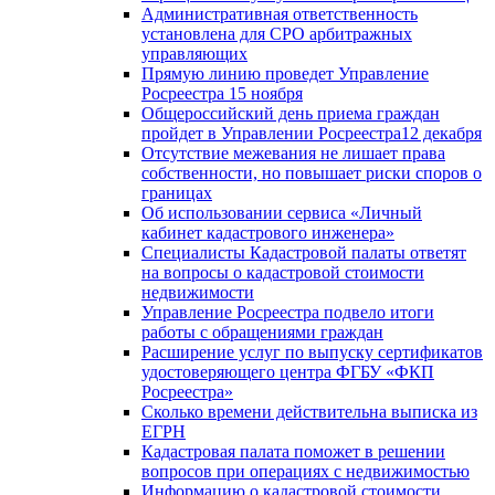
Административная ответственность
установлена для СРО арбитражных
управляющих
Прямую линию проведет Управление
Росреестра 15 ноября
Общероссийский день приема граждан
пройдет в Управлении Росреестра12 декабря
Отсутствие межевания не лишает права
собственности, но повышает риски споров о
границах
Об использовании сервиса «Личный
кабинет кадастрового инженера»
Специалисты Кадастровой палаты ответят
на вопросы о кадастровой стоимости
недвижимости
Управление Росреестра подвело итоги
работы с обращениями граждан
Расширение услуг по выпуску сертификатов
удостоверяющего центра ФГБУ «ФКП
Росреестра»
Сколько времени действительна выписка из
ЕГРН
Кадастровая палата поможет в решении
вопросов при операциях с недвижимостью
Информацию о кадастровой стоимости