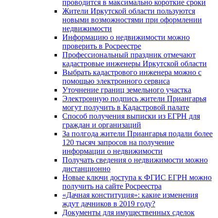
проводится в максимально короткие сроки
Жители Иркутской области пользуются
новыми возможностями при оформлении
недвижимости
Информацию о недвижимости можно
проверить в Росреестре
Профессиональный праздник отмечают
кадастровые инженеры Иркутской области
Выбрать кадастрового инженера можно с
помощью электронного сервиса
Уточнение границ земельного участка
Электронную подпись жители Приангарья
могут получить в Кадастровой палате
Способ получения выписки из ЕГРН для
граждан и организаций
За полгода жители Приангарья подали более
120 тысяч запросов на получение
информации о недвижимости
Получать сведения о недвижимости можно
дистанционно
Новые ключи доступа к ФГИС ЕГРН можно
получить на сайте Росреестра
«Дачная конституция»: какие изменения
ждут дачников в 2019 году?
Документы для имущественных сделок