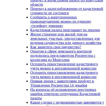
пройдет в Кадастровой палате по Иркутской
области
Переход к налогообложению от кадастровой
стоимости не состоялся
Сообщить о коррупционных
правонарушениях можно по единому
«телефону доверия»
Кадастровая палата приглашает на лекцию
Жилое строение или жилой дом на
земельных участках, предоставленных для
ведения садоводства или дачного хозяйства
Как защитить свое имущество?
Опытом в сфере земельного контроля
поделились представители Росреестра с
коллегами из Монголии
Оспорить приостановление кадастрового
учета можно в апелляционной комиссии
Оспорить приостановление кадастрового
учета можно в апелляционной комиссии
Прямая линия с заявителями пройдет в
Управлении Росреестра 14 декабря
На вопросы об исправлении реестровых
ошибок ответили сотрудники Кадастровой
палаты
Какие сделки с недвижимостью заверяются у