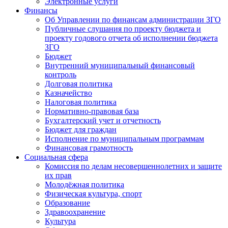
Электронные услуги
Финансы
Об Управлении по финансам администрации ЗГО
Публичные слушания по проекту бюджета и
проекту годового отчета об исполнении бюджета
ЗГО
Бюджет
Внутренний муниципальный финансовый
контроль
Долговая политика
Казначейство
Налоговая политика
Нормативно-правовая база
Бухгалтерский учет и отчетность
Бюджет для граждан
Исполнение по муниципальным программам
Финансовая грамотность
Социальная сфера
Комиссия по делам несовершеннолетних и защите
их прав
Молодёжная политика
Физическая культура, спорт
Образование
Здравоохранение
Культура