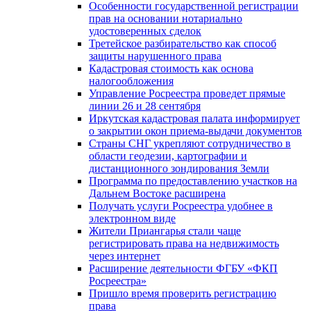
Особенности государственной регистрации
прав на основании нотариально
удостоверенных сделок
Третейское разбирательство как способ
защиты нарушенного права
Кадастровая стоимость как основа
налогообложения
Управление Росреестра проведет прямые
линии 26 и 28 сентября
Иркутская кадастровая палата информирует
о закрытии окон приема-выдачи документов
Страны СНГ укрепляют сотрудничество в
области геодезии, картографии и
дистанционного зондирования Земли
Программа по предоставлению участков на
Дальнем Востоке расширена
Получать услуги Росреестра удобнее в
электронном виде
Жители Приангарья стали чаще
регистрировать права на недвижимость
через интернет
Расширение деятельности ФГБУ «ФКП
Росреестра»
Пришло время проверить регистрацию
права