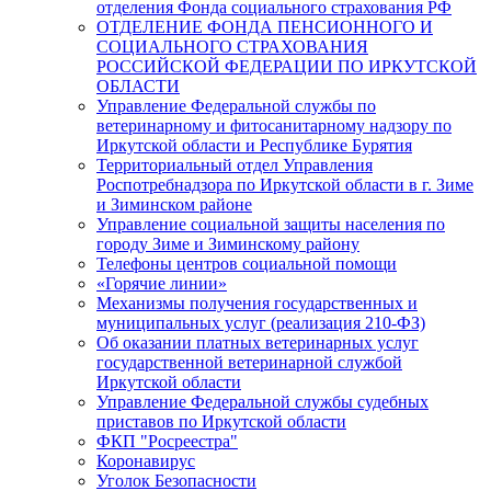
отделения Фонда социального страхования РФ
ОТДЕЛЕНИЕ ФОНДА ПЕНСИОННОГО И
СОЦИАЛЬНОГО СТРАХОВАНИЯ
РОССИЙСКОЙ ФЕДЕРАЦИИ ПО ИРКУТСКОЙ
ОБЛАСТИ
Управление Федеральной службы по
ветеринарному и фитосанитарному надзору по
Иркутской области и Республике Бурятия
Территориальный отдел Управления
Роспотребнадзора по Иркутской области в г. Зиме
и Зиминском районе
Управление социальной защиты населения по
городу Зиме и Зиминскому району
Телефоны центров социальной помощи
«Горячие линии»
Механизмы получения государственных и
муниципальных услуг (реализация 210-ФЗ)
Об оказании платных ветеринарных услуг
государственной ветеринарной службой
Иркутской области
Управление Федеральной службы судебных
приставов по Иркутской области
ФКП "Росреестра"
Коронавирус
Уголок Безопасности