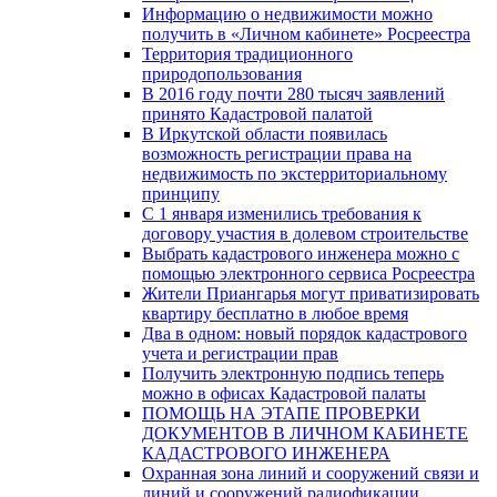
Информацию о недвижимости можно
получить в «Личном кабинете» Росреестра
Территория традиционного
природопользования
В 2016 году почти 280 тысяч заявлений
принято Кадастровой палатой
В Иркутской области появилась
возможность регистрации права на
недвижимость по экстерриториальному
принципу
C 1 января изменились требования к
договору участия в долевом строительстве
Выбрать кадастрового инженера можно с
помощью электронного сервиса Росреестра
Жители Приангарья могут приватизировать
квартиру бесплатно в любое время
Два в одном: новый порядок кадастрового
учета и регистрации прав
Получить электронную подпись теперь
можно в офисах Кадастровой палаты
ПОМОЩЬ НА ЭТАПЕ ПРОВЕРКИ
ДОКУМЕНТОВ В ЛИЧНОМ КАБИНЕТЕ
КАДАСТРОВОГО ИНЖЕНЕРА
Охранная зона линий и сооружений связи и
линий и сооружений радиофикации