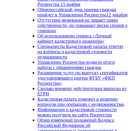
Росреестра 15 ноября
Общероссийский день приема граждан
пройдет в Управлении Росреестра12 декабря
Отсутствие межевания не лишает права
собственности, но повышает риски споров о
границах
Об использовании сервиса «Личный
кабинет кадастрового инженера»
Специалисты Кадастровой палаты ответят
на вопросы о кадастровой стоимости
недвижимости
Управление Росреестра подвело итоги
работы с обращениями граждан
Расширение услуг по выпуску сертификатов
удостоверяющего центра ФГБУ «ФКП
Росреестра»
Сколько времени действительна выписка из
ЕГРН
Кадастровая палата поможет в решении
вопросов при операциях с недвижимостью
Информацию о кадастровой стоимости
можно получить на сайте Росреестра
Обзор изменений положений Кодекса
Российской Федерации об
административных правонарушениях в