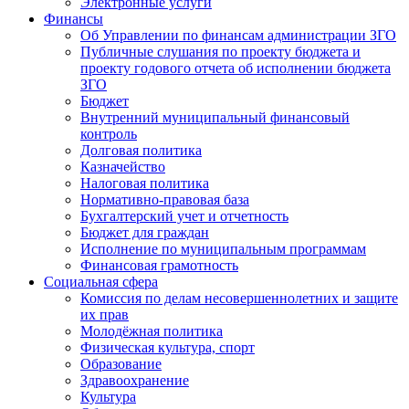
Электронные услуги
Финансы
Об Управлении по финансам администрации ЗГО
Публичные слушания по проекту бюджета и
проекту годового отчета об исполнении бюджета
ЗГО
Бюджет
Внутренний муниципальный финансовый
контроль
Долговая политика
Казначейство
Налоговая политика
Нормативно-правовая база
Бухгалтерский учет и отчетность
Бюджет для граждан
Исполнение по муниципальным программам
Финансовая грамотность
Социальная сфера
Комиссия по делам несовершеннолетних и защите
их прав
Молодёжная политика
Физическая культура, спорт
Образование
Здравоохранение
Культура