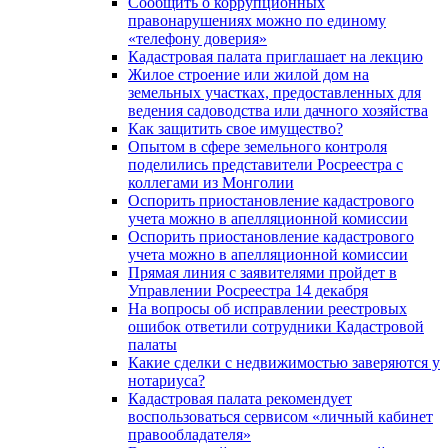
Сообщить о коррупционных
правонарушениях можно по единому
«телефону доверия»
Кадастровая палата приглашает на лекцию
Жилое строение или жилой дом на
земельных участках, предоставленных для
ведения садоводства или дачного хозяйства
Как защитить свое имущество?
Опытом в сфере земельного контроля
поделились представители Росреестра с
коллегами из Монголии
Оспорить приостановление кадастрового
учета можно в апелляционной комиссии
Оспорить приостановление кадастрового
учета можно в апелляционной комиссии
Прямая линия с заявителями пройдет в
Управлении Росреестра 14 декабря
На вопросы об исправлении реестровых
ошибок ответили сотрудники Кадастровой
палаты
Какие сделки с недвижимостью заверяются у
нотариуса?
Кадастровая палата рекомендует
воспользоваться сервисом «личный кабинет
правообладателя»