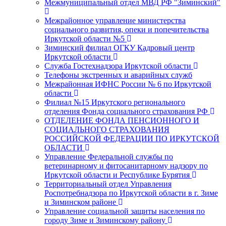
Межмуниципальный отдел МВД РФ "Зиминский"
Межрайонное управление министерства
социального развития, опеки и попечительства
Иркутской области №5
Зиминский филиал ОГКУ Кадровый центр
Иркутской области
Служба Гостехнадзора Иркутской области
Телефоны экстренных и аварийных служб
Межрайонная ИФНС России № 6 по Иркутской
области
Филиал №15 Иркутского регионального
отделения Фонда социального страхования РФ
ОТДЕЛЕНИЕ ФОНДА ПЕНСИОННОГО И
СОЦИАЛЬНОГО СТРАХОВАНИЯ
РОССИЙСКОЙ ФЕДЕРАЦИИ ПО ИРКУТСКОЙ
ОБЛАСТИ
Управление Федеральной службы по
ветеринарному и фитосанитарному надзору по
Иркутской области и Республике Бурятия
Территориальный отдел Управления
Роспотребнадзора по Иркутской области в г. Зиме
и Зиминском районе
Управление социальной защиты населения по
городу Зиме и Зиминскому району