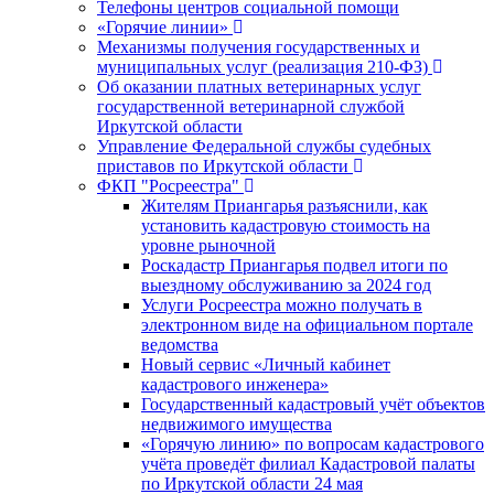
Телефоны центров социальной помощи
«Горячие линии»
Механизмы получения государственных и
муниципальных услуг (реализация 210-ФЗ)
Об оказании платных ветеринарных услуг
государственной ветеринарной службой
Иркутской области
Управление Федеральной службы судебных
приставов по Иркутской области
ФКП "Росреестра"
Жителям Приангарья разъяснили, как
установить кадастровую стоимость на
уровне рыночной
Роскадастр Приангарья подвел итоги по
выездному обслуживанию за 2024 год
Услуги Росреестра можно получать в
электронном виде на официальном портале
ведомства
Новый сервис «Личный кабинет
кадастрового инженера»
Государственный кадастровый учёт объектов
недвижимого имущества
«Горячую линию» по вопросам кадастрового
учёта проведёт филиал Кадастровой палаты
по Иркутской области 24 мая