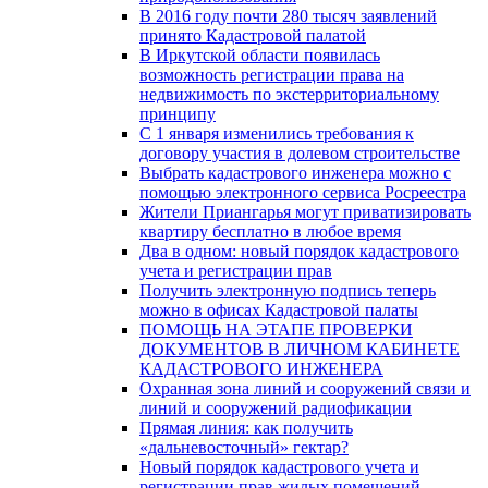
В 2016 году почти 280 тысяч заявлений
принято Кадастровой палатой
В Иркутской области появилась
возможность регистрации права на
недвижимость по экстерриториальному
принципу
C 1 января изменились требования к
договору участия в долевом строительстве
Выбрать кадастрового инженера можно с
помощью электронного сервиса Росреестра
Жители Приангарья могут приватизировать
квартиру бесплатно в любое время
Два в одном: новый порядок кадастрового
учета и регистрации прав
Получить электронную подпись теперь
можно в офисах Кадастровой палаты
ПОМОЩЬ НА ЭТАПЕ ПРОВЕРКИ
ДОКУМЕНТОВ В ЛИЧНОМ КАБИНЕТЕ
КАДАСТРОВОГО ИНЖЕНЕРА
Охранная зона линий и сооружений связи и
линий и сооружений радиофикации
Прямая линия: как получить
«дальневосточный» гектар?
Новый порядок кадастрового учета и
регистрации прав жилых помещений