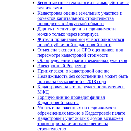
Бесконтактные технологии взаимодействия с
заявителями
Кадастровая оценка земельных участков и
объектов капитального строительства
проводится в Иркутской области
Дарить и менять доли в недвижимости
можно только через нотариуса
Жители приангарья могут воспользоваться
новой публичной кадастровой карто
Отменена экспертиза СРО оценщиков при
пересмотре кадастровой стоимости
Об определении границ земельных участков
Электронный Росреестр
Принят закон о кадастровой оценке
Недвижимость без собственника может быть
признана бесхозяйной с 2018 года
Кадастровая палата передает полномочия в
МФЦ
Горячую линию проведет филиал
Кадастровой палаты
Узнать о наложенных на недвижимость
обременениях можно в Кадастровой палате
Кадастровый учет жилых домов возможен
только при наличии разрешения на
строительство