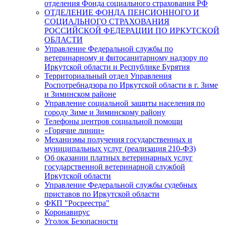
отделения Фонда социального страхования РФ
ОТДЕЛЕНИЕ ФОНДА ПЕНСИОННОГО И
СОЦИАЛЬНОГО СТРАХОВАНИЯ
РОССИЙСКОЙ ФЕДЕРАЦИИ ПО ИРКУТСКОЙ
ОБЛАСТИ
Управление Федеральной службы по
ветеринарному и фитосанитарному надзору по
Иркутской области и Республике Бурятия
Территориальный отдел Управления
Роспотребнадзора по Иркутской области в г. Зиме
и Зиминском районе
Управление социальной защиты населения по
городу Зиме и Зиминскому району
Телефоны центров социальной помощи
«Горячие линии»
Механизмы получения государственных и
муниципальных услуг (реализация 210-ФЗ)
Об оказании платных ветеринарных услуг
государственной ветеринарной службой
Иркутской области
Управление Федеральной службы судебных
приставов по Иркутской области
ФКП "Росреестра"
Коронавирус
Уголок Безопасности