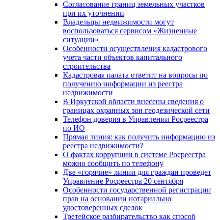
Согласование границ земельных участков
при их уточнении
Владельцы недвижимости могут
воспользоваться сервисом «Жизненные
ситуации»
Особенности осуществления кадастрового
учета части объектов капитального
строительства
Кадастровая палата ответит на вопросы по
получению информации из реестра
недвижимости
В Иркутской области внесены сведения о
границах охранных зон геодезической сети
Телефон доверия в Управлении Росреестра
по ИО
Прямая линия: как получить информацию из
реестра недвижимости?
О фактах коррупции в системе Росреестра
можно сообщить по телефону
Две «горячие» линии для граждан проведет
Управление Росреестра 20 сентября
Особенности государственной регистрации
прав на основании нотариально
удостоверенных сделок
Третейское разбирательство как способ