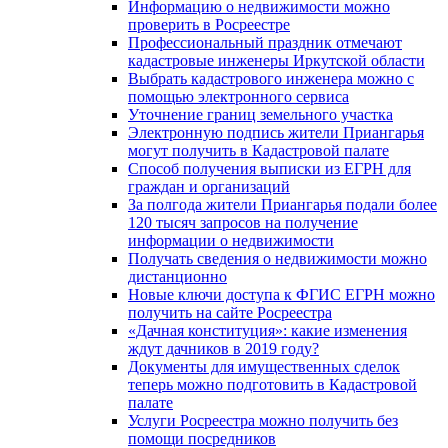
Информацию о недвижимости можно
проверить в Росреестре
Профессиональный праздник отмечают
кадастровые инженеры Иркутской области
Выбрать кадастрового инженера можно с
помощью электронного сервиса
Уточнение границ земельного участка
Электронную подпись жители Приангарья
могут получить в Кадастровой палате
Способ получения выписки из ЕГРН для
граждан и организаций
За полгода жители Приангарья подали более
120 тысяч запросов на получение
информации о недвижимости
Получать сведения о недвижимости можно
дистанционно
Новые ключи доступа к ФГИС ЕГРН можно
получить на сайте Росреестра
«Дачная конституция»: какие изменения
ждут дачников в 2019 году?
Документы для имущественных сделок
теперь можно подготовить в Кадастровой
палате
Услуги Росреестра можно получить без
помощи посредников