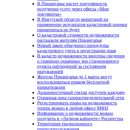
В Приангарье растет популярность
получения услуг через офисы «Мои
документы»
В Иркутской области мораторий на
применение результатов кадастровой оценки
применяться не будет
О кадастровой стоимости недвижимости
рассказали жителям Приангарья
Новый закон объединил процедуры
кадастрового учета и регистрации прав
В кадастр недвижимости внесены сведения
о границах охранных зон стационарного
пункта наблюдений за состоянием
окружающей
Жители Приангарья до 1 марта могут
воспользоваться правом бесплатной
приватизации
Дальневосточный гектар доступен каждому
Охранная зона газораспределительной сети
Регистрировать права на недвижимость
теперь можно в любом офисе МФЦ
Информацию о недвижимости можно
получить в «Личном кабинете» Росреестра
Территория традиционного
природопользования