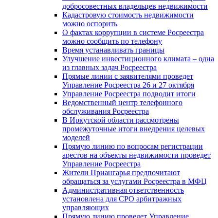
добросовестных владельцев недвижимости
Кадастровую стоимость недвижимости
можно оспорить
О фактах коррупции в системе Росреестра
можно сообщить по телефону
Время устанавливать границы
Улучшение инвестиционного климата – одна
из главных задач Росреестра
Прямые линии с заявителями проведет
Управление Росреестра 26 и 27 октября
Управление Росреестра подводит итоги
Ведомственный центр телефонного
обслуживания Росреестра
В Иркутской области рассмотрены
промежуточные итоги внедрения целевых
моделей
Прямую линию по вопросам регистрации
арестов на объекты недвижимости проведет
Управление Росреестра
Жители Приангарья предпочитают
обращаться за услугами Росреестра в МФЦ
Административная ответственность
установлена для СРО арбитражных
управляющих
Прямую линию проведет Управление