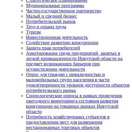
Стратегическое планирование
Муниципальные программы
Частно-государственное партнерство
Малый и средний бизнес
Потребительский рынок
Труд и охрана труда
Туризм
Инвестиционная деятельность
Содействие развитию конкуренции
Защита прав потребителей
Анкетирование среди предприятий, занятых в
легкой промышленности Иркутской области на
предмет возникающих барьеров при
осуществлении деятельности
Опрос для граждан с инвалидностью и
маломобильных групп населения в части
удовлетворенности уровнем доступности объектов
потребительского рынка
Социологические опросы в рамках проведения
ежегодного мониторинга состояния развития
конкуренции на товарных рынках Иркутской
области
Потребность хозяйствующих субъектов в
предоставлении мест для размещения
нестационарных торговых объектов