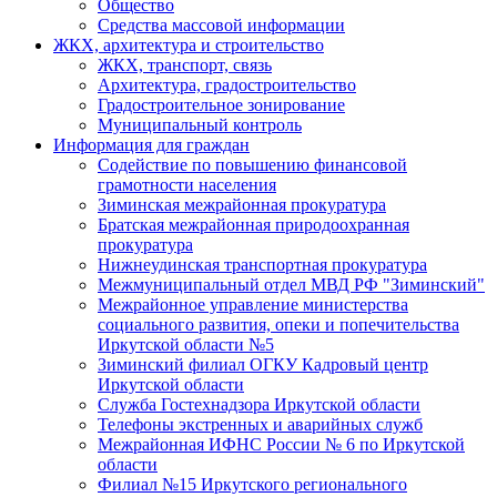
Общество
Средства массовой информации
ЖКХ, архитектура и строительство
ЖКХ, транспорт, связь
Архитектура, градостроительство
Градостроительное зонирование
Муниципальный контроль
Информация для граждан
Содействие по повышению финансовой
грамотности населения
Зиминская межрайонная прокуратура
Братская межрайонная природоохранная
прокуратура
Нижнеудинская транспортная прокуратура
Межмуниципальный отдел МВД РФ "Зиминский"
Межрайонное управление министерства
социального развития, опеки и попечительства
Иркутской области №5
Зиминский филиал ОГКУ Кадровый центр
Иркутской области
Служба Гостехнадзора Иркутской области
Телефоны экстренных и аварийных служб
Межрайонная ИФНС России № 6 по Иркутской
области
Филиал №15 Иркутского регионального