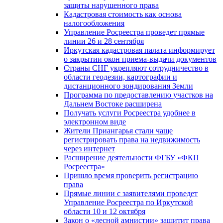
защиты нарушенного права
Кадастровая стоимость как основа
налогообложения
Управление Росреестра проведет прямые
линии 26 и 28 сентября
Иркутская кадастровая палата информирует
о закрытии окон приема-выдачи документов
Страны СНГ укрепляют сотрудничество в
области геодезии, картографии и
дистанционного зондирования Земли
Программа по предоставлению участков на
Дальнем Востоке расширена
Получать услуги Росреестра удобнее в
электронном виде
Жители Приангарья стали чаще
регистрировать права на недвижимость
через интернет
Расширение деятельности ФГБУ «ФКП
Росреестра»
Пришло время проверить регистрацию
права
Прямые линии с заявителями проведет
Управление Росреестра по Иркутской
области 10 и 12 октября
Закон о «лесной амнистии» защитит права