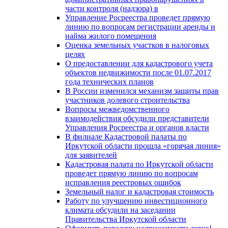
части контроля (надзора) в
Управление Росреестра проведет прямую
линию по вопросам регистрации аренды и
найма жилого помещения
Оценка земельных участков в налоговых
целях
О предоставлении для кадастрового учета
объектов недвижимости после 01.07.2017
года технических планов
В России изменился механизм защиты прав
участников долевого строительства
Вопросы межведомственного
взаимодействия обсудили представители
Управления Росреестра и органов власти
В филиале Кадастровой палаты по
Иркутской области прошла «горячая линия»
для заявителей
Кадастровая палата по Иркутской области
проведет прямую линию по вопросам
исправления реестровых ошибок
Земельный налог и кадастровая стоимость
Работу по улучшению инвестиционного
климата обсудили на заседании
Правительства Иркутской области