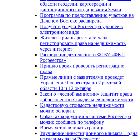
области геодезии, картографии и
дистанционного зондирования Земли
Программа по предоставлению участков на
Дальнем Востоке расширена
Получать услуги Росреестра удобнее в
электронном виде
Жители Приангарья стали чаще
регистрировать права на недвижимость
через интернет
Расширение деятельности ФГБУ «ФКП
Росреестра»
Пришло время проверить регистрацию
права
Прямые линии с заявителями проведет
Управление Росреестра по Иркутской
области 10 и 12 октября
Закон о «лесной амнистии» защитит права
добросовестных владельцев недвижимости
Кадастровую стоимость недвижимости
можно оспорить
О фактах коррупции в системе Росреестра
можно сообщить по телефону
Время устанавливать границы
Улучшение инвестиционного климата – одна
из главных задач Росреестра