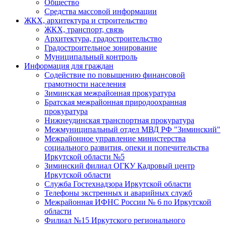
Общество
Средства массовой информации
ЖКХ, архитектура и строительство
ЖКХ, транспорт, связь
Архитектура, градостроительство
Градостроительное зонирование
Муниципальный контроль
Информация для граждан
Содействие по повышению финансовой
грамотности населения
Зиминская межрайонная прокуратура
Братская межрайонная природоохранная
прокуратура
Нижнеудинская транспортная прокуратура
Межмуниципальный отдел МВД РФ "Зиминский"
Межрайонное управление министерства
социального развития, опеки и попечительства
Иркутской области №5
Зиминский филиал ОГКУ Кадровый центр
Иркутской области
Служба Гостехнадзора Иркутской области
Телефоны экстренных и аварийных служб
Межрайонная ИФНС России № 6 по Иркутской
области
Филиал №15 Иркутского регионального