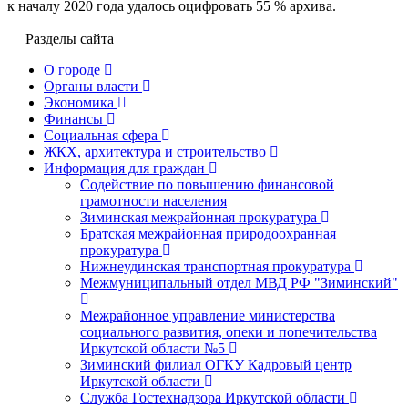
к началу 2020 года удалось оцифровать 55 % архива.
Разделы сайта
О городе
Органы власти
Экономика
Финансы
Социальная сфера
ЖКХ, архитектура и строительство
Информация для граждан
Содействие по повышению финансовой
грамотности населения
Зиминская межрайонная прокуратура
Братская межрайонная природоохранная
прокуратура
Нижнеудинская транспортная прокуратура
Межмуниципальный отдел МВД РФ "Зиминский"
Межрайонное управление министерства
социального развития, опеки и попечительства
Иркутской области №5
Зиминский филиал ОГКУ Кадровый центр
Иркутской области
Служба Гостехнадзора Иркутской области