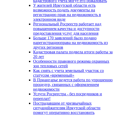
кадастрового учета могут его обжаловать
У жителей Иркутской области есть
возможность подать документы на
регистрацию прав на недвижимость в
электронном виде
Региональный Росреестр работает над
повышением качества и доступности
предоставления услуг для населения
Больше 170 заявлений было подано
нарегистрациюправа на недвижимость из
других регионов
Кадастровая палата подвела итоги работы за
20 лет
Особенности правового режима охранных
зон тепловых сетей
Как снять с учета земельный участок со
статусом «временный»
В Приангарье ведется работа по упрощению
процедур, связанных с оформлением
недвижимости
Услуги Росреестра - без посредников и
переплат!
Пострадавшим от чрезвычайных
ситуацийжителям Иркутской области
помогут оперативно восстановить