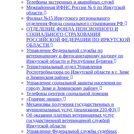
Телефоны экстренных и аварийных служб
Межрайонная ИФНС России № 6 по Иркутской
области
Филиал №15 Иркутского регионального
отделения Фонда социального страхования РФ
ОТДЕЛЕНИЕ ФОНДА ПЕНСИОННОГО И
СОЦИАЛЬНОГО СТРАХОВАНИЯ
РОССИЙСКОЙ ФЕДЕРАЦИИ ПО ИРКУТСКОЙ
ОБЛАСТИ
Управление Федеральной службы по
ветеринарному и фитосанитарному надзору по
Иркутской области и Республике Бурятия
Территориальный отдел Управления
Роспотребнадзора по Иркутской области в г. Зиме
и Зиминском районе
Управление социальной защиты населения по
городу Зиме и Зиминскому району
Телефоны центров социальной помощи
«Горячие линии»
Механизмы получения государственных и
муниципальных услуг (реализация 210-ФЗ)
Об оказании платных ветеринарных услуг
государственной ветеринарной службой
Иркутской области
Управление Федеральной службы судебных