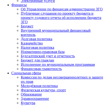
Электронные услуги
Финансы
Об Управлении по финансам администрации ЗГО
Публичные слушания по проекту бюджета и
проекту годового отчета об исполнении бюджета
ЗГО
Бюджет
Внутренний муниципальный финансовый
контроль
Долговая политика
Казначейство
Налоговая политика
Нормативно-правовая база
Бухгалтерский учет и отчетность
Бюджет для граждан
Исполнение по муниципальным программам
Финансовая грамотность
Социальная сфера
Комиссия по делам несовершеннолетних и защите
их прав
Молодёжная политика
Физическая культура, спорт
Образование
Здравоохранение
Культура