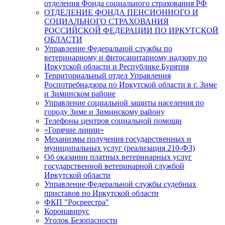
отделения Фонда социального страхования РФ
ОТДЕЛЕНИЕ ФОНДА ПЕНСИОННОГО И
СОЦИАЛЬНОГО СТРАХОВАНИЯ
РОССИЙСКОЙ ФЕДЕРАЦИИ ПО ИРКУТСКОЙ
ОБЛАСТИ
Управление Федеральной службы по
ветеринарному и фитосанитарному надзору по
Иркутской области и Республике Бурятия
Территориальный отдел Управления
Роспотребнадзора по Иркутской области в г. Зиме
и Зиминском районе
Управление социальной защиты населения по
городу Зиме и Зиминскому району
Телефоны центров социальной помощи
«Горячие линии»
Механизмы получения государственных и
муниципальных услуг (реализация 210-ФЗ)
Об оказании платных ветеринарных услуг
государственной ветеринарной службой
Иркутской области
Управление Федеральной службы судебных
приставов по Иркутской области
ФКП "Росреестра"
Коронавирус
Уголок Безопасности