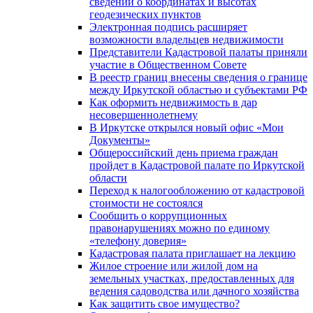
сведений о координатах и высотах
геодезических пунктов
Электронная подпись расширяет
возможности владельцев недвижимости
Представители Кадастровой палаты приняли
участие в Общественном Совете
В реестр границ внесены сведения о границе
между Иркутской областью и субъектами РФ
Как оформить недвижимость в дар
несовершеннолетнему
В Иркутске открылся новый офис «Мои
Документы»
Общероссийский день приема граждан
пройдет в Кадастровой палате по Иркутской
области
Переход к налогообложению от кадастровой
стоимости не состоялся
Сообщить о коррупционных
правонарушениях можно по единому
«телефону доверия»
Кадастровая палата приглашает на лекцию
Жилое строение или жилой дом на
земельных участках, предоставленных для
ведения садоводства или дачного хозяйства
Как защитить свое имущество?