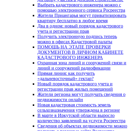
Выбрать кадастрового инженера можно с
помощью электронного сервиса Росреестра
Жители Приангарья могут приватизировать
квартиру бесплатно в любое время
Два в одном: новый порядок кадастрового
учета и регистрации прав
Получить электронную подпись теперь
можно в офисах Кадастровой палаты
ПОМОЩЬ НА ЭТАПЕ ПРОВЕРКИ
ДОКУМЕНТОВ В ЛИЧНОМ КАБИНЕТЕ
КАДАСТРОВОГО ИНЖЕНЕРА
Охранная зона линий и сооружений связи и
линий и сооружений радиофикации
Прямая линия: как получить
«дальневосточный» гектар?
Новый порядок кадастрового учета и
регистрации прав жилых помещений
Жители региона могут получать сведения о
недвижимости онлайн
Новая кадастровая стоимость земель
сельхозназначения утверждена в регионе
В марте в Иркутской области выросло
количество заявлений на услуги Росреестра
Сведения об объектах недвижимости можно