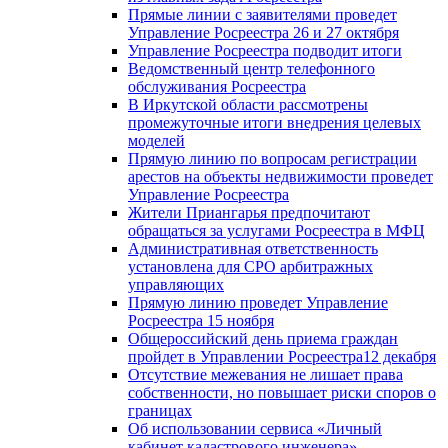
Прямые линии с заявителями проведет
Управление Росреестра 26 и 27 октября
Управление Росреестра подводит итоги
Ведомственный центр телефонного
обслуживания Росреестра
В Иркутской области рассмотрены
промежуточные итоги внедрения целевых
моделей
Прямую линию по вопросам регистрации
арестов на объекты недвижимости проведет
Управление Росреестра
Жители Приангарья предпочитают
обращаться за услугами Росреестра в МФЦ
Административная ответственность
установлена для СРО арбитражных
управляющих
Прямую линию проведет Управление
Росреестра 15 ноября
Общероссийский день приема граждан
пройдет в Управлении Росреестра12 декабря
Отсутствие межевания не лишает права
собственности, но повышает риски споров о
границах
Об использовании сервиса «Личный
кабинет кадастрового инженера»