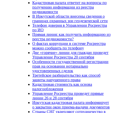
Кадастровая палата ответит на вопросы по
получению информации из реестра
недвижимости
В Иркутской области внесены сведения о
границах охранных зон геодезической сети
Телефон доверия в Управлении Росреестра
по ИО
Прямая линия: как получить информацию из
реестра недвижимости?
О фактах коррупции в системе Росреестра
можно сообщить по телефону
Две «горячие» линии для граждан проведет
Управление Росреестра 20 сентября
Особенности государственной регистрации
прав на основании нотариально
удостоверенных сделок
Третейское разбирательство как способ
защиты нарушенного права
Кадастровая стоимость как основа
налогообложения
Управление Росреестра проведет прямые
линии 26 и 28 сентября
Иркутская кадастровая палата информирует
о закрытии окон приема-выдачи документов
Страны СНГ укрепляют сотрудничество в