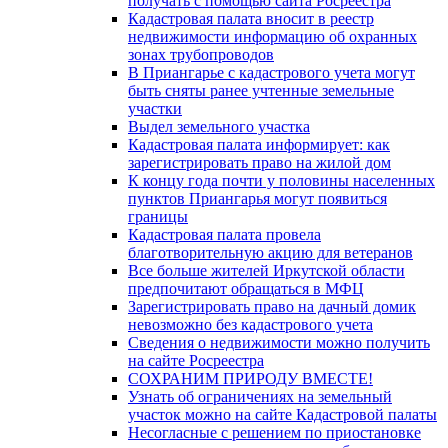
получать с помощью сайта Росреестра
Кадастровая палата вносит в реестр
недвижимости информацию об охранных
зонах трубопроводов
В Приангарье с кадастрового учета могут
быть сняты ранее учтенные земельные
участки
Выдел земельного участка
Кадастровая палата информирует: как
зарегистрировать право на жилой дом
К концу года почти у половины населенных
пунктов Приангарья могут появиться
границы
Кадастровая палата провела
благотворительную акцию для ветеранов
Все больше жителей Иркутской области
предпочитают обращаться в МФЦ
Зарегистрировать право на дачный домик
невозможно без кадастрового учета
Сведения о недвижимости можно получить
на сайте Росреестра
СОХРАНИМ ПРИРОДУ ВМЕСТЕ!
Узнать об ограничениях на земельный
участок можно на сайте Кадастровой палаты
Несогласные с решением по приостановке