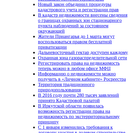
Новый закон объединил процедуры
кадастрового учета и регистрации прав
В кадастр недвижимости внесены сведения
о границах охранных зон стационарного
пункта наблюдений за состоянием
окружающей
Жители Приангарья до 1 марта могут
воспользоваться правом бесплатной
приватизации
Дальневосточный гектар доступен каждому
Охранная зона газораспределительной сети
Регистрировать права на недвижимость
теперь можно в любом офисе МФЦ
Информацию о недвижимости можно
получить в «Личном кабинете» Росреестра
Территория традиционного
природопользования
В 2016 году почти 280 тысяч заявлений
принято Кадастровой палатой
В Иркутской области появилась
возможность регистрации права на
недвижимость по экстерриториальному
принципу
C 1 января изменились требования к
договору участия в долевом строительстве