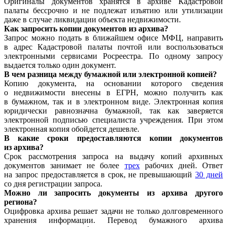
Оригиналы документов хранятся в архиве Кадастровой
палаты бессрочно и не подлежат изъятию или утилизации
даже в случае ликвидации объекта недвижимости.
Как запросить копии документов из архива?
Запрос можно подать в ближайшем офисе МФЦ, направить
в адрес Кадастровой палаты почтой или воспользоваться
электронными сервисами Росреестра. По одному запросу
выдается только один документ.
В чем разница между бумажной или электронной копией?
Копию документа, на основании которого сведения
о недвижимости внесены в ЕГРН, можно получить как
в бумажном, так и в электронном виде. Электронная копия
юридически равнозначна бумажной, так как заверяется
электронной подписью специалиста учреждения. При этом
электронная копия обойдется дешевле.
В какие сроки предоставляются копии документов
из архива?
Срок рассмотрения запроса на выдачу копий архивных
документов занимает не более
трех
рабочих дней. Ответ
на запрос предоставляется в срок, не превышающий
30 дней
со дня регистрации запроса.
Можно ли запросить документы из архива другого
региона?
Оцифровка архива решает задачи не только долговременного
хранения информации. Перевод бумажного архива