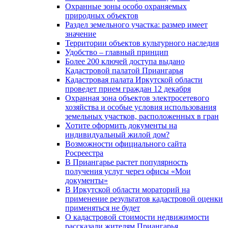
Охранные зоны особо охраняемых
природных объектов
Раздел земельного участка: размер имеет
значение
Территории объектов культурного наследия
Удобство – главный принцип
Более 200 ключей доступа выдано
Кадастровой палатой Приангарья
Кадастровая палата Иркутской области
проведет прием граждан 12 декабря
Охранная зона объектов электросетевого
хозяйства и особые условия использования
земельных участков, расположенных в гран
Хотите оформить документы на
индивидуальный жилой дом?
Возможности официального сайта
Росреестра
В Приангарье растет популярность
получения услуг через офисы «Мои
документы»
В Иркутской области мораторий на
применение результатов кадастровой оценки
применяться не будет
О кадастровой стоимости недвижимости
рассказали жителям Приангарья