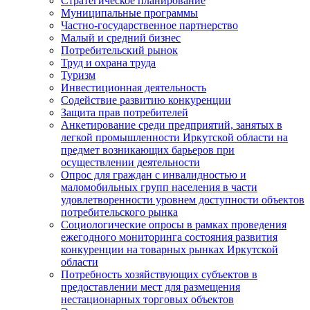
Стратегическое планирование
Муниципальные программы
Частно-государственное партнерство
Малый и средний бизнес
Потребительский рынок
Труд и охрана труда
Туризм
Инвестиционная деятельность
Содействие развитию конкуренции
Защита прав потребителей
Анкетирование среди предприятий, занятых в
легкой промышленности Иркутской области на
предмет возникающих барьеров при
осуществлении деятельности
Опрос для граждан с инвалидностью и
маломобильных групп населения в части
удовлетворенности уровнем доступности объектов
потребительского рынка
Социологические опросы в рамках проведения
ежегодного мониторинга состояния развития
конкуренции на товарных рынках Иркутской
области
Потребность хозяйствующих субъектов в
предоставлении мест для размещения
нестационарных торговых объектов